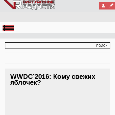
Jump to Navigation
ФОРМА ПОИСКА
ПОИСК
WWDC’2016: Кому свежих
яблочек?