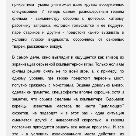
прикрытием тумана уничтожая даже крутых вооруженных
спецназовцев. И теперь самым разношерстным героям
фильма - замминистру обороны с дочерью, хитрому
работнику заправки, молодой гольфистке и ее подруге,
паре стариков и другим - предстоит как-то выживать в
услових плохой видимости, обороняясь от свирепых
тварей, рыскающих вокруг.
В самом деле, кино выглядит и ощущается как эпизод из
экранизации серьезной компьютерной игры. Только если бы
фильм решили снять не по всей игре, а, к примеру, по
одному уровню, где герою предстоит пересечь мост,
попутно сражаясь с монстрами. Экшена довольно много,
сделан он грамотно, спецэффекты вполне хорошие, хотя и
заметно, что собаки сделаны на компьютере. Вдобавок
корейцы, известные мастера по части "цепляющих"
сюжетов, не подводят и в этот раз - одна ситуация
сменяется другой с невероятной скоростью, а героям
постоянно приходится решать все новые проблемы. И все
это - в условиях изолированного места действия, из