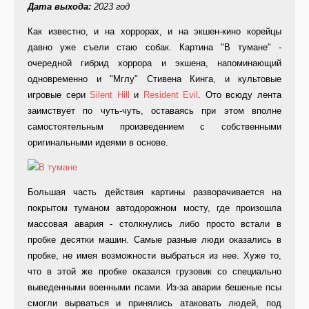
Дата выхода:
2023 год
Как известно, и на хоррорах, и на экшен-кино корейцы
давно уже съели стаю собак. Картина "В тумане" -
очередной гибрид хоррора и экшена, напоминающий
одновременно и "Мглу" Стивена Кинга, и культовые
игровые сери
Silent Hill
и
Resident Evil
. Ото всюду лента
заимствует по чуть-чуть, оставаясь при этом вполне
самостоятельным произведением с собственными
оригинальными идеями в основе.
Большая часть действия картины разворачивается на
покрытом туманом автодорожном мосту, где произошла
массовая авария - столкнулись либо просто встали в
пробке десятки машин. Самые разные люди оказались в
пробке, не имея возможности выбраться из нее. Хуже то,
что в этой же пробке оказался грузовик со специально
выведенными военными псами. Из-за аварии бешеные псы
смогли вырваться и принялись атаковать людей, под