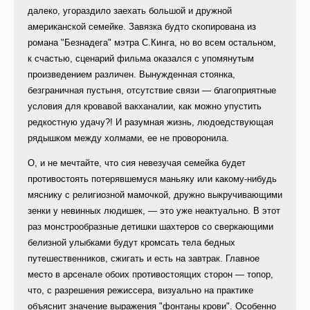
далеко, угораздило заехать большой и дружной
американской семейке. Завязка будто скопирована из
романа "Безнадега" мэтра С.Кинга, но во всем остальном,
к счастью, сценарий фильма оказался с упомянутым
произведением различен. Вынужденная стоянка,
безграничная пустыня, отсутствие связи — благоприятные
условия для кровавой вакханалии, как можно упустить
редкостную удачу?! И разумная жизнь, людоедствующая
рядышком между холмами, ее не проворонила.
О, и не мечтайте, что сия невезучая семейка будет
противостоять потерявшемуся маньяку или какому-нибудь
мяснику с религиозной мамочкой, дружно выкручивающими
зенки у невинных людишек, — это уже неактуально. В этот
раз монстрообразные детишки шахтеров со сверкающими
белизной улыбками будут кромсать тела бедных
путешественников, сжигать и есть на завтрак. Главное
место в арсенале обоих противостоящих сторон — топор,
что, с разрешения режиссера, визуально на практике
объяснит значение выражения "фонтаны крови". Особенно