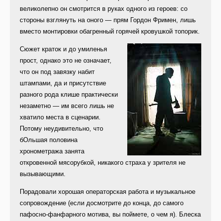
великолепно он смотрится в руках одного из героев: со
стороны взглянуть на оного — прям Гордон Фримен, лишь
вместо монтировки обагренный горячей кровушкой топорик.
Сюжет краток и до умиленья
прост, однако это не означает,
что он под завязку набит
штампами, да и присутствие
разного рода клише практически
незаметно — им всего лишь не
хватило места в сценарии.
Потому неудивительно, что
бОльшая половина
хронометража занята
откровенной мясорубкой, никакого страха у зрителя не
вызывающими.
Порадовали хорошая операторская работа и музыкальное
сопровождение (если досмотрите до конца, до самого
пафосно-фанфарного мотива, вы поймете, о чем я). Блеска