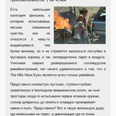
Продолжительность: 1 час 45 мин
Е
сть небольшая
категория фильмов, к
которым испытываешь
весьма смешанные
чувства, они не
относятся к чему-то
выдающемуся, тем
более вечному, но и не стремятся закопаться поглубже в
мусорную корзину, а так, неопределенно парят в воздухе.
Учитывая широко развернувшееся голливудское
римейкостроение, нет ничего удивительного в том, что и
The Hills Have Eyes является всего только римейком.
Представьте холмистую пустыню, глубоко-глубоко
запрятанную в безлюдном американском штате, на чьих
просторах когда-то испытывали первое атомное оружие,
солнце добралось до зенита и злорадно прожаривает
камни и пыль. Представили? Вот в такую миленькую дыру,
где мобильники не ловят, а цивилизация где-то очень