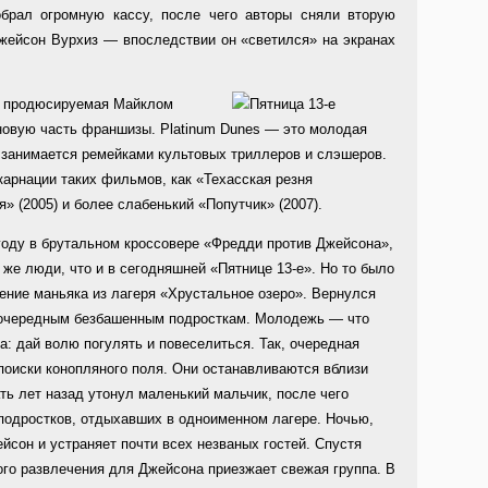
брал огромную кассу, после чего авторы сняли вторую
Джейсон Вурхиз — впоследствии он «светился» на экранах
s, продюсируемая Майклом
новую часть франшизы. Platinum Dunes — это молодая
 занимается ремейками культовых триллеров и слэшеров.
арнации таких фильмов, как «Техасская резня
» (2005) и более слабенький «Попутчик» (2007).
году в брутальном кроссовере «Фредди против Джейсона»,
 же люди, что и в сегодняшней «Пятнице 13-е». Но то было
ение маньяка из лагеря «Хрустальное озеро». Вернулся
я очередным безбашенным подросткам. Молодежь — что
а: дай волю погулять и повеселиться. Так, очередная
поиски конопляного поля. Они останавливаются вблизи
ть лет назад утонул маленький мальчик, после чего
подростков, отдыхавших в одноименном лагере. Ночью,
йсон и устраняет почти всех незваных гостей. Спустя
ого развлечения для Джейсона приезжает свежая группа. В