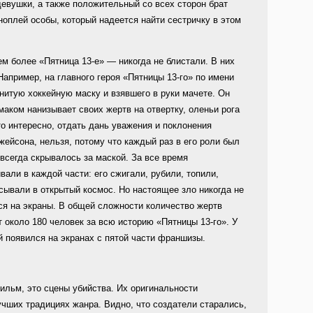
девушки, а также положительный со всех сторон брат
ноплей особы, который надеется найти сестричку в этом
 более «Пятница 13-е» — никогда не блистали. В них
Например, на главного героя «Пятницы 13-го» по имени
итую хоккейную маску и взявшего в руки мачете. Он
маком нанизывает своих жертв на отвертку, оленьи рога
о интересно, отдать дань уважения и поклонения
ейсона, нельзя, потому что каждый раз в его роли был
 всегда скрывалось за маской. За все время
али в каждой части: его сжигали, рубили, топили,
ывали в открытый космос. Но настоящее зло никогда не
ся на экраны. В общей сложности количество жертв
 около 180 человек за всю историю «Пятницы 13-го». У
 появился на экранах с пятой части франшизы.
фильм, это сцены убийства. Их оригинальности
чших традициях жанра. Видно, что создатели старались,