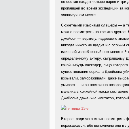
ее состав входят четыре парня и три 
пропавшей во время экспедиции за ко
злополучном месте.
Сюжетными изысками слэшеры — а тем
можно посмотреть на кое-что другое. 
Джейсон — верзилу, надевшего знамен
никогда никого не щадит и с особым с
или свой излюбленный нож-мачете. Чт
определенному актеру, сыгравшему Дж
какой-нибудь каскадер, лицо которого
существования сериала Джейсона убив
взрывали, замораживали, даже выбрас
умирает — и он постоянно возвращал
маньяка в хоккейной маске составляет
Джейсона даже был имитатор, который
Второе, ради чего стоит посмотреть 
поражаешься, ибо выполнены они в лу