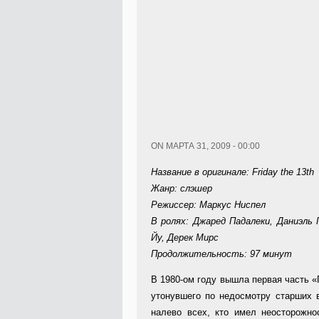
ON МАРТА 31, 2009 - 00:00
Название в оригинале: Friday the 13th
Жанр: слэшер
Режиссер: Маркус Ниспел
В ролях: Джаред Падалеки, Даниэль
Йу, Дерек Мирс
Продолжительность: 97 минут
В 1980-ом году вышла первая часть «
утонувшего по недосмотру старших 
налево всех, кто имел неосторожно