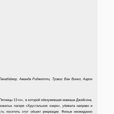
 Панабэйкер, Аманда Риджетти, Трэвис Ван Винкл, Аарон
Пятницы 13-го», в которой обезумевшая мамаша Джейсона,
вожатых лагеря «Хрустальное озеро», убивала направо и
сть посетить этот объект рекреации. Фильм неожиданно