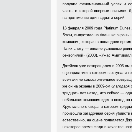
получил феноменальный успех и со
часть, в которой впервые появился 
на протяжении одиннадцати серий.
13 февраля 2009 года Platinum Dune
Бэем, выпустила на большие экраны 
компания, которая в последнее время
На их счету — вполне успешные реинк
бензопилой» (2003), «Ужас Амитивилля
Джейсон уже возвращался в 2003-ом 
сценаристами в котором выступали те
все-таки не самостоятельное возвращ
же он на экраны в 2009-ом благодар
тридцать лет назад, что сейчас — одн
небольшая компания идет в поход на 
Хрустального озера, в котором тридца
произошла загадочная серия убийств 
естественно, на сцене появляется Дже
некоторое время сюда в качестве нов