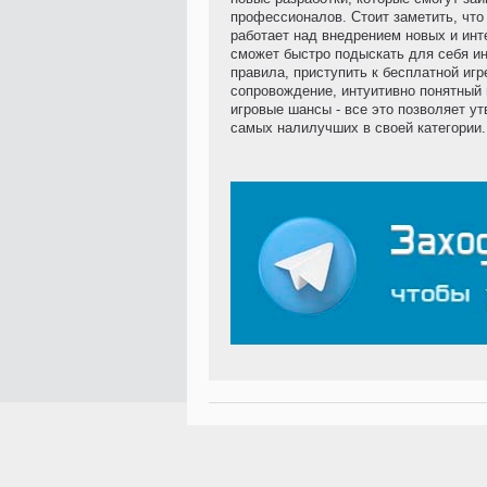
профессионалов. Стоит заметить, что
работает над внедрением новых и инт
сможет быстро подыскать для себя ин
правила, приступить к бесплатной иг
сопровождение, интуитивно понятный
игровые шансы - все это позволяет у
самых налилучших в своей категории.