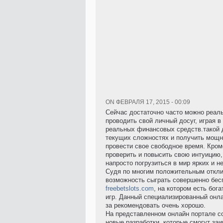
ON ФЕВРАЛЯ 17, 2015 - 00:09
Сейчас достаточно часто можно реал
проводить свой личный досуг, играя в
реальных финансовых средств.такой д
текущих сложностях и получить мощн
провести свое свободное время. Кроме
проверить и повысить свою интуицию,
напросто погрузиться в мир ярких и 
Судя по многим положительным откли
возможность сыграть совершенно бес
freebetslots.com
, на котором есть бо
игр. Данный специализированный онла
за рекомендовать очень хорошо.
На представленном онлайн портале со
новые разработки, которые смогут заи