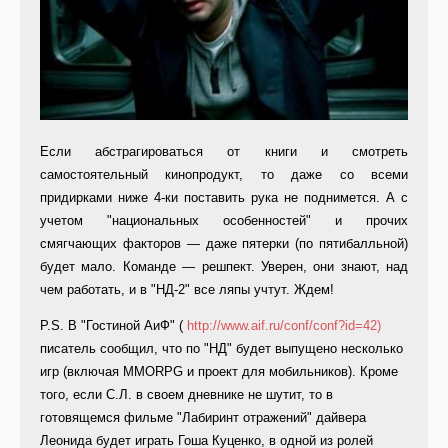
Если абстрагироваться от книги и смотреть
самостоятельный кинопродукт, то даже со всеми
придирками ниже 4-ки поставить рука не поднимется. А с
учетом "национальных особенностей" и прочих
смягчающих факторов — даже пятерки (по пятибалльной)
будет мало. Команде — решпект. Уверен, они знают, над
чем работать, и в "НД-2" все ляпы учтут. Ждем!
P.S. В "Гостиной АиФ" (
http://www.aif.ru/conf/conf?id=42)
писатель сообщил, что по "НД" будет выпущено несколько
игр (включая MMORPG и проект для мобильников). Кроме
того, если С.Л. в своем дневнике не шутит, то в
готовящемся фильме "Лабиринт отражений" дайвера
Леонида будет играть Гоша Куценко, в одной из ролей