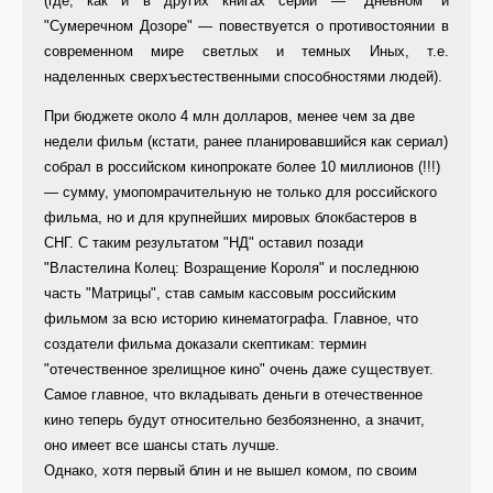
(где, как и в других книгах серии — "Дневном" и
"Сумеречном Дозоре" — повествуется о противостоянии в
современном мире светлых и темных Иных, т.е.
наделенных сверхъестественными способностями людей).
При бюджете около 4 млн долларов, менее чем за две
недели фильм (кстати, ранее планировавшийся как сериал)
собрал в российском кинопрокате более 10 миллионов (!!!)
— сумму, умопомрачительную не только для российского
фильма, но и для крупнейших мировых блокбастеров в
СНГ. С таким результатом "НД" оставил позади
"Властелина Колец: Возращение Короля" и последнюю
часть "Матрицы", став самым кассовым российским
фильмом за всю историю кинематографа. Главное, что
создатели фильма доказали скептикам: термин
"отечественное зрелищное кино" очень даже существует.
Самое главное, что вкладывать деньги в отечественное
кино теперь будут относительно безбоязненно, а значит,
оно имеет все шансы стать лучше.
Однако, хотя первый блин и не вышел комом, по своим