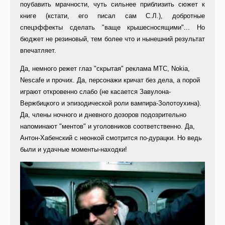
поубавить мрачности, чуть сильнее приблизить сюжет к
книге (кстати, его писал сам С.Л.), добротные
спецэффекты сделать "ваще крышесносящими"... Но
бюджет не резиновый, тем более что и нынешний результат
впечатляет.
Да, немного режет глаз "скрытая" реклама МТС, Nokia,
Nescafe и прочих. Да, персонажи кричат без дела, а порой
играют откровенно слабо (не касается Завулона-
Вержбицкого и эпизодической роли вампира-Золотоухина).
Да, члены ночного и дневного дозоров подозрительно
напоминают "ментов" и уголовников соответственно. Да,
Антон-Хабенский с неонкой смотрится по-дурацки. Но ведь
были и удачные моменты-находки!