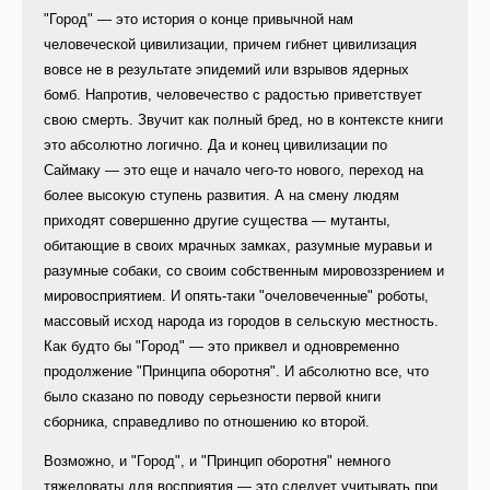
"Город" — это история о конце привычной нам
человеческой цивилизации, причем гибнет цивилизация
вовсе не в результате эпидемий или взрывов ядерных
бомб. Напротив, человечество с радостью приветствует
свою смерть. Звучит как полный бред, но в контексте книги
это абсолютно логично. Да и конец цивилизации по
Саймаку — это еще и начало чего-то нового, переход на
более высокую ступень развития. А на смену людям
приходят совершенно другие существа — мутанты,
обитающие в своих мрачных замках, разумные муравьи и
разумные собаки, со своим собственным мировоззрением и
мировосприятием. И опять-таки "очеловеченные" роботы,
массовый исход народа из городов в сельскую местность.
Как будто бы "Город" — это приквел и одновременно
продолжение "Принципа оборотня". И абсолютно все, что
было сказано по поводу серьезности первой книги
сборника, справедливо по отношению ко второй.
Возможно, и "Город", и "Принцип оборотня" немного
тяжеловаты для восприятия — это следует учитывать при