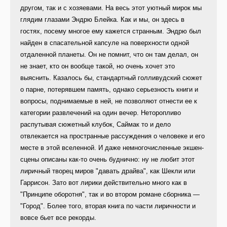
другом, так и с хозяевами. На весь этот уютный мирок мы
глядим глазами Эндрю Блейка. Как и мы, он здесь в
гостях, посему многое ему кажется странным. Эндрю был
найден в спасательной капсуле на поверхности одной
отдаленной планеты. Он не помнит, что он там делал, он
не знает, кто он вообще такой, но очень хочет это
выяснить. Казалось бы, стандартный голливудский сюжет
о парне, потерявшем память, однако серьезность книги и
вопросы, поднимаемые в ней, не позволяют отнести ее к
категории развлечений на один вечер. Неторопливо
распутывая сюжетный клубок, Саймак то и дело
отвлекается на пространные рассуждения о человеке и его
месте в этой вселенной. И даже немногочисленные экшен-
сцены описаны как-то очень буднично: ну не любит этот
лиричный творец миров "давать драйва", как Шекли или
Гаррисон. Зато вот лирики действительно много как в
"Принципе оборотня", так и во втором романе сборника —
"Город". Более того, вторая книга по части лиричности и
вовсе бьет все рекорды.