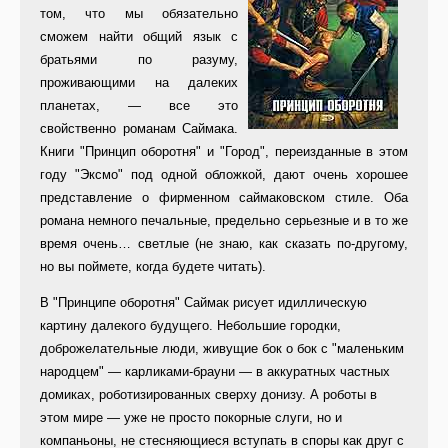
том, что мы обязательно
сможем найти общий язык с
братьями по разуму,
проживающими на далеких
планетах, — все это
свойственно романам Саймака.
Книги "Принцип оборотня" и "Город", переизданные в этом
году "Эксмо" под одной обложкой, дают очень хорошее
представление о фирменном саймаковском стиле. Оба
романа немного печальные, предельно серьезные и в то же
время очень… светлые (не знаю, как сказать по-другому,
но вы поймете, когда будете читать).
В "Принципе оборотня" Саймак рисует идиллическую
картину далекого будущего. Небольшие городки,
доброжелательные люди, живущие бок о бок с "маленьким
народцем" — карликами-брауни — в аккуратных частных
домиках, роботизированных сверху донизу. А роботы в
этом мире — уже не просто покорные слуги, но и
компаньоны, не стесняющиеся вступать в споры как друг с