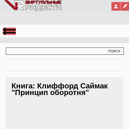
Jump to Navigation
ФОРМА ПОИСКА
ПОИСК
Книга: Клиффорд Саймак
"Принцип оборотня"