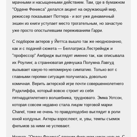
мрачными и насыщенными действием. Там, где в бумажном
"Ордене Феникса" делался акцент на окружающий мир,
режиссер показывает Поттера - и вот уже динамичный
экшен из книги уступает место трогательным, но зачастую
уже просто опостылевшим переживаниям Гарри.
С подбором актеров у Йеттса вышло так же неоднозначно,
как и с подачей сюжета — Беллатриса Лестрейндж и
"профессор" Амбридж выглядят именно так, как описывала
их Роулинг, а странноватая девчушка Полумна Лавгуд
вызывает какую-то непомерную симпатию. Только вот с
главными героями ситуация получилась довольно
комичная. Верить актерской игре почти совершеннолетнего
Рэдклиффа, который вовсю строит из себя
пятнадцатилетнего волшебника, трудновато. Эмма Уотсон,
которая совсем недавно стала лицом торговой марки
Chanel, тоже не очень то правдоподобно выглядит в роли
юной колдуньи. Актеры взрослеют, и, увы, темпы съемок
фильмов за ними не успевают.
Назвать "Орден Феникса" плохим фильмом никак нельзя. С