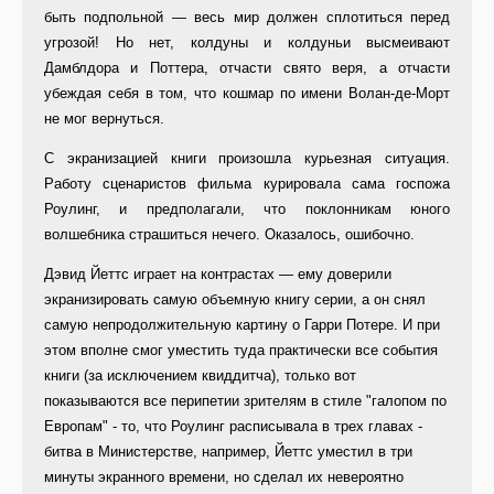
быть подпольной — весь мир должен сплотиться перед
угрозой! Но нет, колдуны и колдуньи высмеивают
Дамблдора и Поттера, отчасти свято веря, а отчасти
убеждая себя в том, что кошмар по имени Волан-де-Морт
не мог вернуться.
С экранизацией книги произошла курьезная ситуация.
Работу сценаристов фильма курировала сама госпожа
Роулинг, и предполагали, что поклонникам юного
волшебника страшиться нечего. Оказалось, ошибочно.
Дэвид Йеттс играет на контрастах — ему доверили
экранизировать самую объемную книгу серии, а он снял
самую непродолжительную картину о Гарри Потере. И при
этом вполне смог уместить туда практически все события
книги (за исключением квиддитча), только вот
показываются все перипетии зрителям в стиле "галопом по
Европам" - то, что Роулинг расписывала в трех главах -
битва в Министерстве, например, Йеттс уместил в три
минуты экранного времени, но сделал их невероятно