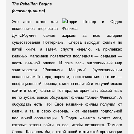
The Rebellion Begins
(слоган фильма)
Это лето стало для
поклонников творчества
Дж.К.Роулинг самым жарким за всю историю
существования Поттерианы. Сперва выходит фильм по
пятой книге, а затем, спустя неделю, на прилавках
книжных магазинов появляется последняя — седьмая —
часть книжной эпопеи. И пока весь англоязычный мир
зачитывается "Роковыми Мощами" (русскоязычным
поклонникам Поттера, впрочем, расстраиваться не стоит —
неофициальный перевод книги на великий и могучий можно
найти в сети), фанаты Поттера, которым английский язык
не по зубам, вовсю обсуждают фильм "Орден Феникса". А
обсуждать есть что! Свое название фильм получил от
книги, а та, в свою очередь, - от названия подпольной
волшебной организации. В Орден Феникса входят маги,
которые готовы пойти на все, чтобы остановить Темного
Лорда. Казалось бы, с какой такой стати этой организации