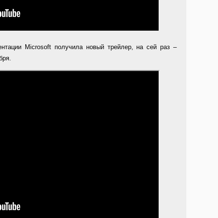
зентации Microsoft получила новый трейлер, на сей раз –
бря.