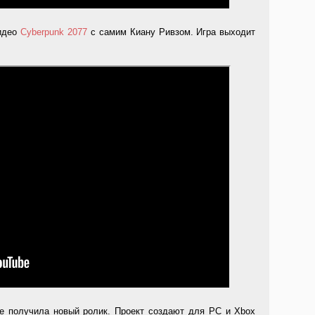
видео
Cyberpunk 2077
с самим Киану Ривзом. Игра выходит
кже получила новый ролик. Проект создают для PC и Xbox