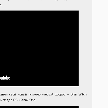
в.
вили свой новый психологический хоррор – Blair Witch.
сиях для PC и Xbox One.