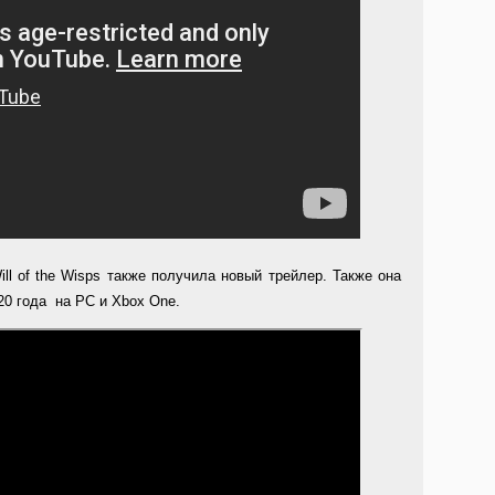
ill of the Wisps также получила новый трейлер. Также она
20 года на PC и Xbox One.