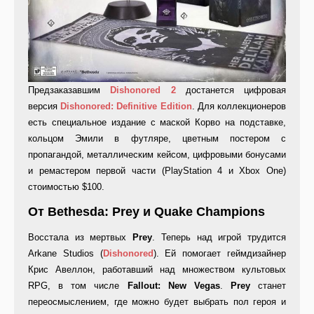
Предзаказавшим
Dishonored 2
достанется цифровая
версия
Dishonored: Definitive Edition
. Для коллекционеров
есть специальное издание с маской Корво на подставке,
кольцом Эмили в футляре, цветным постером с
пропагандой, металлическим кейсом, цифровыми бонусами
и ремастером первой части (PlayStation 4 и Xbox One)
стоимостью $100.
От Bethesda: Prey и Quake Champions
Восстала из мертвых
Prey
. Теперь над игрой трудится
Arkane Studios (
Dishonored
). Ей помогает геймдизайнер
Крис Авеллон, работавший над множеством культовых
RPG, в том числе
Fallout: New Vegas
.
Prey
станет
переосмыслением, где можно будет выбрать пол героя и