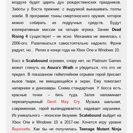
воздухе будет царить дух рождественских праздников.
Заботы у Вэста прежние: с выдумкой выкашивать толпы
зомби. В программе тонны смертоносного оружия, которое
можно собирать из подручных средств. Будут
кооперативные миссии на четыре игрока. Зачем
Dead
Rising 4
существует – не ясно. Механика не менялась с
2006-ого. Развлекаться самостоятельно надоело. Фрэнк
радует, но... Релиз в конце года на Xbox One и Windows 10.
Босс в
Scalebound
огромен, спору нет, но Platinum Games
может глянуть на
Asura's Wrath
и убедиться, что это не
предел. В показанном геймплейном отрывке герой бросает
вызов твари, не вмещающейся в экран. Ему помогают
напарники и динозавры. Схема стандартная. У босса есть
красные точки – бить туда. Затея напоминает
перезапущенный
Devil May Cry
. Музыка шальная,
современная, герой выпендривается, надевает наушники.
Из уникального – японское безумие.
Scalebound
выйдет на
Xbox One и Windows 10 в 2017-ом. Хочется игру уровня
Bayonetta
. Как бы не получилась
Teenage Mutant Ninja