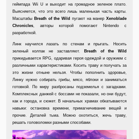
геймпада Wii U и выходит на громадное зеленое плато.
Выясняется, что это всего лишь маленькая часть карты.
Масштабы
Breath of the Wild
пугают на манер
Xenoblade
Chronicles
, авторы которой помогают Nintendo с
разработкой.
Линк научился лазать по стенам и прыгать. Носить
зеленый колпак не заставляют.
Breath of the Wild
прикидывается RPG, одаривая героя одеждой и оружием с
различными характеристиками. Косить траву и получать за
это жизни отныне нельзя. Чтобы пополнить здоровье,
Линку нужно собирать грибы, мясо, яблоки и заниматься
готовкой. По миру разбросаны подземелья с загадками.
Комплексных данжей с боссами не показали, но они будут,
как и города, и сюжет. В начальных храмах обкатываются
навыки: остановка времени, примагничивание вещей и
прочие. Деталей тьма. Можно охотиться, жечь траву,
решать головоломки разными способами.