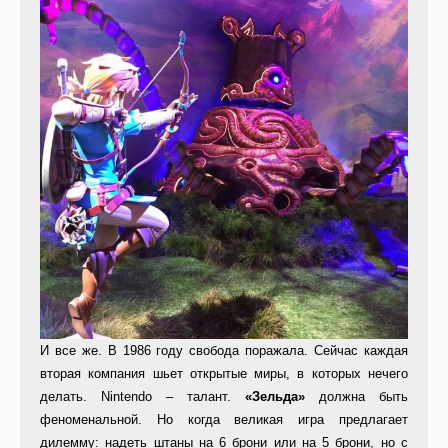
И все же. В 1986 году свобода поражала. Сейчас каждая
вторая компания шьет открытые миры, в которых нечего
делать. Nintendo – талант.
«Зельда»
должна быть
феноменальной. Но когда великая игра предлагает
дилемму: надеть штаны на 6 брони или на 5 брони, но с