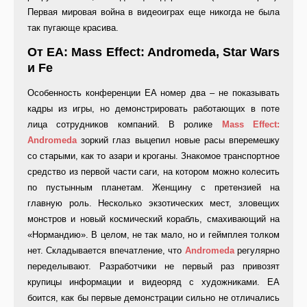
Первая мировая война в видеоиграх еще никогда не была
так пугающе красива.
От EA: Mass Effect: Andromeda, Star Wars
и Fe
Особенность конференции EA номер два – не показывать
кадры из игры, но демонстрировать работающих в поте
лица сотрудников компаний. В ролике
Mass Effect:
Andromeda
зоркий глаз выцепил новые расы вперемешку
со старыми, как то азари и кроганы. Знакомое транспортное
средство из первой части саги, на котором можно колесить
по пустынным планетам. Женщину с претензией на
главную роль. Несколько экзотических мест, зловещих
монстров и новый космический корабль, смахивающий на
«Нормандию». В целом, не так мало, но и геймплея толком
нет. Складывается впечатление, что
Andromeda
регулярно
переделывают. Разработчики не первый раз привозят
крупицы информации и видеоряд с художниками. EA
боится, как бы первые демонстрации сильно не отличались