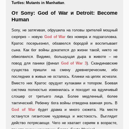
Turtles: Mutants in Manhattan
.
От Sony: God of War и Detroit: Become
Human
Sony, не затягивая, обрушила на головы зрителей мощный
сюрприз – новую
God of War
без номера и подзаголовка.
Кратос посерьезнел, обзавелся бородой и воспитывает
сына. Как бог войны докатился до жизни такой, никто не
обмолвился. Видимо, большущая дыра в животе – не
повод для паники (финал
God of War 3
). Скандинавские
существа пришли на смену древнегреческим, ибо
последних в живых не осталось. Клинки на цепях исчезли.
Вместо них Кратос орудует кулаками и топором. Боевая
система полностью изменилась и походит на вдумчивый
слэшер от третьего лица. Более медленный, более
тактический. Ребенку бога войны отведена важная роль. В
God of War
будет драма и много сюжета. На месте
останутся гигантские чудовища и жестокость. Выглядит
действо потрясающе. Чего не хватает сериям в возрасте,