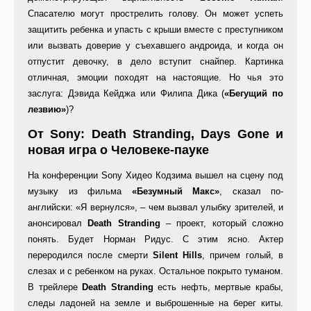
Спасателю могут прострелить голову. Он может успеть
защитить ребенка и упасть с крыши вместе с преступником
или вызвать доверие у съехавшего андроида, и когда он
отпустит девочку, в дело вступит снайпер. Картинка
отличная, эмоции походят на настоящие. Но чья это
заслуга: Дэвида Кейджа или Филипа Дика (
«Бегущий по
лезвию»
)?
От Sony: Death Stranding, Days Gone и
новая игра о Человеке-пауке
На конференции Sony Хидео Кодзима вышел на сцену под
музыку из фильма
«Безумный Макс»
, сказал по-
английски: «Я вернулся», – чем вызвал улыбку зрителей, и
анонсировал
Death Stranding
– проект, который сложно
понять. Будет Норман Ридус. С этим ясно. Актер
переродился после смерти
Silent Hills
, причем голый, в
слезах и с ребенком на руках. Остальное покрыто туманом.
В трейлере
Death Stranding
есть нефть, мертвые крабы,
следы ладоней на земле и выброшенные на берег киты.