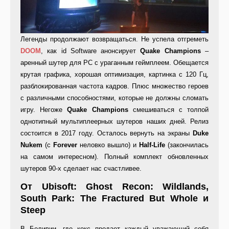
Легенды продолжают возвращаться. Не успела отгреметь
DOOM
, как id Software анонсирует
Quake Champions
–
аренный шутер для PC с ураганным геймплеем. Обещается
крутая графика, хорошая оптимизация, картинка с 120 Гц,
разблокированная частота кадров. Плюс множество героев
с различными способностями, которые не должны сломать
игру. Негоже
Quake Champions
смешиваться с толпой
однотипный мультиплеерных шутеров наших дней. Релиз
состоится в 2017 году. Осталось вернуть на экраны
Duke
Nukem
(с
Forever
неловко вышло) и
Half-Life
(закончилась
на самом интересном). Полный комплект обновленных
шутеров 90-х сделает нас счастливее.
От Ubisoft: Ghost Recon: Wildlands,
South Park: The Fractured But Whole и
Steep
В Боливии, где кокс продает каждый уважающий себя