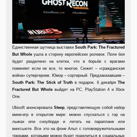
Единственная шутница выставки
South Park: The Fractured
But Whole
ушла в сторону европейских ролевок. Поле боя
будет разделено на клетки, что в борьбе с врагами
поменяет если не все, то многое. Сюжет – «гражданская
война» супергероев. Юмор – сортирный. Предзаказавшим –
South Park: The Stick of Truth
в подарок. 6 декабря
The
Fractured But Whole
выйдет на PC, PlayStation 4 и Xbox
One.
Ubisoft анонсировала
Steep
, представляющую собой набор
мини-игр в открытом мире: можно спускаться с гор на
лыжах или сноуборде и летать на параплане или
вингсьюте. Все это на фоне Альп с головокружительными
трюками, которыми можно будет поделиться в социальных