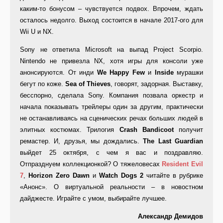
каким-то бонусом – чувствуется подвох. Впрочем, ждать
осталось недолго. Выход состоится в начале 2017-ого для
Wii U и NX.
Sony не ответила Microsoft на выпад Project Scorpio.
Nintendo не привезла NX, хотя игры для консоли уже
анонсируются. От инди
We Happy Few
и
Inside
мурашки
бегут по коже.
Sea of Thieves
, говорят, задорная. Выставку,
бесспорно, сделала Sony. Компания позвала оркестр и
начала показывать трейлеры один за другим, практически
не останавливаясь на сценических речах больших людей в
элитных костюмах. Трилогия
Crash Bandicoot
получит
ремастер. И, друзья, мы дождались.
The Last Guardian
выйдет 25 октября, с чем я вас и поздравляю.
Отпразднуем коллекционкой? О тяжеловесах
Resident Evil
7
,
Horizon Zero Dawn
и
Watch Dogs 2
читайте в рубрике
«Анонс». О виртуальной реальности – в новостном
дайджесте. Играйте с умом, выбирайте лучшее.
Александр Демидов