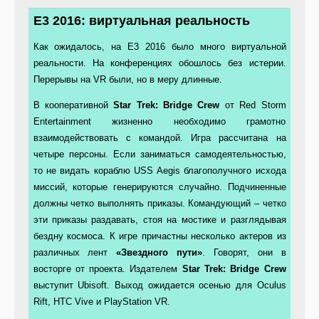
E3 2016: виртуальная реальность
Как ожидалось, на E3 2016 было много виртуальной
реальности. На конференциях обошлось без истерии.
Перерывы на VR были, но в меру длинные.
В кооперативной
Star Trek: Bridge Crew
от Red Storm
Entertainment жизненно необходимо грамотно
взаимодействовать с командой. Игра рассчитана на
четыре персоны. Если заниматься самодеятельностью,
то не видать кораблю USS Aegis благополучного исхода
миссий, которые генерируются случайно. Подчиненные
должны четко выполнять приказы. Командующий – четко
эти приказы раздавать, стоя на мостике и разглядывая
бездну космоса. К игре причастны несколько актеров из
различных лент
«Звездного пути»
. Говорят, они в
восторге от проекта. Издателем
Star Trek: Bridge Crew
выступит Ubisoft. Выход ожидается осенью для Oculus
Rift, HTC Vive и PlayStation VR.