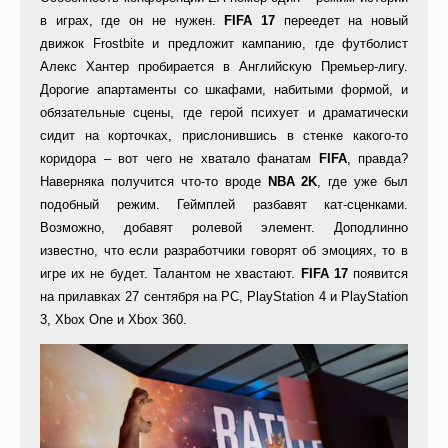
в играх, где он не нужен.
FIFA 17
переедет на новый
движок Frostbite и предложит кампанию, где футболист
Алекс Хантер пробирается в Английскую Премьер-лигу.
Дорогие апартаменты со шкафами, набитыми формой, и
обязательные сцены, где герой психует и драматически
сидит на корточках, прислонившись в стенке какого-то
коридора – вот чего не хватало фанатам
FIFA
, правда?
Наверняка получится что-то вроде
NBA 2K
, где уже был
подобный режим. Геймплей разбавят кат-сценками.
Возможно, добавят ролевой элемент. Доподлинно
известно, что если разработчики говорят об эмоциях, то в
игре их не будет. Талантом не хвастают.
FIFA 17
появится
на прилавках 27 сентября на PC, PlayStation 4 и PlayStation
3, Xbox One и Xbox 360.