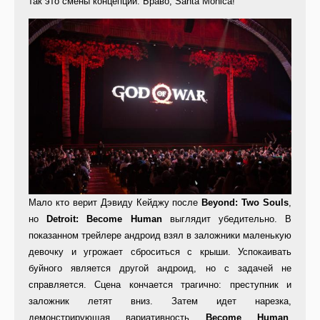
так это смены концепции. Браво, Santa Monica!
Мало кто верит Дэвиду Кейджу после
Beyond: Two Souls
,
но
Detroit: Become Human
выглядит убедительно. В
показанном трейлере андроид взял в заложники маленькую
девочку и угрожает сброситься с крыши. Успокаивать
буйного является другой андроид, но с задачей не
справляется. Сцена кончается трагично: преступник и
заложник летят вниз. Затем идет нарезка,
демонстрирующая вариативность
Become Human
.