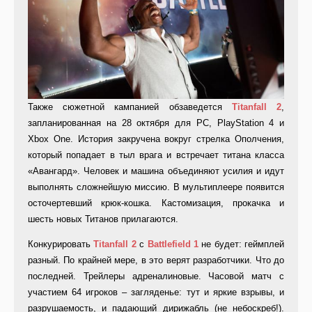
Также сюжетной кампанией обзаведется
Titanfall 2
,
запланированная на 28 октября для PC, PlayStation 4 и
Xbox One. История закручена вокруг стрелка Ополчения,
который попадает в тыл врага и встречает титана класса
«Авангард». Человек и машина объединяют усилия и идут
выполнять сложнейшую миссию. В мультиплеере появится
осточертевший крюк-кошка. Кастомизация, прокачка и
шесть новых Титанов прилагаются.
Конкурировать
Titanfall 2
с
Battlefield 1
не будет: геймплей
разный. По крайней мере, в это верят разработчики. Что до
последней. Трейлеры адреналиновые. Часовой матч с
участием 64 игроков – загляденье: тут и яркие взрывы, и
разрушаемость, и падающий дирижабль (не небоскреб!).