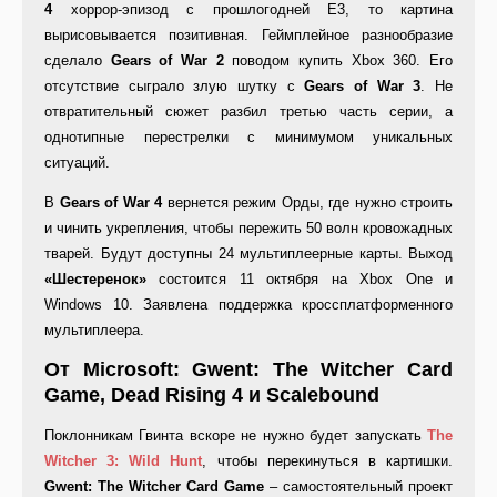
4
хоррор-эпизод с прошлогодней E3, то картина
вырисовывается позитивная. Геймплейное разнообразие
сделало
Gears of War 2
поводом купить Xbox 360. Его
отсутствие сыграло злую шутку с
Gears of War 3
. Не
отвратительный сюжет разбил третью часть серии, а
однотипные перестрелки с минимумом уникальных
ситуаций.
В
Gears of War 4
вернется режим Орды, где нужно строить
и чинить укрепления, чтобы пережить 50 волн кровожадных
тварей. Будут доступны 24 мультиплеерные карты. Выход
«Шестеренок»
состоится 11 октября на Xbox One и
Windows 10. Заявлена поддержка кроссплатформенного
мультиплеера.
От Microsoft: Gwent: The Witcher Card
Game, Dead Rising 4 и Scalebound
Поклонникам Гвинта вскоре не нужно будет запускать
The
Witcher 3: Wild Hunt
, чтобы перекинуться в картишки.
Gwent: The Witcher Card Game
– самостоятельный проект