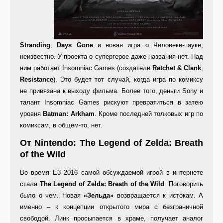
Stranding
,
Days Gone
и новая игра о Человеке-пауке,
неизвестно. У проекта о супергерое даже названия нет. Над
ним работает Insomniac Games (создатели
Ratchet & Clank
,
Resistance
). Это будет тот случай, когда игра по комиксу
не привязана к выходу фильма. Более того, деньги Sony и
талант Insomniac Games рискуют превратиться в затею
уровня
Batman: Arkham
. Кроме последней толковых игр по
комиксам, в общем-то, нет.
От Nintendo: The Legend of Zelda: Breath
of the Wild
Во время E3 2016 самой обсуждаемой игрой в интернете
стала
The Legend of Zelda: Breath of the Wild
. Поговорить
было о чем. Новая
«Зельда»
возвращается к истокам. А
именно – к концепции открытого мира с безграничной
свободой. Линк просыпается в храме, получает аналог