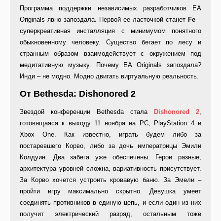
Программа поддержки независимых разработчиков EA
Originals явно запоздала. Первой ее ласточкой станет
Fe
–
суперкреативная инсталляция с минимумом понятного
обыкновенному человеку. Существо бегает по лесу и
странным образом взаимодействует с окружением под
медитативную музыку. Почему EA Originals запоздала?
Инди – не модно. Модно двигать виртуальную реальность.
От Bethesda: Dishonored 2
Звездой конференции Bethesda стала
Dishonored 2
,
готовящаяся к выходу 11 ноября на PC, PlayStation 4 и
Xbox One. Как известно, играть будем либо за
постаревшего Корво, либо за дочь императрицы Эмили
Колдуин. Два забега уже обеспечены. Герои разные,
архитектура уровней сложна, вариативность присутствует.
За Корво хочется устроить кровавую баню. За Эмели –
пройти игру максимально скрытно. Девушка умеет
соединять противников в единую цепь, и если один из них
получит электрический разряд, остальным тоже