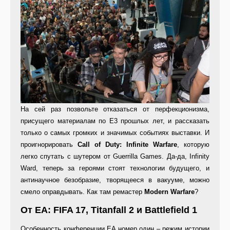
На сей раз позвольте отказаться от перфекционизма,
присущего материалам по E3 прошлых лет, и рассказать
только о самых громких и значимых событиях выставки. И
проигнорировать
Call of Duty: Infinite Warfare
, которую
легко спутать с шутером от Guerrilla Games. Да-да, Infinity
Ward, теперь за героями стоят технологии будущего, и
антинаучное безобразие, творящееся в вакууме, можно
смело оправдывать. Как там ремастер
Modern Warfare
?
От EA: FIFA 17, Titanfall 2 и Battlefield 1
Особенность конференции EA номер один – режим истории