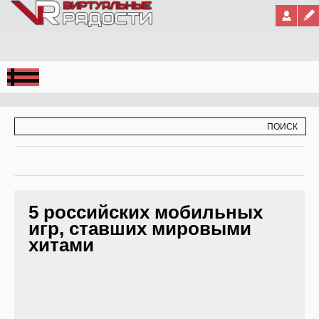
Jump to Navigation
ФОРМА ПОИСКА
ПОИСК
5 российских мобильных
игр, ставших мировыми
хитами