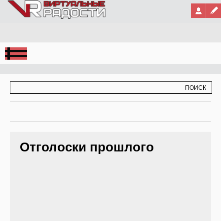
Jump to Navigation
ФОРМА ПОИСКА
ПОИСК
Отголоски прошлого