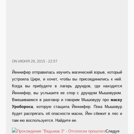
ON ИЮНЯ 28, 2015 - 22:57
Йеннифер отправилась изучить магический взрыв, который
устроила Цири, и хочет, чтобы вы присоединились к ней.
Когда вы прибудете в лагерь друидов, где находится
Йеннифер, вы услышите ее спор с друидом Мышовуром.
Вмешиваемся в разговор и говорим Мышовуру про
маску
Уробороса
, которую стащила Йеннифер. Пока Мышовур
будет распрягать об опасности маски, Йен сбежит в лес и
там ею воспользуется. Найдите ее.
Следуя