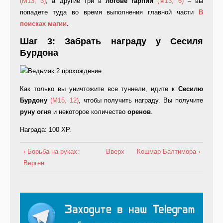
(M13, 3)
, а другие три в
логове гарпий
(M13, 6)
– вы
попадете туда во время выполнения главной части
В
поисках магии
.
Шаг 3: Забрать награду у Сесиля
Бурдона
Как только вы уничтожите все туннели, идите к
Сесилю
Бурдону
(M15, 12)
, чтобы получить награду. Вы получите
руну огня
и некоторое количество
оренов
.
Награда: 100 XP.
‹ Борьба на руках:
Вверх
Кошмар Балтимора ›
Верген