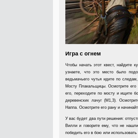
Игра с огнем
Чтобы начать этот квест, найдите к
узнаете, что это место было под
ведьмачьего чутья идите по следам
Мосту Плакальщицы. Осмотрите его 
его, переходите по мосту и ищите б
деревенских лачуг (M1,3). Осмотри
Наппа. Осмотрите его рану и начинайт
У вас будет два пути решения: отпус
Вилли и говорите ему, что не нашли
победить его в бою или использовать 