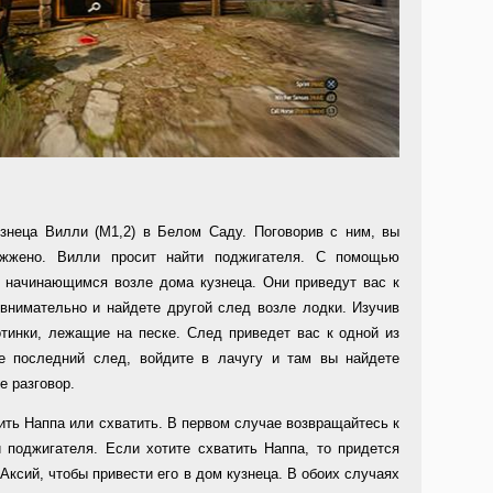
узнеца Вилли (M1,2) в Белом Саду. Поговорив с ним, вы
ожжено. Вилли просит найти поджигателя. С помощью
, начинающимся возле дома кузнеца. Они приведут вас к
внимательно и найдете другой след возле лодки. Изучив
отинки, лежащие на песке. След приведет вас к одной из
те последний след, войдите в лачугу и там вы найдете
е разговор.
тить Наппа или схватить. В первом случае возвращайтесь к
 поджигателя. Если хотите схватить Наппа, то придется
Аксий, чтобы привести его в дом кузнеца. В обоих случаях