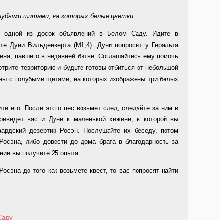
лубыми щитами, на которых белые цветки
а одной из досок объявлений в Белом Саду. Идите в
те Дуни Вильденверта (M1,4). Дуни попросит у Геральта
ена, павшего в недавней битве. Соглашайтесь ему помочь
мотрите территорию и будьте готовы отбиться от небольшой
ны с голубыми щитами, на которых изображены три белых
те его. После этого пес возьмет след, следуйте за ним в
приведет вас и Дуни к маленькой хижине, в которой вы
ардский дезертир Росэн. Послушайте их беседу, потом
Росэна, либо довести до дома брата в благодарность за
ние вы получите 25 опыта.
Росэна до того как возьмете квест, то вас попросят найти