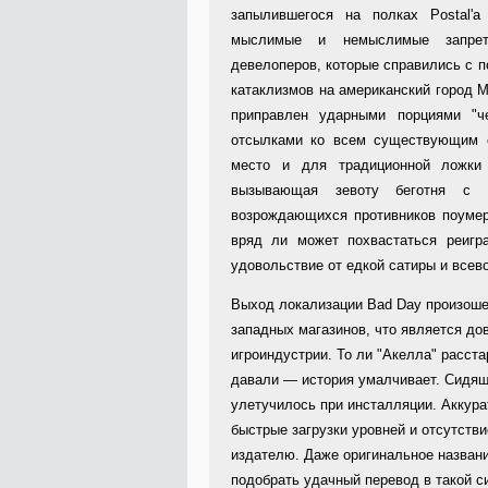
запылившегося на полках Postal'
мыслимые и немыслимые запре
девелоперов, которые справились с 
катаклизмов на американский город М
приправлен ударными порциями "ч
отсылками ко всем существующим с
место и для традиционной ложки 
вызывающая зевоту беготня с 
возрождающихся противников поумер
вряд ли может похвастаться реигр
удовольствие от едкой сатиры и всев
Выход локализации Bad Day произоше
западных магазинов, что является до
игроиндустрии. То ли "Акелла" расст
давали — история умалчивает. Сидяще
улетучилось при инсталляции. Аккур
быстрые загрузки уровней и отсутстви
издателю. Даже оригинальное названи
подобрать удачный перевод в такой с