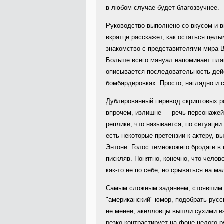
в любом случае будет благозвучнее.
Руководство выполнено со вкусом и в
вкратце расскажет, как остаться цел
знакомство с представителями мира B
Больше всего мануал напоминает плак
описывается последовательность дейс
бомбардировках. Просто, наглядно и 
Дублированный перевод скриптовых ро
впрочем, излишне — речь персонажей 
реплики, что называется, по ситуаци
есть некоторые претензии к актеру, 
Энтони. Голос темнокожего бродяги в
пискляв. Понятно, конечно, что челов
как-то не по себе, но срываться на м
Самым сложным заданием, стоявшим 
"американский" юмор, подобрать русс
не менее, акелловцы вышли сухими и
резко контрастирует на фоне целого р