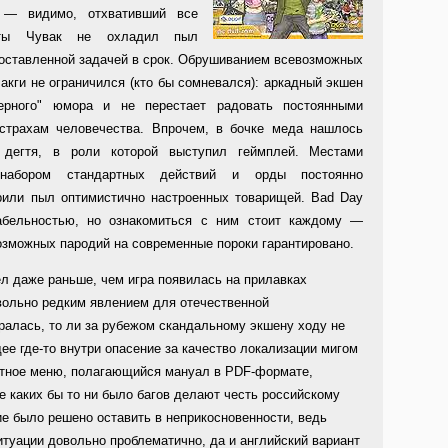
a — видимо, отхвативший все
ты Чувак не охладил пыл
поставленной задачей в срок. Обрушиванием всевозможных
акги не ограничился (кто бы сомневался): аркадный экшен
ерного" юмора и не перестает радовать постоянными
трахам человечества. Впрочем, в бочке меда нашлось
дегтя, в роли которой выступил геймплей. Местами
набором стандартных действий и орды постоянно
или пыл оптимистично настроенных товарищей. Bad Day
абельностью, но ознакомиться с ним стоит каждому —
озможных пародий на современные пороки гарантировано.
л даже раньше, чем игра появилась на прилавках
вольно редким явлением для отечественной
аралась, то ли за рубежом скандальному экшену ходу не
е где-то внутри опасение за качество локализации мигом
атное меню, полагающийся мануал в PDF-формате,
е каких бы то ни было багов делают честь российскому
е было решено оставить в неприкосновенности, ведь
итуации довольно проблематично, да и английский вариант