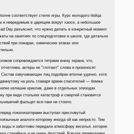
полне соответствует стилю игры. Курс молодого бойца
ым и невредимым в царящем вокруг хаосе, а небольшое
ad Day разъяснит, что нужно делать в конкретный момент.
аты на занятиях по спецподготовке в школе, где детально
твий при пожарах, химических атаках или
стильно.
ликов сопровождается титрами внизу экрана, что,
отчетлива, актеры не "глотают" слова и произносят
и. Состав озвучивающих лиц подобран вполне удачно, хотя
выдвинутому на роль главаря армии спасителей — бомжа
 кепке излишне криклив, даже в отдельных эпизодах
еку при виде стольких катастроф и смертей становится
альчишечий фальцет все-таки не стоило.
перед локализаторами выступал пресловутый
коязычные аналоги которому иногда ой как непросто. Тем
з воды и заботливо передали атмосферу веселья, которое
яда стихийных и не очень бедствий. Кое-где переводчики