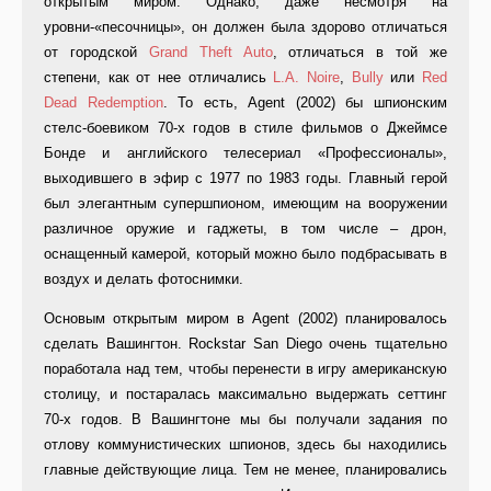
открытым миром. Однако, даже несмотря на
уровни-«песочницы», он должен была здорово отличаться
от городской
Grand Theft Auto
, отличаться в той же
степени, как от нее отличались
L.A. Noire
,
Bully
или
Red
Dead Redemption
. То есть, Agent (2002) бы шпионским
стелс-боевиком 70-х годов в стиле фильмов о Джеймсе
Бонде и английского телесериал «Профессионалы»,
выходившего в эфир с 1977 по 1983 годы. Главный герой
был элегантным супершпионом, имеющим на вооружении
различное оружие и гаджеты, в том числе – дрон,
оснащенный камерой, который можно было подбрасывать в
воздух и делать фотоснимки.
Основым открытым миром в Agent (2002) планировалось
сделать Вашингтон. Rockstar San Diego очень тщательно
поработала над тем, чтобы перенести в игру американскую
столицу, и постаралась максимально выдержать сеттинг
70-х годов. В Вашингтоне мы бы получали задания по
отлову коммунистических шпионов, здесь бы находились
главные действующие лица. Тем не менее, планировались