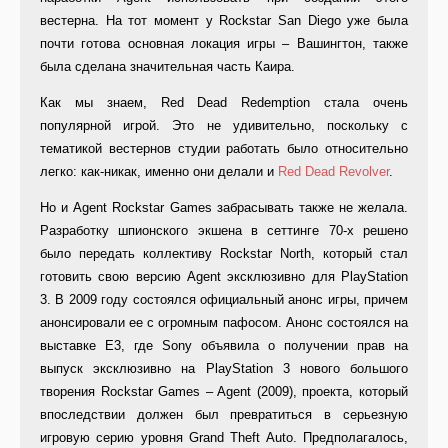
вестерна. На тот момент у Rockstar San Diego уже была
почти готова основная локация игры – Вашингтон, также
была сделана значительная часть Каира.
Как мы знаем, Red Dead Redemption стала очень
популярной игрой. Это не удивительно, поскольку с
тематикой вестернов студии работать было относительно
легко: как-никак, именно они делали и
Red Dead Revolver
.
Но и Agent Rockstar Games забрасывать также не желала.
Разработку шпионского экшена в сеттинге 70-х решено
было передать коллективу Rockstar North, который стал
готовить свою версию Agent эксклюзивно для PlayStation
3. В 2009 году состоялся официальный анонс игры, причем
анонсировали ее с огромным пафосом. Анонс состоялся на
выставке Е3, где Sony объявила о получении прав на
выпуск эксклюзивно на PlayStation 3 нового большого
творения Rockstar Games – Agent (2009), проекта, который
впоследствии должен был превратиться в серьезную
игровую серию уровня Grand Theft Auto. Предполагалось,