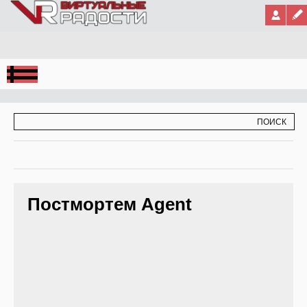
Jump to Navigation
ФОРМА ПОИСКА
ПОИСК
Постмортем Agent