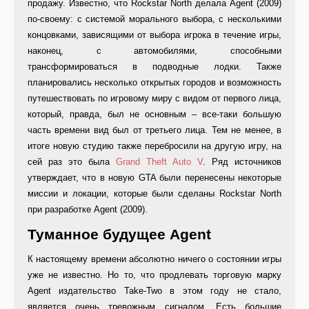
продажу. Известно, что Rockstar North делала Agent (2009)
по-своему: с системой морального выбора, с несколькими
концовками, зависящими от выбора игрока в течение игры,
наконец, с автомобилями, способными
трансформироваться в подводные лодки. Также
планировались несколько открытых городов и возможность
путешествовать по игровому миру с видом от первого лица,
который, правда, был не основным – все-таки большую
часть времени вид был от третьего лица. Тем не менее, в
итоге новую студию также перебросили на другую игру, на
сей раз это была
Grand Theft Auto V
. Ряд источников
утверждает, что в новую GTA были перенесены некоторые
миссии и локации, которые были сделаны Rockstar North
при разработке Agent (2009).
Туманное будущее Agent
К настоящему времени абсолютно ничего о состоянии игры
уже не известно. Но то, что продлевать торговую марку
Agent издательство Take-Two в этом году не стало,
является очень тревожным сигналом. Есть большие