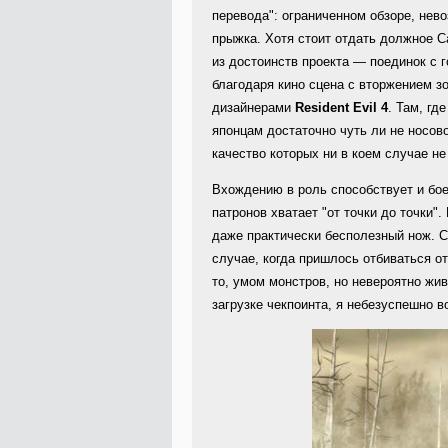
перевода": ограниченном обзоре, нев
прыжка. Хотя стоит отдать должное C
из достоинств проекта — поединок с 
благодаря кино сцена с вторжением з
дизайнерами
Resident Evil 4
. Там, гд
японцам достаточно чуть ли не носово
качество которых ни в коем случае не
Вхождению в роль способствует и бо
патронов хватает "от точки до точки".
даже практически бесполезный нож. С
случае, когда пришлось отбиваться о
то, умом монстров, но невероятно жи
загрузке чекпоинта, я небезуспешно 