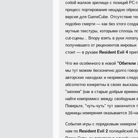
собой жалкое зрелище с позиций PC-т
процесс портирования нещадно обрез
версия для GameCube. Отсутствие те
подобно смерти — как без этого соз
мутные текстуры, которыми сплошь по
cut-сцены... Впору взять в руки лопат
получившего от рецензентов мировых 
стоит — в рукаве
Resident Evil 4
прип
Что же особенного в новой
"Обители 
мы тут можем бесконечно долго гово
авторских находках и незримом следо
абсолютно конкретны в своих высказ
"запоем" (как в старые добрые времен
найти компромисс между свободным вр
Поверьте, "чуть-чуть" тут закончится
единицы измерения оказывается 16-ч
События игры с порядковым номером "
нам по
Resident Evil 2
полицейский Ле