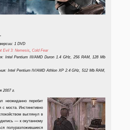
"
версии: 1 DVD
t Evil 3: Nemesis
,
Cold Fear
 Intel Pentium III/AMD Duron 1.4 GHz, 256 RAM, 128 Mb
: Intel Pentium IV/AMD Athlon XP 2.4 GHz, 512 Mb RAM,
 2007 г.
ыл неожиданно перебит
я с моста. Инстинктивно
спокойством выглянул в
рдились — к окутанному
ься полуразложившиеся