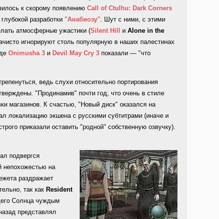
овилось к скорому появлению
Call of Ctulhu: Dark Corners
 глубокой разработки
"Анабиозу"
. Шут с ними, с этими
елать атмосферные ужастики (
Silent Hill
и
Alone in the
начисто игнорируют столь популярную в наших палестинах
иде
Onimusha 3
и
Devil May Cry 3
показали — "что
стрепенуться, ведь слухи относительно портирования
ерждены. "Продинамив" почти год, что очень в стиле
ки магазинов. К счастью, "Новый диск" оказался на
ал локализацию экшена с русскими субтитрами (иначе и
строго приказали оставить "родной" собственную озвучку).
ал подвергся
й непохожестью на
режета раздражает
ельно, так как
Resident
щего Солнца чуждым
 назад представлял