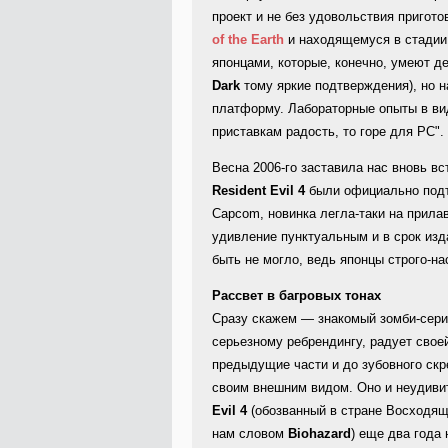
проект и не без удовольствия пригот
of the Earth
и находящемуся в стадии
японцами, которые, конечно, умеют д
Dark
тому яркие подтверждения), но 
платформу. Лабораторные опыты в в
приставкам радость, то горе для PC".
Весна 2006-го заставила нас вновь в
Resident Evil 4
были официально подтв
Capcom, новинка легла-таки на прилав
удивление пунктуальным и в срок изд
быть не могло, ведь японцы строго-на
Рассвет в багровых тонах
Сразу скажем — знакомый зомби-сери
серьезному ребрендингу, радует свое
предыдущие части и до зубовного ск
своим внешним видом. Оно и неудивит
Evil 4
(обозванный в стране Восходя
нам словом
Biohazard
) еще два года