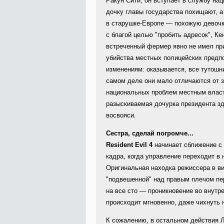
Ракун Сити, он вступает в службу на
дочку главы государства похищают, а
в старушке-Европе — похожую девочк
с благой целью "пробить адресок", К
встреченный фермер явно не имел при
убийства местных полицейских предп
изменениям: оказывается, все тутош
самом деле они мало отличаются от з
национальных проблем местным власт
разыскиваемая дочурка президента зде
восвояси.
Сестра, сделай погромче...
Resident Evil 4
начинает сближение с 
кадра, когда управление переходит в 
Оригинальная находка режиссера в в
"подвешенной" над правым плечом пе
на все сто — проникновение во внутр
происходит мгновенно, даже чихнуть 
К сожалению, в остальном действия 