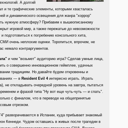
ехнологий. А долгий
ал и те графические элементы, которыми хвасталась
ней и динамического освещения для жанра "хоррор"
дать нужную атмосферу? Прибавим к вышеописанному
крыт игровой мир, а также пережатые до невозможности
у и подготовиться к погребению консольного хита,
СМИ очень неплохие оценки. Торопиться, впрочем, не
ас немало контраргументов.
зла"
и чем "возьмет" аудиторию игра? Сделав умные лица,
рить о совершенно инновационном геймплее, удачных
вании традициям. Но давайте будем откровенны и
ываниях — в
Resident Evil 4
интересно играть. Играть
а), не откладывать очередной уровень на завтра, пытаться
еменем и фразой типа "Ну вот еще чуть-чуть — и спать".
 только с финалом, что в переводе на общепринятые
асовым отрезком.
4" разворачиваются в Испании, куда прибывает знакомый
он Кеннеди. Чудом оставшись в живых после трагедии в