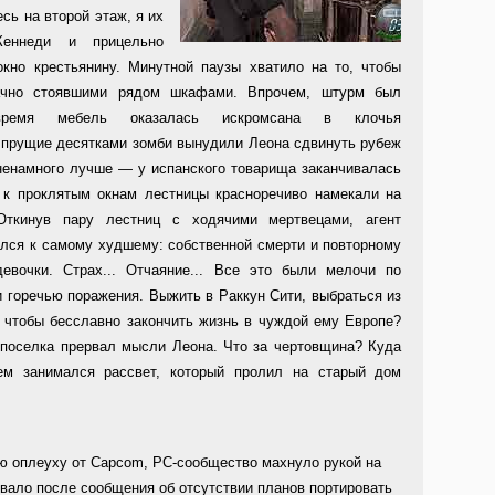
сь на второй этаж, я их
Кеннеди и прицельно
кно крестьянину. Минутной паузы хватило на то, чтобы
ачно стоявшими рядом шкафами. Впрочем, штурм был
время мебель оказалась искромсана в клочья
 прущие десятками зомби вынудили Леона сдвинуть рубеж
ненамного лучше — у испанского товарища заканчивалась
 к проклятым окнам лестницы красноречиво намекали на
Откинув пару лестниц с ходячими мертвецами, агент
ился к самому худшему: собственной смерти и повторному
евочки. Страх... Отчаяние... Все это были мелочи по
 горечью поражения. Выжить в Раккун Сити, выбраться из
, чтобы бесславно закончить жизнь в чуждой ему Европе?
 поселка прервал мысли Леона. Что за чертовщина? Куда
ем занимался рассвет, который пролил на старый дом
ую оплеуху от Capcom, PC-сообщество махнуло рукой на
евало после сообщения об отсутствии планов портировать