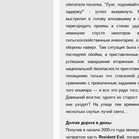
обитатели поселка. "Луис, поднимайте
задержу!" - успел выкрикнуть 
выстрелил в голову влезавшему в о
перегородить проемы в стенах уд
неминуем: спустя некоторое 
сельскохозяйственным инвентарем, а
обороны наверх. Там ситуация была 
последняя обойма, а приставленные
успешное завершение вторжения. 
национальной безопасности приготов
похищению только что спасенной д
сравнению с проваленным заданием и
того кошмара — и все это ради того
Давешний возглас одного из старост
они уходят? На улице тем времен
несколько скупых лучей света...
Долгая дорога в дюны
Получив в начале 2005-го года звонк
четвертую часть
Resident Evil
, погор