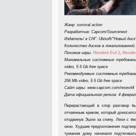
Жанр: survival action
Разработчик: Capcom/Sourcenext
Издатель/ в СНГ: Ubisoft/"Новый диск
Количество дисков в локализованной 
Похожие игры:
Resident Evil 2
,
Residen
Минимальные системные требования:
video, 5.5 Gb free space
Рекомендуемые системные требования
256 Mb video, 5.5 Gb free space
Сайт игры: www.capcom.com/resevil4
Дата официального релиза: 4 февраля
Перерастающий в спор разговор б
отчаянным криком, который доносилс
отодвинув Эшли за спину, Леон с бе
окно. Худшие предположения подтве
туманом дому начинали подтягиват