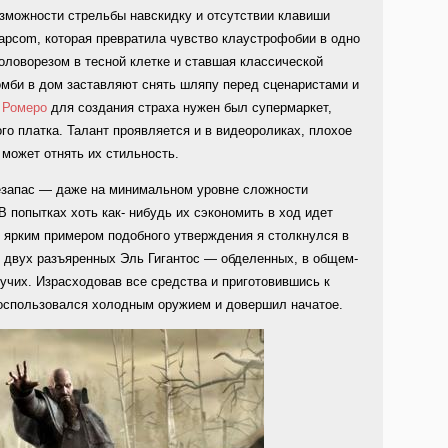
озможности стрельбы навскидку и отсутствии клавиши
apcom, которая превратила чувство клаустрофобии в одно
головорезом в тесной клетке и ставшая классической
омби в дом заставляют снять шляпу перед сценаристами и
е
Ромеро
для создания страха нужен был супермаркет,
го платка. Талант проявляется и в видеороликах, плохое
 может отнять их стильность.
езапас — даже на минимальном уровне сложности
 В попытках хоть как- нибудь их сэкономить в ход идет
 ярким примером подобного утверждения я столкнулся в
т двух разъяренных Эль Гигантос — обделенных, в общем-
вучих. Израсходовав все средства и приготовившись к
воспользовался холодным оружием и довершил начатое.