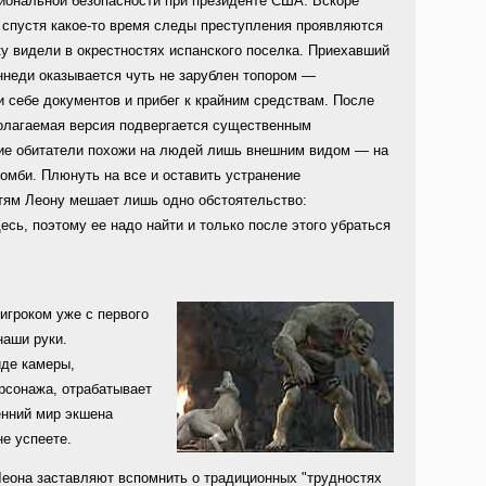
циональной безопасности при президенте США. Вскоре
 спустя какое-то время следы преступления проявляются
у видели в окрестностях испанского поселка. Приехавший
еннеди оказывается чуть не зарублен топором —
 себе документов и прибег к крайним средствам. После
олагаемая версия подвергается существенным
ние обитатели похожи на людей лишь внешним видом — на
омби. Плюнуть на все и оставить устранение
ям Леону мешает лишь одно обстоятельство:
сь, поэтому ее надо найти и только после этого убраться
игроком уже с первого
наши руки.
иде камеры,
рсонажа, отрабатывает
енний мир экшена
не успеете.
Леона заставляют вспомнить о традиционных "трудностях