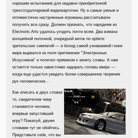
хорошим испытанием для недавно приобретенной
трехсотдалларовой видеокарточки. Ну а самые умные и
оптимистично настроенные игроманы рассчитывали
получить все сразу. Должен признать, что чародеям из
Electronic Arts удалось угодить почти всем. Два взмаха
волшебной полочкой, очередной виток по орбите
зрительских симпатий — и болид самой узнаваемой гонки
мира вырвался из поля притяжения "Электронных
Искусников" и полетел прямиком к зениту славы. А нам
остается только завистливо задирать головы вверх —
когда еще удастся увидеть более совершенное творение
рук человеческих...
Как описать в двух словах
то, свидетелем чему
становится человек,
впервые запустивший
игру? Пожалуй, двумя
словами тут не обойтись.
Представьте себе, что вы