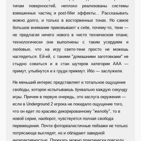
типам поверхностей, неплохо реализованы системы
взвешенных частиц и post-filler эффекты... Рассказывать
можно долго, и только в восторженных тонах. Но самое
большое внимание приковывают к себе, почему-то, тени —
не предлагая ничего нового в чисто техническом плане,
технологически они выполнены с таким усердием и
любовью, что на игру свето-тени просто не можешь
наглядеться. Ей-ей, с такими "домашними заготовками" не
стыдно соваться и в стан шутеров категории AAA —
примут, улыбнутся и к груди прижмут. Ибо — заслужили.
Не меньший интерес представляет и тотальное ощущение
свободы, которое испытываешь буквально каждую секунду
игры. Причем в первую очередь, это заслуга окружения —
если в Underground 2 игрока не покидало ощущение того,
что он едет по красиво декорированному "желобу", то в
новой серии, наоборот, чувствуется полная свобода
перемещения. Почти фотореалистичные пейзажи не только
потрясающе выглядят, но и обладают завидной
интерактивностью. Проехать можно практически повсюду