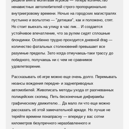
решили внять молитвам игроков — теперь количество
ненавистных автолюбителей строго пропорционально
внутриигровому времени. Ночью на городских магистралях
пустынно и вольготно — "детишки", как и положено, спят.
Но стоит выехать на улицу в час пик... И создается
устойчивое впечатление, что за рулем сидят сплошные
блондинки. Особенно трудно проходится дневной drag —
количество фатальных столкновений превышает все
разумные пределы. Зато когда отмучаешь-таки трассу до
победного, получаешь ни с чем не сравнимое
удовлетворение.
Рассказывать об игре можно еще очень долго. Перемывать
нюансы вождения передне- и заднеприводных
автомобилей. Живописать методы ухода от разгневанных
полицейских скопищ. Петь бесконечные дифирамбы
графическому движителю... Да мало ли что еще можно
рассказать об этой замечательной аркаде. Но лучше не
теряйте времени понапрасну — впереди у вас сотни
километров безупречного неразбавленного и