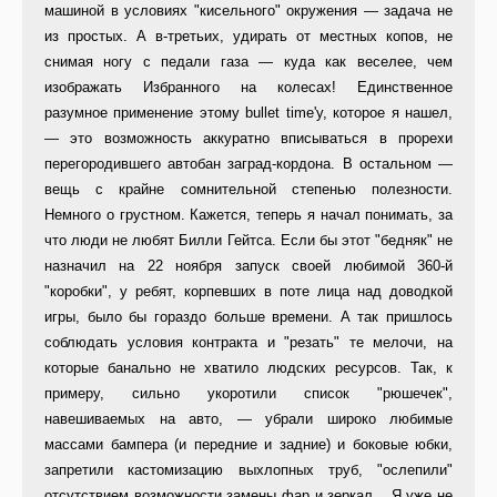
машиной в условиях "кисельного" окружения — задача не
из простых. А в-третьих, удирать от местных копов, не
снимая ногу с педали газа — куда как веселее, чем
изображать Избранного на колесах! Единственное
разумное применение этому bullet time'y, которое я нашел,
— это возможность аккуратно вписываться в прорехи
перегородившего автобан заград-кордона. В остальном —
вещь с крайне сомнительной степенью полезности.
Немного о грустном. Кажется, теперь я начал понимать, за
что люди не любят Билли Гейтса. Если бы этот "бедняк" не
назначил на 22 ноября запуск своей любимой 360-й
"коробки", у ребят, корпевших в поте лица над доводкой
игры, было бы гораздо больше времени. А так пришлось
соблюдать условия контракта и "резать" те мелочи, на
которые банально не хватило людских ресурсов. Так, к
примеру, сильно укоротили список "рюшечек",
навешиваемых на авто, — убрали широко любимые
массами бампера (и передние и задние) и боковые юбки,
запретили кастомизацию выхлопных труб, "ослепили"
отсутствием возможности замены фар и зеркал... Я уже не