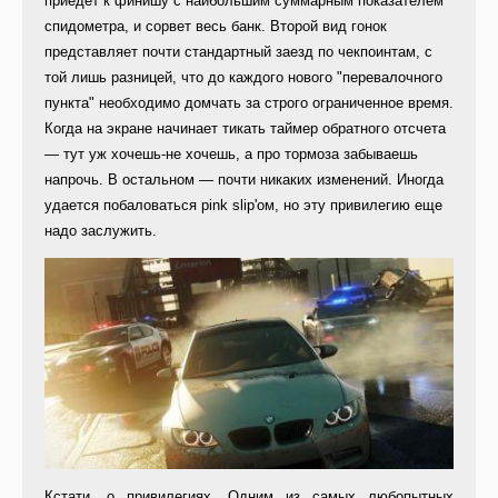
приедет к финишу с наибольшим суммарным показателем
спидометра, и сорвет весь банк. Второй вид гонок
представляет почти стандартный заезд по чекпоинтам, с
той лишь разницей, что до каждого нового "перевалочного
пункта" необходимо домчать за строго ограниченное время.
Когда на экране начинает тикать таймер обратного отсчета
— тут уж хочешь-не хочешь, а про тормоза забываешь
напрочь. В остальном — почти никаких изменений. Иногда
удается побаловаться pink slip'ом, но эту привилегию еще
надо заслужить.
Кстати, о привилегиях. Одним из самых любопытных