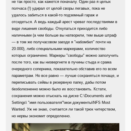
не так просто, как кажется поначалу. Один раз я целых
полчаса (!) удирал от целой своры легавых, пока не
удалось забиться в какой-то подземный гараж и
отсидеться. А ведь каждый арест чреват последствиями в
виде лишения свободы. Откупаться приходится либо
наличными (а чем больше вы натворили, тем выше штраф
— в том же получасовом заезде я "набомбил" почти на
20.000), либо специальными маркерами, количество
которых ограничено. Маркеры "свободы" можно заполучить
после того, как вы низвергнете в пучины стыда и срама
очередного соперника, показательно обставив его по всем
параметрам. Но все равно — лучше сохраняться почаще, и
переписывать сейвы в резервную папку, дабы потом
безболезненно можно было их восстановить. Кстати,
сохранения можно отыскать на диске С:\Documents and
Settings\ "имя пользователя"\мои документы\NFS Most
Wanted. Уж не знаю, считается ли такой трюк читерством,
но нервы экономит определенно.