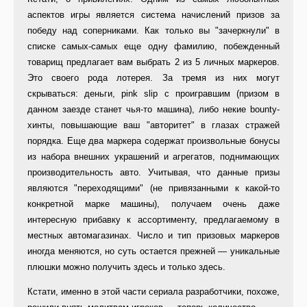
аспектов игры является система начислений призов за
победу над соперниками. Как только вы "зачеркнули" в
списке самых-самых еще одну фамилию, побежденный
товарищ предлагает вам выбрать 2 из 5 личных маркеров.
Это своего рода лотерея. За тремя из них могут
скрываться: деньги, pink slip с проигравшим (призом в
данном заезде станет чья-то машина), либо некие bounty-
хинты, повышающие ваш "авторитет" в глазах стражей
порядка. Еще два маркера содержат произвольные бонусы
из набора внешних украшений и агрегатов, поднимающих
производительность авто. Учитывая, что данные призы
являются "переходящими" (не привязанными к какой-то
конкретной марке машины), получаем очень даже
интересную прибавку к ассортименту, предлагаемому в
местных автомагазинах. Число и тип призовых маркеров
иногда меняются, но суть остается прежней — уникальные
плюшки можно получить здесь и только здесь.
Кстати, именно в этой части сериала разработчики, похоже,