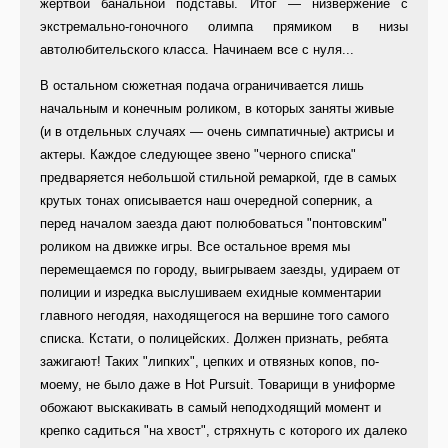
жертвой банальной подставы. Итог — низвержение с
экстремально-гоночного олимпа прямиком в низы
автолюбительского класса. Начинаем все с нуля...
В остальном сюжетная подача ограничивается лишь
начальным и конечным роликом, в которых заняты живые
(и в отдельных случаях — очень симпатичные) актрисы и
актеры. Каждое следующее звено "черного списка"
предваряется небольшой стильной ремаркой, где в самых
крутых тонах описывается наш очередной соперник, а
перед началом заезда дают полюбоваться "понтовским"
роликом на движке игры. Все остальное время мы
перемещаемся по городу, выигрываем заезды, удираем от
полиции и изредка выслушиваем ехидные комментарии
главного негодяя, находящегося на вершине того самого
списка. Кстати, о полицейских. Должен признать, ребята
зажигают! Таких "липких", цепких и отвязных копов, по-
моему, не было даже в Hot Pursuit. Товарищи в униформе
обожают выскакивать в самый неподходящий момент и
крепко садиться "на хвост", стряхнуть с которого их далеко