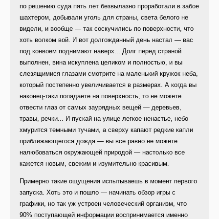
по решению суда пять лет безвылазно проработали в забое
шахтером, добывали уголь для страны, света белого не
видели, и вообще — так соскучились по поверхности, что
хоть волком вой. И вот долгожданный день настал — вас
под конвоем поднимают наверх... Долг перед страной
выполнен, вина искуплена целиком и полностью, и вы
слезящимися глазами смотрите на маленький кружок неба,
который постепенно увеличивается в размерах. А когда вы
наконец-таки попадаете на поверхность, то не можете
отвести глаз от самых заурядных вещей — деревьев,
травы, речки... И пускай на улице легкое ненастье, небо
хмурится темными тучами, а сверху капают редкие капли
приближающегося дождя — вы все равно не можете
налюбоваться окружающей природой — настолько все
кажется новым, свежим и изумительно красивым.
Примерно такие ощущения испытываешь в момент первого
запуска. Хоть это и пошло — начинать обзор игры с
графики, но так уж устроен человеческий организм, что
90% поступающей информации воспринимается именно