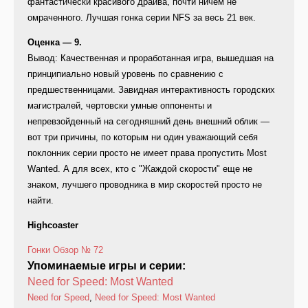
фантастически красивого драйва, почти ничем не
омраченного. Лучшая гонка серии NFS за весь 21 век.
Оценка — 9.
Вывод: Качественная и проработанная игра, вышедшая на
принципиально новый уровень по сравнению с
предшественницами. Завидная интерактивность городских
магистралей, чертовски умные оппоненты и
непревзойденный на сегодняшний день внешний облик —
вот три причины, по которым ни один уважающий себя
поклонник серии просто не имеет права пропустить Most
Wanted. А для всех, кто с "Жаждой скорости" еще не
знаком, лучшего проводника в мир скоростей просто не
найти.
Highcoaster
Гонки
Обзор
№ 72
Упоминаемые игры и серии:
Need for Speed: Most Wanted
Need for Speed
,
Need for Speed: Most Wanted