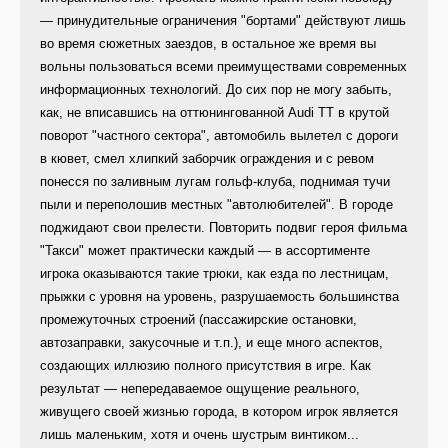
— принудительные ограничения "бортами" действуют лишь
во время сюжетных заездов, в остальное же время вы
вольны пользоваться всеми преимуществами современных
информационных технологий. До сих пор не могу забыть,
как, не вписавшись на оттюнингованной Audi TT в крутой
поворот "частного сектора", автомобиль вылетел с дороги
в кювет, смел хлипкий заборчик ограждения и с ревом
понесся по заливным лугам гольф-клуба, поднимая тучи
пыли и переполошив местных "автолюбителей". В городе
поджидают свои прелести. Повторить подвиг героя фильма
"Такси" может практически каждый — в ассортименте
игрока оказываются такие трюки, как езда по лестницам,
прыжки с уровня на уровень, разрушаемость большинства
промежуточных строений (пассажирские остановки,
автозаправки, закусочные и т.п.), и еще много аспектов,
создающих иллюзию полного присутствия в игре. Как
результат — непередаваемое ощущение реального,
живущего своей жизнью города, в котором игрок является
лишь маленьким, хотя и очень шустрым винтиком...