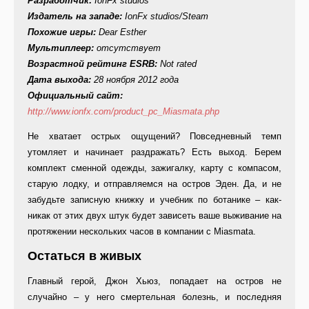
Разработчик:
IonFx studios
Издатель на западе:
IonFx studios/Steam
Похожие игры:
Dear Esther
Мультиплеер:
отсутствует
Возрастной рейтинг
ESRB
:
Not rated
Дата выхода:
28 ноября 2012 года
Официальный сайт:
http://www.ionfx.com/product_pc_Miasmata.php
Не хватает острых ощущений? Повседневный темп
утомляет и начинает раздражать? Есть выход. Берем
комплект сменной одежды, зажигалку, карту с компасом,
старую лодку, и отправляемся на остров Эден. Да, и не
забудьте записную книжку и учебник по ботанике – как-
никак от этих двух штук будет зависеть ваше выживание на
протяжении нескольких часов в компании с Miasmata.
Остаться в живых
Главный герой, Джон Хьюз, попадает на остров не
случайно – у него смертельная болезнь, и последняя