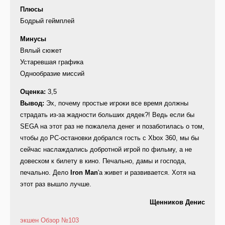
Плюсы
Бодрый геймплей
Минусы
Вялый сюжет
Устаревшая графика
Однообразие миссий
Оценка:
3,5
Вывод:
Эх, почему простые игроки все время должны
страдать из-за жадности больших дядек?! Ведь если бы
SEGA на этот раз не пожалела денег и позаботилась о том,
чтобы до PC-остановки добрался гость с Xbox 360, мы бы
сейчас наслаждались добротной игрой по фильму, а не
довеском к билету в кино. Печально, дамы и господа,
печально. Дело
Iron Man
'а живет и развивается. Хотя на
этот раз вышло лучше.
Щенников Денис
экшен
Обзор
№103