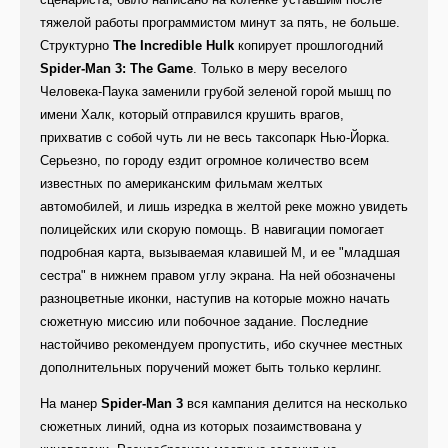
тяжелой работы программистом минут за пять, не больше.
Структурно
The Incredible Hulk
копирует прошлогодний
Spider-Man 3: The Game
. Только в меру веселого
Человека-Паука заменили грубой зеленой горой мышц по
имени Халк, который отправился крушить врагов,
прихватив с собой чуть ли не весь таксопарк Нью-Йорка.
Серьезно, по городу ездит огромное количество всем
известных по американским фильмам желтых
автомобилей, и лишь изредка в желтой реке можно увидеть
полицейских или скорую помощь. В навигации помогает
подробная карта, вызываемая клавишей М, и ее "младшая
сестра" в нижнем правом углу экрана. На ней обозначены
разноцветные иконки, наступив на которые можно начать
сюжетную миссию или побочное задание. Последние
настойчиво рекомендуем пропустить, ибо скучнее местных
дополнительных поручений может быть только керлинг.
На манер
Spider-Man 3
вся кампания делится на несколько
сюжетных линий, одна из которых позаимствована у