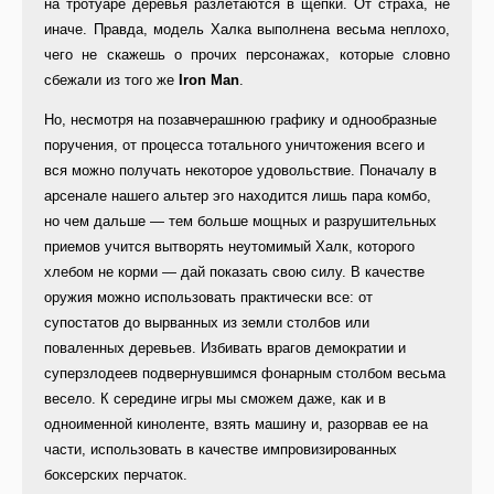
на тротуаре деревья разлетаются в щепки. От страха, не
иначе. Правда, модель Халка выполнена весьма неплохо,
чего не скажешь о прочих персонажах, которые словно
сбежали из того же
Iron Man
.
Но, несмотря на позавчерашнюю графику и однообразные
поручения, от процесса тотального уничтожения всего и
вся можно получать некоторое удовольствие. Поначалу в
арсенале нашего альтер эго находится лишь пара комбо,
но чем дальше — тем больше мощных и разрушительных
приемов учится вытворять неутомимый Халк, которого
хлебом не корми — дай показать свою силу. В качестве
оружия можно использовать практически все: от
супостатов до вырванных из земли столбов или
поваленных деревьев. Избивать врагов демократии и
суперзлодеев подвернувшимся фонарным столбом весьма
весело. К середине игры мы сможем даже, как и в
одноименной киноленте, взять машину и, разорвав ее на
части, использовать в качестве импровизированных
боксерских перчаток.