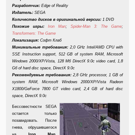
Разработчик:
Edge of Reality
Издатель:
SEGA
Количество дисков в оригинальной версии:
1 DVD
Похожие игры:
Iron Man
;
Spider-Man 3: The Game
;
Transformers: The Game
Локализация:
Софт Клаб
Минимальные требования:
2,0 GHz Intel/AMD CPU with
SSE Instruction support, 512 GB of system RAM, Microsoft
Windows 2000/XP/Vista, 128 Mб DirectX 9.0c video card, 1,8
Gб of hard disc space, DirectX 9.0c
Рекомендуемые требования:
2,8 GHz processor, 1 GB of
system RAM, Microsoft Windows 2000/XP/Vista Radeon
X1800/GeForce 7800 GT video card, 2,4 GB of hard disc
space, DirectX 9.0c
Бессовестности SEGA
остается только
позавидовать. После
гнева, обрушившегося
на
Iron Man
,