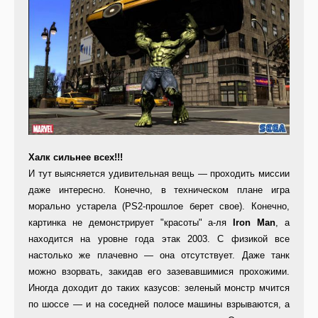
Халк сильнее всех!!!
И тут выясняется удивительная вещь — проходить миссии
даже интересно. Конечно, в техническом плане игра
морально устарела (PS2-прошлое берет свое). Конечно,
картинка не демонстрирует "красоты" а-ля
Iron Man
, а
находится на уровне года этак 2003. С физикой все
настолько же плачевно — она отсутствует. Даже танк
можно взорвать, закидав его зазевавшимися прохожими.
Иногда доходит до таких казусов: зеленый монстр мчится
по шоссе — и на соседней полосе машины взрываются, а