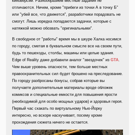
киноверсии. Разнообразием местные задания не
отличаются. Ничем, кроме "прибеги из точки А в точку Б"
или "убей все, что движется", разработчики порадовать не
смогут. Лишь изредка попадаются задачки, которые с
натяжкой можно обозвать "оригинальными".
В свободное от "работы" время мы в шкуре Халка носимся
по городу, сметая в буквальном смысле все на своем пути,
будь то пешеходы, столбы, машины или целые здания.
Edge of Reality даже добавили аналог "звездочек" из
GTA
.
Чем выше уровень опасности, тем больше местных
правоохранительных сил будет брошено на преследование.
По городу разбросаны бонусы, собрав которые вы
получаете дополнительные материалы вроде обложек
комиксов и специальные емкости для повышения ярости
(необходимой для особо мощных ударов) и здоровья героя.
Первый час скакать по виртуальному Нью-Йорку
интересно, но вскоре наскучивает, посему кроме
прохождения сюжета ничего не остается.