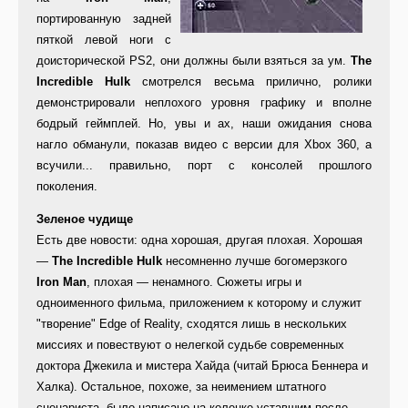
портированную задней
пяткой левой ноги с
доисторической PS2, они должны были взяться за ум.
The
Incredible Hulk
смотрелся весьма прилично, ролики
демонстрировали неплохого уровня графику и вполне
бодрый геймплей. Но, увы и ах, наши ожидания снова
нагло обманули, показав видео с версии для Xbox 360, а
всучили... правильно, порт с консолей прошлого
поколения.
Зеленое чудище
Есть две новости: одна хорошая, другая плохая. Хорошая
—
The Incredible Hulk
несомненно лучше богомерзкого
Iron Man
, плохая — ненамного. Сюжеты игры и
одноименного фильма, приложением к которому и служит
"творение" Edge of Reality, сходятся лишь в нескольких
миссиях и повествуют о нелегкой судьбе современных
доктора Джекила и мистера Хайда (читай Брюса Беннера и
Халка). Остальное, похоже, за неимением штатного
сценариста, было написано на коленке уставшим после