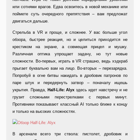
или сотнями врагов. Едва освоитесь в новой механике или
поймете суть очередного препятствия – вам предложат
двигаться дальше.
Стрельба в VR и проще, и сложнее. У вас больше угол
обзора, быстрее реакция, но и целиться приходится не
крестиком на экране, а совмещая прицел и мушку.
Различная оптика упрощает задачу, но тут новые
сложности. Во-первых, играть в VR страшно, ведь хэдкраб
прыгает буквально вам на лицо. Во-вторых – перезарядка.
Попробуй в огне битвы накидать в дробовик патронов по
паре штук и передернуть затвор – поначалу ищешь
укрытия. Правда,
Half-Life: Alyx
здесь идет навстречу и не
грузит сложными перестрелками с первых минут.
Противники показывают классный AI только ближе к концу
и только на высоких сложностях.
В арсенале всего три ствола: пистолет, дробовик и