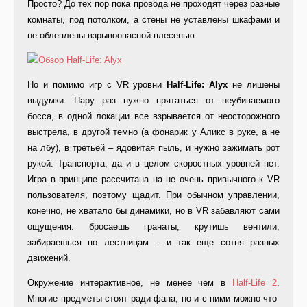
Просто? До тех пор пока провода не проходят через разные
комнаты, под потолком, а стены не уставлены шкафами и
не облеплены взрывоопасной плесенью.
Но и помимо игр с VR уровни
Half-Life: Alyx
не лишены
выдумки. Пару раз нужно прятаться от неубиваемого
босса, в одной локации все взрывается от неосторожного
выстрела, в другой темно (а фонарик у Аликс в руке, а не
на лбу), в третьей – ядовитая пыль, и нужно зажимать рот
рукой. Транспорта, да и в целом скоростных уровней нет.
Игра в принципе рассчитана на не очень привычного к VR
пользователя, поэтому щадит. При обычном управлении,
конечно, не хватало бы динамики, но в VR забавляют сами
ощущения: бросаешь гранаты, крутишь вентили,
забираешься по лестницам – и так еще сотня разных
движений.
Окружение интерактивное, не менее чем в
Half-Life 2
.
Многие предметы стоят ради фана, но и с ними можно что-