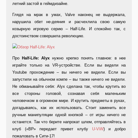
летний застой в геймдизайне.
Глядя на мрак в умах, Valve наконец не выдержала,
нарушила обет не-деяния и расчехлила свою самую
козырную игровую серию – Half-Life. И спокойно так, с
достоинством совершила революцию.
Про
Half-Life: Alyx
нужно крепко понять главное: в нее
играйте только на VR-устройстве. Если вы видели на
Youtube прохождение – вы ничего не видели. Если вы
запустили на обычном компе – вы также ничего не видели.
Не обманывайте себя: Alyx сделана так, чтобы крутить во
все стороны головой, сознавая себя маленьким
человечком в огромном мире. И крутить предметы в руках,
догадываясь, как их использовать. Стоит заменить все
ручные манипуляции одной кнопкой – от игры ничего не
останется. Так что берите напрокат шлем, отправляйтесь в
клуб («ВР» передает привет клубу
U-ViW
) и добро
пожаловать в Сити-17!