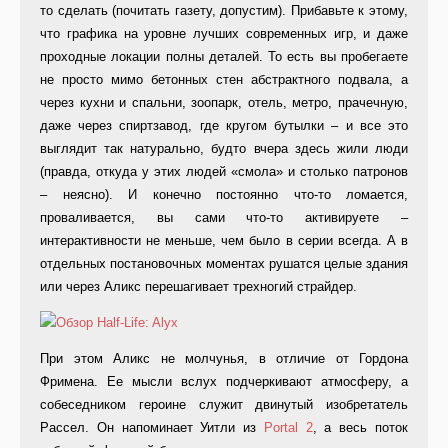
то сделать (почитать газету, допустим). Прибавьте к этому,
что графика на уровне лучших современных игр, и даже
проходные локации полны деталей. То есть вы пробегаете
не просто мимо бетонных стен абстрактного подвала, а
через кухни и спальни, зоопарк, отель, метро, прачечную,
даже через спиртзавод, где кругом бутылки – и все это
выглядит так натурально, будто вчера здесь жили люди
(правда, откуда у этих людей «смола» и столько патронов
– неясно). И конечно постоянно что-то ломается,
проваливается, вы сами что-то активируете –
интерактивности не меньше, чем было в серии всегда. А в
отдельных постановочных моментах рушатся целые здания
или через Аликс перешагивает трехногий страйдер.
При этом Аликс не молчунья, в отличие от Гордона
Фримена. Ее мысли вслух подчеркивают атмосферу, а
собеседником героине служит двинутый изобретатель
Рассел. Он напоминает Уитли из
Portal 2
, а весь поток