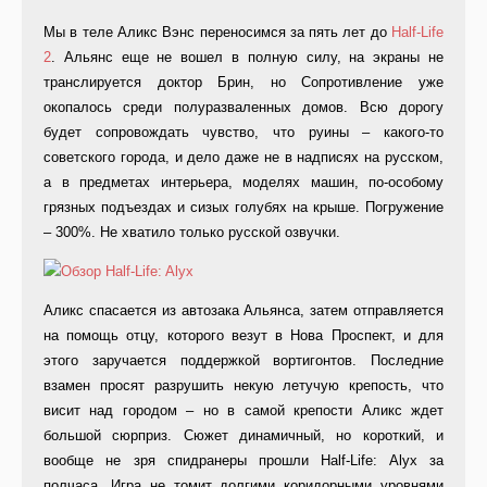
Мы в теле Аликс Вэнс переносимся за пять лет до
Half-Life
2
. Альянс еще не вошел в полную силу, на экраны не
транслируется доктор Брин, но Сопротивление уже
окопалось среди полуразваленных домов. Всю дорогу
будет сопровождать чувство, что руины – какого-то
советского города, и дело даже не в надписях на русском,
а в предметах интерьера, моделях машин, по-особому
грязных подъездах и сизых голубях на крыше. Погружение
– 300%. Не хватило только русской озвучки.
Аликс спасается из автозака Альянса, затем отправляется
на помощь отцу, которого везут в Нова Проспект, и для
этого заручается поддержкой вортигонтов. Последние
взамен просят разрушить некую летучую крепость, что
висит над городом – но в самой крепости Аликс ждет
большой сюрприз. Сюжет динамичный, но короткий, и
вообще не зря спидранеры прошли Half-Life: Alyx за
полчаса. Игра не томит долгими коридорными уровнями