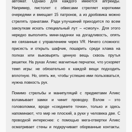
автомат. Однако для каждого имеются апгрейды.
Например, пистолет с обвесами стреляет короткими
очередями и вмещает 15 патронов, а из дробовика можно
стрелять гранатами. Ради улучшений приходится по всем
закоулкам искать специальный лут – «смолу». Для этого
нередко выполнять мини-задачки на догадливость, опять
же связанные с управлением через VR. Ничего сложного:
присесть и открыть шафчик, пошарить среди хлама на
полках или выковырять ценную вещь сквозь прутья
решетки. На руках Аликс магнитные перчатки, что ускоряет
темп игры: не обязательно к каждой вещи подходить
вплотную. Но, опять же, чтобы успешно ими пользоваться,
нужна ловкость рук.
Помимо стрельбы и манипуляций с предметами Аликс
взламывает замки и чинит проводку. Взлом – это
головоломки, вроде «соедините точки», только и здесь
напоминают, что мир не плоский, а руки у человека две. С
проводкой интереснее: с помощью мега-отвертки Аликс
осматривает стены и подкручивает оборванные контакты.