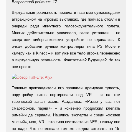
Возрастной рейтинг: 17+.
Виртуальная реальность пришла в наш мир сумасшедшим
аттракционом на игровых выставках, где полчаса стояли в
очереди ради минутного головокружительного полета.
Многих действительно укачивало, глаза уставали – но
создатели киберпанковских устройств не сдавались. К
очкам добавили ручные контроллеры типа PS Movie и
камеру как в Kinect – и вот уже все тело игрока перенесено
в виртуальную реальность. Фантастика? Будущее? Не так
все просто.
Топовые производители игр проявили дремучую тупость,
пару-тройку хитов портировали под VR – и на том
творческий запал иссяк. Раздалось: «Разве у вас нет
смартфонов, парни?» – и конвейер продолжил клепать
римейки да сериалы. Нашлись эксперты и среди «хозяев
мнений», мол, VR – это типа пистолета из NES, никому оно
не надо. Что не мешало тем же людям сетовать на 15-