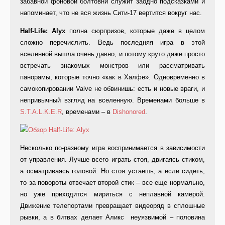
забавной фоновой болтовни служит заодно подсказками и
напоминает, что не вся жизнь Сити-17 вертится вокруг нас.
Half-Life: Alyx
полна сюрпризов, которые даже в целом
сложно перечислить. Ведь последняя игра в этой
вселенной вышла очень давно, и потому круто даже просто
встречать знакомых монстров или рассматривать
панорамы, которые точно «как в Халфе». Одновременно в
самокопировании Valve не обвинишь: есть и новые враги, и
непривычный взгляд на вселенную. Временами больше в
S.T.A.L.K.E.R
, временами – в
Dishonored
.
Несколько по-разному игра воспринимается в зависимости
от управления. Лучше всего играть стоя, двигаясь стиком,
а осматриваясь головой. Но стоя устаешь, а если сидеть,
то за повороты отвечает второй стик – все еще нормально,
но уже приходится мириться с неплавной камерой.
Движение телепортами превращает видеоряд в сплошные
рывки, а в битвах делает Аликс неуязвимой – половина