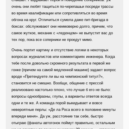
очень они любят тащиться по-черепашьи посреди трассы
во время квалификации или сопротивляться во время
обгона на круг. Отличиться сумела даже пит-бригада в
боксах: обслуживают они неимоверно долго, причем, что
самое жуткое, механик с «леденцом» не выпустит вас до
тех пор, пока все соперники не проедут мимо.
Очень портит картину и отсутствие логики в некоторых
вопросах журналистов или комментариях инженера. Когда
тебе после довольно скромного результата в первой же
гонке (причем на самой медленной машине) задают вопрос
вроде «Претендуете ли вы на чемпионский титул?»,
становится не смешно. Вообще, общение с прессой
реализовано настолько плохо, что лучше б его не было:
вопросы однообразны, глупы, а варианты ответов всегда
одни и те же. А команда порой выкидывает и вовсе
невероятные перлы: «Де ла Роса всего в половине минуты
впереди меня». Да уж, расстояние так себе, быстро
отыграю (фанаты автогонок поймут правильно, остальным