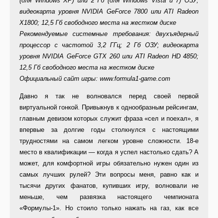
(для Windows XP) или 2 Гб (для Windows Vista и 7) ОЗУ;
видеокарта уровня NVIDIA GeForce 7800 или ATI Radeon
X1800; 12,5 Гб свободного места на жестком диске
Рекомендуемые системные требования: двухъядерный
процессор с частотой 3,2 ГГц; 2 Гб ОЗУ; видеокарта
уровня NVIDIA GeForce GTX 260 или ATI Radeon HD 4850;
12,5 Гб свободного места на жестком диске
Официальный сайт игры: www.formula1-game.com
Давно я так не волновался перед своей первой
виртуальной гонкой. Привыкнув к однообразным рейсингам,
главным девизом которых служит фраза «сел и поехал», я
впервые за долгие годы столкнулся с настоящими
трудностями на самом легком уровне сложности. 18-е
место в квалификации — когда я успел настолько сдать? А
может, для комфортной игры обязательно нужен один из
самых лучших рулей? Эти вопросы меня, равно как и
тысячи других фанатов, купивших игру, волновали не
меньше, чем развязка настоящего чемпионата
«Формулы-1». Но стоило только нажать на газ, как все