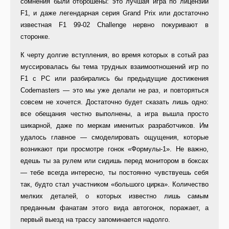
сомнения были отброшены: это лучшая игра по лицензии
F1, и даже легендарная серия Grand Prix или достаточно
известная F1 99-02 Challenge нервно покуривают в
сторонке.
К черту долгие вступления, во время которых в сотый раз
муссировалась бы тема трудных взаимоотношений игр по
F1 с PC или разбирались бы предыдущие достижения
Codemasters — это мы уже делали не раз, и повторяться
совсем не хочется. Достаточно будет сказать лишь одно:
все обещания честно выполнены, а игра вышла просто
шикарной, даже по меркам именитых разработчиков. Им
удалось главное — смоделировать ощущения, которые
возникают при просмотре гонок «Формулы-1». Не важно,
едешь ты за рулем или сидишь перед монитором в боксах
— тебе всегда интересно, ты постоянно чувствуешь себя
так, будто стал участником «большого цирка». Количество
мелких деталей, о которых известно лишь самым
преданным фанатам этого вида автогонок, поражает, а
первый выезд на трассу запоминается надолго.