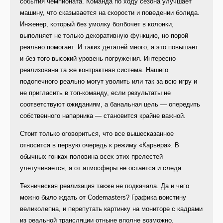
события чемпионата. Команда по ходу сезона улучшает
машину, что сказывается на скорости и поведении болида.
Инженер, который без умолку болбочет в колонки,
выполняет не только декоративную функцию, но порой
реально помогает. И таких деталей много, а это повышает
и без того высокий уровень погружения. Интересно
реализована та же контрактная система. Нашего
подопечного реально могут уволить или так за всю игру и
не пригласить в топ-команду, если результаты не
соответствуют ожиданиям, а банальная цель — опередить
собственного напарника — становится крайне важной.
Стоит только оговориться, что все вышесказанное
относится в первую очередь к режиму «Карьера». В
обычных гонках половина всех этих прелестей
улетучивается, а от атмосферы не остается и следа.
Техническая реализация также не подкачала. Да и чего
можно было ждать от Codemasters? Графика воистину
великолепна, и перепутать картинку на мониторе с кадрами
из реальной трансляции отныне вполне возможно.