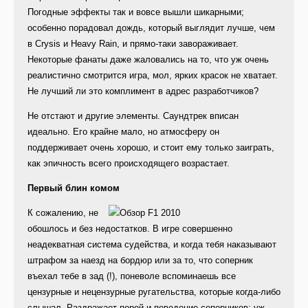
Погодные эффекты так и вовсе вышли шикарными;
особенно порадовал дождь, который выглядит лучше, чем
в Crysis и Heavy Rain, и прямо-таки завораживает.
Некоторые фанаты даже жаловались на то, что уж очень
реалистично смотрится игра, мол, ярких красок не хватает.
Не лучший ли это комплимент в адрес разработчиков?
Не отстают и другие элементы. Саундтрек вписан
идеально. Его крайне мало, но атмосферу он
поддерживает очень хорошо, и стоит ему только заиграть,
как эпичность всего происходящего возрастает.
Первый блин комом
К сожалению, не
обошлось и без недостатков. В игре совершенно
неадекватная система судейства, и когда тебя наказывают
штрафом за наезд на бордюр или за то, что соперник
въехал тебе в зад (!), поневоле вспоминаешь все
цензурные и нецензурные ругательства, которые когда-либо
слышал. Раздражает порой и поведение соперников: уж