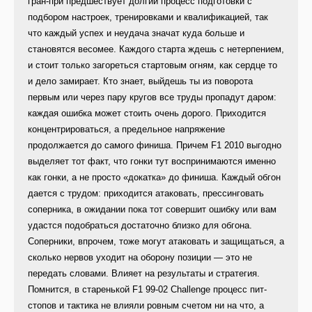
гран-при предшествует долгий процесс подготовки с
подбором настроек, тренировками и квалификацией, так
что каждый успех и неудача значат куда больше и
становятся весомее. Каждого старта ждешь с нетерпением,
и стоит только загореться стартовым огням, как сердце то
и дело замирает. Кто знает, выйдешь ты из поворота
первым или через пару кругов все труды пропадут даром:
каждая ошибка может стоить очень дорого. Приходится
концентрироваться, а предельное напряжение
продолжается до самого финиша. Причем F1 2010 выгодно
выделяет тот факт, что гонки тут воспринимаются именно
как гонки, а не просто «докатка» до финиша. Каждый обгон
дается с трудом: приходится атаковать, прессинговать
соперника, в ожидании пока тот совершит ошибку или вам
удастся подобраться достаточно близко для обгона.
Соперники, впрочем, тоже могут атаковать и защищаться, а
сколько нервов уходит на оборону позиции — это не
передать словами. Влияет на результаты и стратегия.
Помнится, в старенькой F1 99-02 Сhallenge процесс пит-
стопов и тактика не влияли ровным счетом ни на что, а