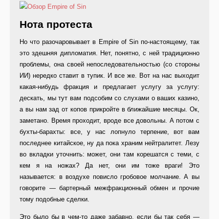
Нота протеста
Но что разочаровывает в Empire of Sin по-настоящему, так
это здешняя дипломатия. Нет, понятно, с ней традиционно
проблемы, она своей непоследовательностью (со стороны
ИИ) нередко ставит в тупик. И все же. Вот на нас выходит
какая-нибудь фракция и предлагает услугу за услугу:
дескать, мы тут вам подсобим со слухами о ваших казино,
а вы нам зад от копов прикройте в ближайшие месяцы. Ок,
заметано. Время проходит, вроде все довольны. А потом с
бухты-барахты: все, у нас лопнуло терпение, вот вам
последнее китайское, ну да пока храним нейтралитет. Лезу
во вкладки уточнить: может, они там корешатся с теми, с
кем я на ножах? Да нет, они им тоже враги! Это
называется: в воздухе повисло гробовое молчание. А вы
говорите — бартерный межфракционный обмен и прочие
тому подобные сделки.
Это было бы в чем-то даже забавно, если бы так себя —