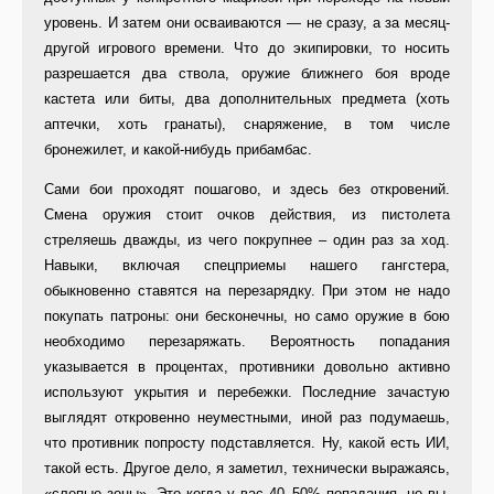
уровень. И затем они осваиваются — не сразу, а за месяц-
другой игрового времени. Что до экипировки, то носить
разрешается два ствола, оружие ближнего боя вроде
кастета или биты, два дополнительных предмета (хоть
аптечки, хоть гранаты), снаряжение, в том числе
бронежилет, и какой-нибудь прибамбас.
Сами бои проходят пошагово, и здесь без откровений.
Смена оружия стоит очков действия, из пистолета
стреляешь дважды, из чего покрупнее – один раз за ход.
Навыки, включая спецприемы нашего гангстера,
обыкновенно ставятся на перезарядку. При этом не надо
покупать патроны: они бесконечны, но само оружие в бою
необходимо перезаряжать. Вероятность попадания
указывается в процентах, противники довольно активно
используют укрытия и перебежки. Последние зачастую
выглядят откровенно неуместными, иной раз подумаешь,
что противник попросту подставляется. Ну, какой есть ИИ,
такой есть. Другое дело, я заметил, технически выражаясь,
«слепые зоны». Это когда у вас 40–50% попадания, но вы,