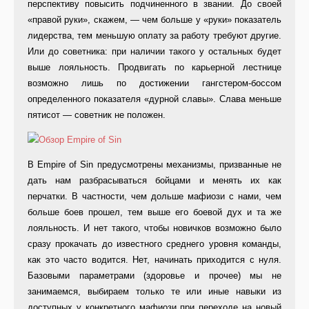
перспективу повысить подчиненного в звании. До своей
«правой руки», скажем, — чем больше у «руки» показатель
лидерства, тем меньшую оплату за работу требуют другие.
Или до советника: при наличии такого у остальных будет
выше лояльность. Продвигать по карьерной лестнице
возможно лишь по достижении гангстером-боссом
определенного показателя «дурной славы». Слава меньше
пятисот — советник не положен.
В Empire of Sin предусмотрены механизмы, призванные не
дать нам разбрасываться бойцами и менять их как
перчатки. В частности, чем дольше мафиози с нами, чем
больше боев прошел, тем выше его боевой дух и та же
лояльность. И нет такого, чтобы новичков возможно было
сразу прокачать до известного среднего уровня команды,
как это часто водится. Нет, начинать приходится с нуля.
Базовыми параметрами (здоровье и прочее) мы не
занимаемся, выбираем только те или иные навыки из
доступных у конкретного мафиози при переходе на новый