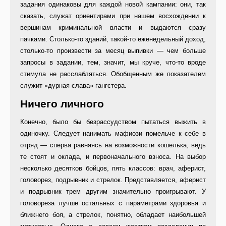
задания одинаковы для каждой новой кампании: они, так
сказать, служат ориентирами при нашем восхождении к
вершинам криминальной власти и выдаются сразу
пачками. Столько-то зданий, такой-то еженедельный доход,
столько-то произвести за месяц выпивки — чем больше
запросы в задании, тем, значит, мы круче, что-то вроде
стимула не расслабляться. Обобщенным же показателем
служит «дурная слава» гангстера.
Ничего личного
Конечно, было бы безрассудством пытаться выжить в
одиночку. Следует нанимать мафиози помельче к себе в
отряд — сперва равняясь на возможности кошелька, ведь
те стоят и оклада, и первоначального взноса. На выбор
несколько десятков бойцов, пять классов: врач, аферист,
головорез, подрывник и стрелок. Представляется, аферист
и подрывник трем другим значительно проигрывают. У
головореза лучше остальных с параметрами здоровья и
ближнего боя, а стрелок, понятно, обладает наибольшей