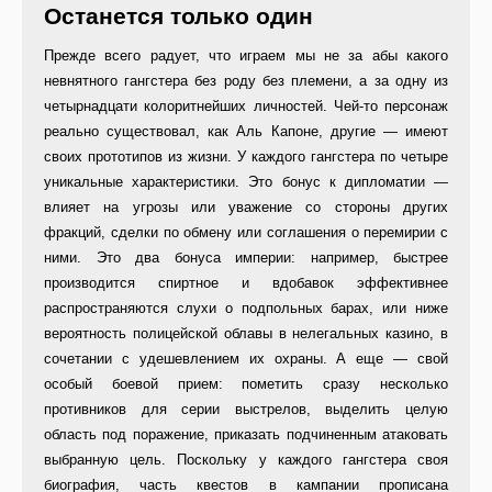
Останется только один
Прежде всего радует, что играем мы не за абы какого
невнятного гангстера без роду без племени, а за одну из
четырнадцати колоритнейших личностей. Чей-то персонаж
реально существовал, как Аль Капоне, другие — имеют
своих прототипов из жизни. У каждого гангстера по четыре
уникальные характеристики. Это бонус к дипломатии —
влияет на угрозы или уважение со стороны других
фракций, сделки по обмену или соглашения о перемирии с
ними. Это два бонуса империи: например, быстрее
производится спиртное и вдобавок эффективнее
распространяются слухи о подпольных барах, или ниже
вероятность полицейской облавы в нелегальных казино, в
сочетании с удешевлением их охраны. А еще — свой
особый боевой прием: пометить сразу несколько
противников для серии выстрелов, выделить целую
область под поражение, приказать подчиненным атаковать
выбранную цель. Поскольку у каждого гангстера своя
биография, часть квестов в кампании прописана