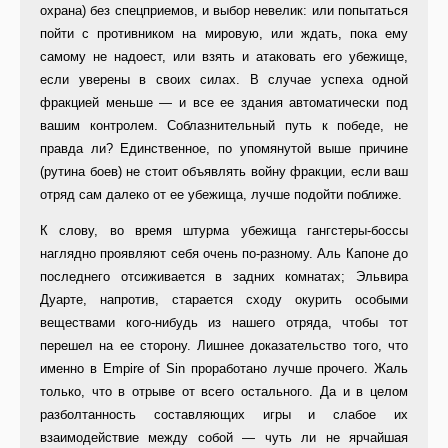
охрана) без спецприемов, и выбор невелик: или попытаться
пойти с противником на мировую, или ждать, пока ему
самому не надоест, или взять и атаковать его убежище,
если уверены в своих силах. В случае успеха одной
фракцией меньше — и все ее здания автоматически под
вашим контролем. Соблазнительный путь к победе, не
правда ли? Единственное, по упомянутой выше причине
(рутина боев) не стоит объявлять войну фракции, если ваш
отряд сам далеко от ее убежища, лучше подойти поближе.
К слову, во время штурма убежища гангстеры-боссы
наглядно проявляют себя очень по-разному. Аль Капоне до
последнего отсиживается в задних комнатах; Эльвира
Дуарте, напротив, старается сходу окурить особыми
веществами кого-нибудь из нашего отряда, чтобы тот
перешел на ее сторону. Лишнее доказательство того, что
именно в Empire of Sin проработано лучше прочего. Жаль
только, что в отрыве от всего остального. Да и в целом
разболтанность составляющих игры и слабое их
взаимодействие между собой — чуть ли не ярчайшая