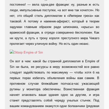
постоянно! — вела одна-две фракции: ну, разные ж есть
люди, импульсивные поступки, «а вот мне так хочется». Но
нет, это общий стиль дипломатии в «Империи греха» как
таковой. А потому и наемник-аферист, который в теории
задуман главным образом ради шпионажа, «крысы» во
вражеской фракции, в отряде совершенно бесполезен. Как
ни крути, а путь к трону короля преступного мира Чикаго
пролегает через уличную войну. Но есть один нюанс.
Он вот в чем: какой бы странной дипломатия в Empire of
Sin ни была, ее ресурсы в меру возможностей все равно
следует задействовать по максимуму — чтобы хотя б на
первых порах избегать объявления войны вам самим. В
противном случае ближайшие полчаса-час ужасающей
рутины у монитора обеспечены. Воинственная фракция
начнет атаковать ваши здания одно за другим, и игра
станет представлять собой череду унылых стычек. Под
вашим командованием окажутся одни болванчики (рядовая