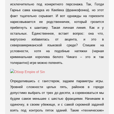
исключительно под конкретного персонажа. Так, Голди
Гарнье сама канадка из Квебека (франкофонка), но этот
факт тщательно скрывает. И вот однажды на горизонте
нарисовывается ее родственничек, который грозится
прибегнуть к шантажу. Такая личная линия. Как и у
остальных. Единственное, встает вопрос: она что,
виртуозно избавилась от акцента, и это в
североамериканской языковой среде? Спишем на
условности, хотя на подобные натяжки (черная
криминальная королева белого Чикаго – это ж так
толерантно) игре можно попенять.
Определившись с гангстером, задаем параметры игры.
Уровней сложности целых пять, районов в городе
допустимо выбрать от трех до десяти, а соревноваться мы
будем самое меньшее с шестью фракциями. Начинаем в
одиночку, в своем убежище, и с самой скромной задачей
взять под контроль пяток зданий. Такие «технические»