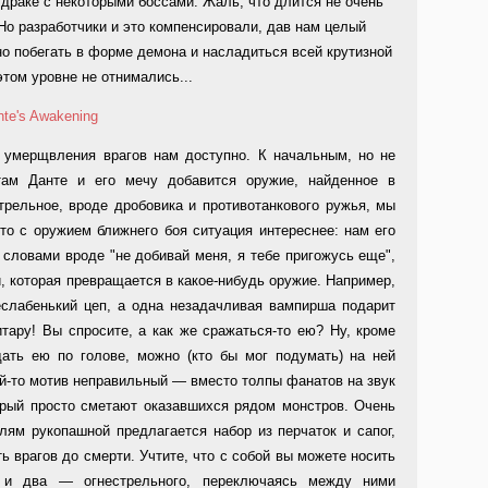
 драке с некоторыми боссами. Жаль, что длится не очень
Но разработчики и это компенсировали, дав нам целый
но побегать в форме демона и насладиться всей крутизной
том уровне не отнимались...
а умерщвления врагов нам доступно. К начальным, но не
там Данте и его мечу добавится оружие, найденное в
трельное, вроде дробовика и противотанкового ружья, мы
то с оружием ближнего боя ситуация интереснее: нам его
словами вроде "не добивай меня, я тебе пригожусь еще",
, которая превращается в какое-нибудь оружие. Например,
еслабенький цеп, а одна незадачливая вампирша подарит
итару! Вы спросите, а как же сражаться-то ею? Ну, кроме
 дать ею по голове, можно (кто бы мог подумать) на ней
кой-то мотив неправильный — вместо толпы фанатов на звук
орый просто сметают оказавшихся рядом монстров. Очень
лям рукопашной предлагается набор из перчаток и сапог,
ь врагов до смерти. Учтите, что с собой вы можете носить
 и два — огнестрельного, переключаясь между ними