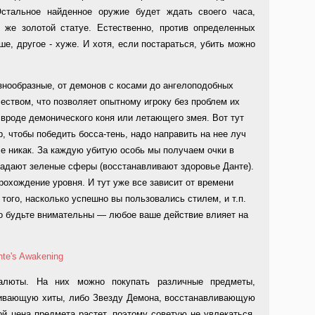
Остальное найденное оружие будет ждать своего часа,
 же золотой статуе. Естественно, против определенных
е, другое - хуже. И хотя, если постараться, убить можно
знообразные, от демонов с косами до ангелоподобных
чеством, что позволяет опытному игроку без проблем их
 вроде демонического коня или летающего змея. Вот тут
, чтобы победить босса-тень, надо направить на нее луч
че никак. За каждую убитую особь мы получаем очки в
падают зеленые сферы (восстанавливают здоровье Данте).
рохождение уровня. И тут уже все зависит от времени
того, насколько успешно вы пользовались стилем, и т.п.
то будьте внимательны — любое ваше действие влияет на
алюты. На них можно покупать различные предметы,
ливающую хиты, либо Звезду Демона, восстанавливающую
й цена предмета растет, поэтому советую не увлекаться,