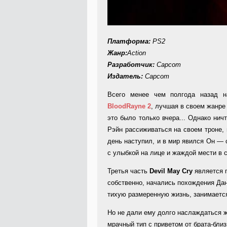
Платформа:
PS2
Жанр:
Action
Разработчик:
Capcom
Издатель:
Capcom
Всего менее чем полгода назад н
BloodRayne 2
, лучшая в своем жанре 
это было только вчера... Однако нич
Рэйн рассиживаться на своем троне, 
день наступил, и в мир явился Он — 
с улыбкой на лице и жаждой мести в с
Третья часть
Devil May Cry
является п
собственно, начались похождения Дан
тихую размеренную жизнь, занимается 
Но не дали ему долго наслаждаться ж
мрачный тип с приветом от брата-близ