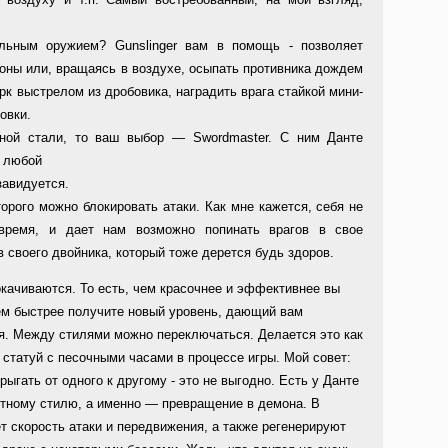
ельным оружием? Gunslinger вам в помощь - позволяет
роны или, вращаясь в воздухе, осыпать противника дождем
рк выстрелом из дробовика, наградить врага стайкой мини-
овки.
ной стали, то ваш выбор — Swordmaster. С ним Данте
о любой
авидуется.
орого можно блокировать атаки. Как мне кажется, себя не
т время, и дает нам возможно попинать врагов в свое
 своего двойника, который тоже дерется будь здоров.
окачиваются. То есть, чем красочнее и эффективнее вы
ем быстрее получите новый уровень, дающий вам
я. Между стилями можно переключаться. Делается это как
 статуй с песочными часами в процессе игры. Мой совет:
рыгать от одного к другому - это не выгодно. Есть у Данте
етному стилю, а именно — превращение в демона. В
т скорость атаки и передвижения, а также регенерируют