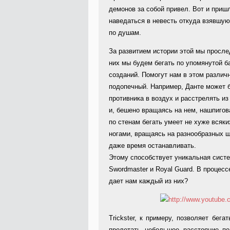
демонов за собой привел. Вот и приш
наведаться в невесть откуда взявшую
по душам.
За развитием истории этой мы просл
них мы будем бегать по упомянутой б
созданий. Помогут нам в этом различ
подопечный. Например, Данте может 
противника в воздух и расстрелять и
и, бешено вращаясь на нем, нашпигова
по стенам бегать умеет не хуже всяк
ногами, вращаясь на разнообразных ш
даже время останавливать.
Этому способствует уникальная система
Swordmaster и Royal Guard. В процессе
дает нам каждый из них?
Trickster, к примеру, позволяет бег
пролетать небольшое расстояние по