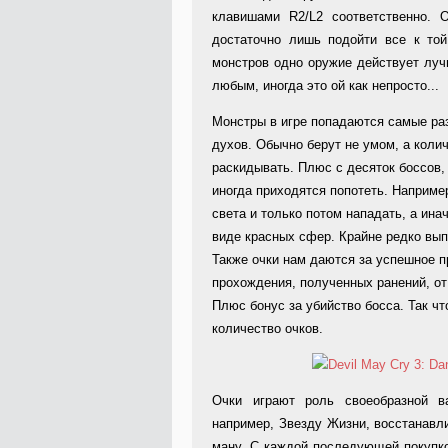
клавишами R2/L2 соответственно. 
достаточно лишь подойти все к той
монстров одно оружие действует лучш
любым, иногда это ой как непросто...
Монстры в игре попадаются самые ра
духов. Обычно берут не умом, а коли
раскидывать. Плюс с десяток боссов,
иногда приходятся попотеть. Например
света и только потом нападать, а ина
виде красных сфер. Крайне редко вы
Также очки нам даются за успешное п
прохождения, полученных ранений, от 
Плюс бонус за убийство босса. Так ч
количество очков.
Очки играют роль своеобразной в
например, Звезду Жизни, восстанав
ману. С каждой последующей покупко