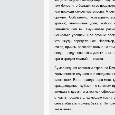
тем более, что большинство предмето
или проходя секретные миссии. А очк
оружия. Собственно, усовершенство
уровня), увеличивая урон, разброс
ближнего боя вы выучиваете разн
несколько уровней. Все оружие прок
что-нибудь определенное. Например
очков, причем работает только на то
вещь - воздушная атака для гитары: 
врага градом молний — сказка.
Сумасшедшая беготня и стрельба
Dev
большинстве случаев они сводится к 
сложности. Есть, правда, пара мест, 
вращающимися кубами, по которым пр
комната с двумя гигантскими сферами 
открыть проход в следующую комнату.
снова убивать и снова бежать. Но пов
затягивает...