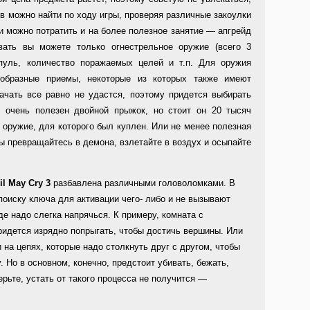
в можно найти по ходу игры, проверяя различные закоулки
и можно потратить и на более полезное занятие — апгрейд
вать вы можете только огнестрельное оружие (всего 3
 пуль, количество поражаемых целей и т.п. Для оружия
ообразные приемы, некоторые из которых также имеют
ачать все равно не удастся, поэтому придется выбирать
, очень полезен двойной прыжок, но стоит он 20 тысяч
м оружие, для которого был куплен. Или не менее полезная
вы превращайтесь в демона, взлетайте в воздух и осыпайте
il May Cry 3
разбавлена различными головоломками. В
поиску ключа для активации чего- либо и не вызывают
где надо слегка напрячься. К примеру, комната с
идется изрядно попрыгать, чтобы достичь вершины. Или
на цепях, которые надо столкнуть друг с другом, чтобы
 Но в основном, конечно, предстоит убивать, бежать,
ерьте, устать от такого процесса не получится —