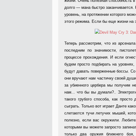
жизни. Очень полезная способность в
долго — мана быстро заканчивается. 
уровень, на протяжении которого мож
этого режима. Если бы еще жизни на э
Теперь рассмотрим, что из арсенал
последним по значимости, пистоле
процессе прохождения. И если огнес
будем просто подбирать на уровнях, 
будут давать поверженные боссы. Со 
они вручают нам частичку своей души
за убиенного цербера мы получим н
нам... что бы вы думали?.. Электрог
такого грубого способа, как просто
сыграть. Только вот играет Данте ка
слетаются тучи летучих мышей, кот
полезно, если вас окружили. Любите
которыми вы можете запросто запинат
только два оружия ближнего боя,