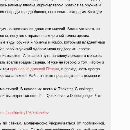
лось нашему вполне мирному герою браться за оружие и
ся посреди города башню, поговорить с дорогим братцем
едим на протяжении двадцати миссий. Большую часть из
ашне, попутно отправляя в мир иной толпы адских
ные виды оружия и приемы и комбо, которыми владеет наш
без особых усилий ударом меча подбросить своего
з пистолетов. Или запрыгнуть на спину лежащего монстра
ть врагов градом свинца. Я уже не говорю о том, что он и
их там
принцев из далекой Персии
, и раскидывать врагов
естах аля мисс Рэйн, а также превращаться в демона и
 стилей. В начале их всего 4: Trickster, Gunslinger,
 игры откроется еще 2 — Quicksilver и Doppelganger. Что
ать по стенам, молниеносно уворачиваться от противников,
 воздуху и т.п. Самый востребованный, на мой взгляд,