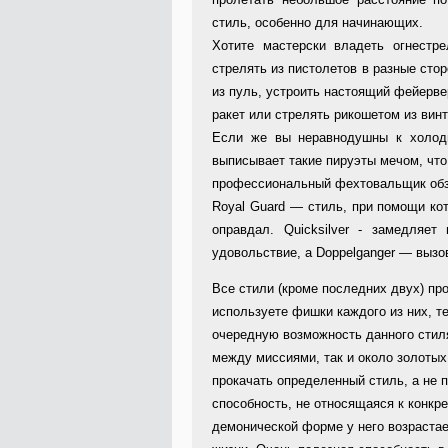
стиль, особенно для начинающих.
Хотите мастерски владеть огнестр
стрелять из пистолетов в разные сто
из пуль, устроить настоящий фейерве
ракет или стрелять рикошетом из винт
Если же вы неравнодушны к холод
выписывает такие пируэты мечом, чт
профессиональный фехтовальщик обз
Royal Guard — стиль, при помощи кот
оправдал. Quicksilver - замедляе
удовольствие, а Doppelganger — вызов
Все стили (кроме последних двух) пр
используете фишки каждого из них, т
очередную возможность данного стил
между миссиями, так и около золотых
прокачать определенный стиль, а не п
способность, не относящаяся к конкр
демонической форме у него возрастае