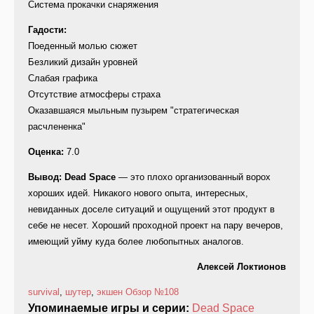
Система прокачки снаряжения
Гадости:
Поеденный молью сюжет
Безликий дизайн уровней
Слабая графика
Отсутствие атмосферы страха
Оказавшаяся мыльным пузырем "стратегическая
расчлененка"
Оценка:
7.0
Вывод: Dead Space
— это плохо организованный ворох
хороших идей. Никакого нового опыта, интересных,
невиданных доселе ситуаций и ощущений этот продукт в
себе не несет. Хороший проходной проект на пару вечеров,
имеющий уйму куда более любопытных аналогов.
Алексей Локтионов
survival
,
шутер
,
экшен
Обзор
№108
Упоминаемые игры и серии:
Dead Space