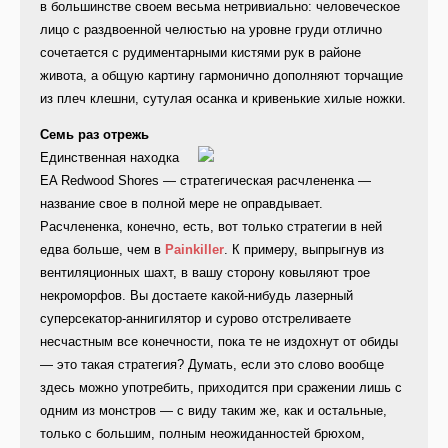
в большинстве своем весьма нетривиально: человеческое
лицо с раздвоенной челюстью на уровне груди отлично
сочетается с рудиментарными кистями рук в районе
живота, а общую картину гармонично дополняют торчащие
из плеч клешни, сутулая осанка и кривенькие хилые ножки.
Семь раз отрежь
Единственная находка
EA Redwood Shores — стратегическая расчлененка —
название свое в полной мере не оправдывает.
Расчлененка, конечно, есть, вот только стратегии в ней
едва больше, чем в
Painkiller
. К примеру, выпрыгнув из
вентиляционных шахт, в вашу сторону ковыляют трое
некроморфов. Вы достаете какой-нибудь лазерный
суперсекатор-аннигилятор и сурово отстреливаете
несчастным все конечности, пока те не издохнут от обиды
— это такая стратегия? Думать, если это слово вообще
здесь можно употребить, приходится при сражении лишь с
одним из монстров — с виду таким же, как и остальные,
только с большим, полным неожиданностей брюхом,