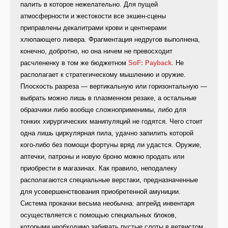
палить в которое нежелательно. Для пущей
атмосферности и жестокости все экшен-сцены
приправлены декалитрами крови и центнерами
хлюпающего ливера. Фрагментация недругов выполнена,
конечно, добротно, но она ничем не превосходит
расчлененку в том же бюджетном
SoF: Payback
. Не
располагает к стратегическому мышлению и оружие.
Плоскость разреза — вертикальную или горизонтальную —
выбрать можно лишь в плазменном резаке, а остальные
образчики либо вообще сложноприменимы, либо для
тонких хирургических манипуляций не годятся. Чего стоит
одна лишь циркулярная пила, удачно запилить которой
кого-либо без помощи фортуны вряд ли удастся. Оружие,
аптечки, патроны и новую броню можно продать или
приобрести в магазинах. Как правило, неподалеку
располагаются специальные верстаки, предназначенные
для усовершенствования приобретенной амуниции.
Система прокачки весьма необычна: апгрейд инвентаря
осуществляется с помощью специальных блоков,
которыми необходимо забивать пустые слоты в ветвистом