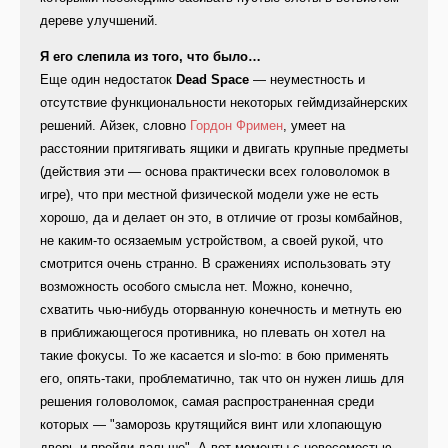
дереве улучшений.
Я его слепила из того, что было…
Еще один недостаток
Dead Space
— неуместность и
отсутствие функциональности некоторых геймдизайнерских
решений. Айзек, словно
Гордон Фримен
, умеет на
расстоянии притягивать ящики и двигать крупные предметы
(действия эти — основа практически всех головоломок в
игре), что при местной физической модели уже не есть
хорошо, да и делает он это, в отличие от грозы комбайнов,
не каким-то осязаемым устройством, а своей рукой, что
смотрится очень странно. В сражениях использовать эту
возможность особого смысла нет. Можно, конечно,
схватить чью-нибудь оторванную конечность и метнуть ею
в приближающегося противника, но плевать он хотел на
такие фокусы. То же касается и slo-mo: в бою применять
его, опять-таки, проблематично, так что он нужен лишь для
решения головоломок, самая распространенная среди
которых — "заморозь крутящийся винт или хлопающую
дверь и пройди дальше". А вот моменты с невесомостью