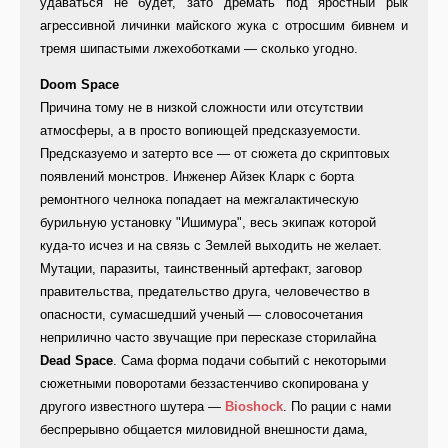
удаваться не будет, зато дремать под яростный рык
агрессивной личинки майского жука с отросшим бивнем и
тремя шипастыми лжехоботками — сколько угодно.
Doom Space
Причина тому не в низкой сложности или отсутствии
атмосферы, а в просто вопиющей предсказуемости.
Предсказуемо и затерто все — от сюжета до скриптовых
появлений монстров. Инженер Айзек Кларк с борта
ремонтного челнока попадает на межгалактическую
бурильную установку "Ишимура", весь экипаж которой
куда-то исчез и на связь с Землей выходить не желает.
Мутации, паразиты, таинственный артефакт, заговор
правительства, предательство друга, человечество в
опасности, сумасшедший ученый — словосочетания
неприлично часто звучащие при пересказе сторилайна
Dead Space
. Сама форма подачи событий с некоторыми
сюжетными поворотами беззастенчиво скопирована у
другого известного шутера —
Bioshock
. По рации с нами
беспрерывно общается миловидной внешности дама,