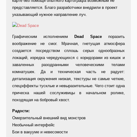
карте без помощи опытного картографа возможным не
представляется. Благо разработчики внедрили в проект
указывающий нужное направление луч.
Графическим исполнением
Dead Space
поразить
воображение не смог. Мрачная, гнетущая атмосфера
создается посредством сплошь серых однообразных
локаций, изредка чередующихся с коридорами из кишок и
заваленных разодранными человеческими телами
комнатушек. Да и техническая часть не радует:
детализация окружения низкая, текстуры не самые четкие,
спецэффекты тусклые и невыразительные. Чего стоит одна
прическа нашей сослуживицы в начальном ролике,
походящая на бобровый хвост.
Радости:
Омерзительный внешний вид монстров
Необычный интерфейс
Бои в вакууме и невесомости