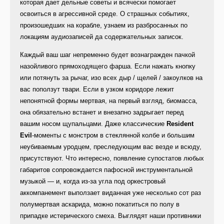
которая дает дельные советы и всячески помогает
освоиться в агрессивной среде. О страшных событиях,
произошедших на корабле, узнаем из разбросанных по
локациям аудиозаписей да содержательных записок.
Каждый ваш шаг непременно будет вознагражден пачкой
назойливого прямоходящего фарша. Если нажать кнопку
или потянуть за рычаг, изо всех дыр / щелей / закоулков на
вас поползут твари. Если в узком коридоре лежит
непонятной формы мертвая, на первый взгляд, биомасса,
она обязательно встанет и внезапно задрыгает перед
вашим носом щупальцами. Даже классические
Resident
Evil
-моменты с монстром в стеклянной колбе и большим
неубиваемым уродцем, преследующим вас везде и всюду,
присутствуют. Что интересно, появление супостатов любых
габаритов сопровождается пафосной инструментальной
музыкой — и, когда из-за угла под оркестровый
аккомпанемент выползает виданная уже несколько сот раз
полумертвая аскарида, можно покатиться по полу в
припадке истерического смеха. Выглядят наши противники