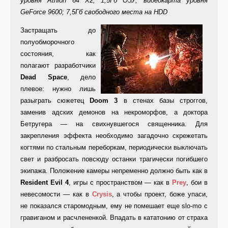
уровня Athlon 64 X2; 1,5Гб ОЗУ; видеокарта уровня
GeForce 9600; 7,5Гб свободного места на HDD
Застращать до
полуобморочного
состояния, как
полагают разработчики
Dead Space
, дело
плевое: нужно лишь
разыграть сюжетец
Doom 3
в стенах базы строггов,
заменив адских демонов на некроморфов, а доктора
Бетругера — на свихнувшегося священника. Для
закрепления эффекта необходимо загадочно скрежетать
когтями по стальным переборкам, периодически выключать
свет и разбросать повсюду останки трагически погибшего
экипажа. Положение камеры непременно должно быть как в
Resident Evil 4
, игры с пространством — как в
Prey
, бои в
невесомости — как в
Crysis
, а чтобы проект, боже упаси,
не показался старомодным, ему не помешает еще slo-mo с
гравиганом и расчлененкой. Впадать в кататонию от страха