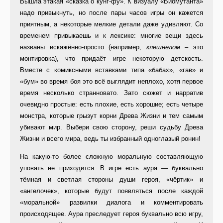
Вышла этакая «сказка о кунг-фу». К визуалу «Биомутанта»
надо привыкнуть, но после пары часов игры он кажется
приятным, а некоторые мелкие детали даже удивляют. Со
временем привыкаешь и к лексике: многие вещи здесь
названы искажённо-просто (например,
клешнелом
– это
монтировка), что придаёт игре некоторую детскость.
Вместе с комиксными вставками типа «бабах», «гав» и
«бум» во время боя это всё выглядит неплохо, хотя первое
время несколько странновато. Зато сюжет и нарратив
очевидно простые: есть плохие, есть хорошие; есть четыре
монстра, которые грызут корни Древа Жизни и тем самым
убивают мир. Выбери свою сторону, реши судьбу Древа
Жизни и всего мира, ведь ты избранный одноглазый ронин!
На какую-то более сложную моральную составляющую
уповать не приходится. В игре есть аура — буквально
тёмная и светлая стороны души героя, «чёртик» и
«ангелочек», которые будут появляться после каждой
«моральной» развилки диалога и комментировать
происходящее. Аура преследует героя буквально всю игру,