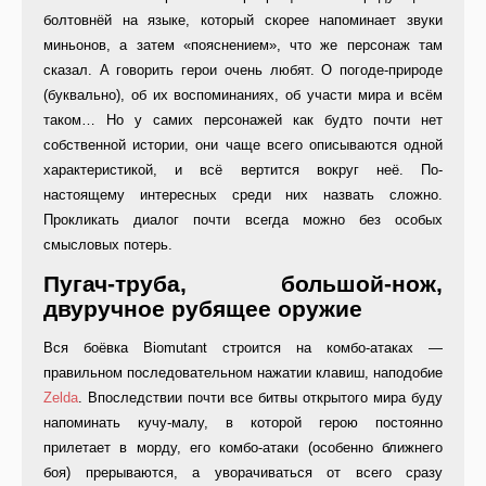
болтовнёй на языке, который скорее напоминает звуки
миньонов, а затем «пояснением», что же персонаж там
сказал. А говорить герои очень любят. О погоде-природе
(буквально), об их воспоминаниях, об участи мира и всём
таком… Но у самих персонажей как будто почти нет
собственной истории, они чаще всего описываются одной
характеристикой, и всё вертится вокруг неё. По-
настоящему интересных среди них назвать сложно.
Прокликать диалог почти всегда можно без особых
смысловых потерь.
Пугач-труба, большой-нож,
двуручное рубящее оружие
Вся боёвка Biomutant строится на комбо-атаках —
правильном последовательном нажатии клавиш, наподобие
Zelda
. Впоследствии почти все битвы открытого мира буду
напоминать кучу-малу, в которой герою постоянно
прилетает в морду, его комбо-атаки (особенно ближнего
боя) прерываются, а уворачиваться от всего сразу