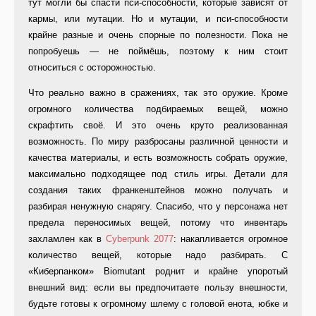
тут могли бы спасти пси-способности, которые зависят от
кармы, или мутации. Но и мутации, и пси-способности
крайне разные и очень спорные по полезности. Пока не
попробуешь — не поймёшь, поэтому к ним стоит
относиться с осторожностью.
Что реально важно в сражениях, так это оружие. Кроме
огромного количества подбираемых вещей, можно
скрафтить своё. И это очень круто реализованная
возможность. По миру разбросаны различной ценности и
качества материалы, и есть возможность собрать оружие,
максимально подходящее под стиль игры. Детали для
создания таких франкенштейнов можно получать и
разбирая ненужную снарягу. Спасибо, что у персонажа нет
предела переносимых вещей, потому что инвентарь
захламлен как в
Cyberpunk 2077
: накапливается огромное
количество вещей, которые надо разбирать. С
«Киберпанком» Biomutant роднит и крайне упоротый
внешний вид: если вы предпочитаете пользу внешности,
будьте готовы к огромному шлему с головой енота, юбке и