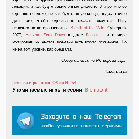
локаций, и как будто зацикленные диалоги. В игре многое
сделано неплохо, но как будто не до конца, недостаточно
для того, чтобы однозначно сказать «круто!». Игру
невозможно не сравнивать с
Breath of the Wild
, Cyberpunk
2077,
Horizon: Zero Dawn
и даже
Fallout
– и в мире
мутировавших енотов всё-таки есть что-то особенное. Но
не на том уровне, как обещали.
Обзор написан по
PC
-версии игры
LizardLiya
ролевая игра
,
экшен
Обзор
№254
Упоминаемые игры и серии:
Biomutant