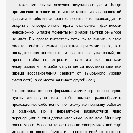
— такая маленькая ложечка визуального дёгтя. Когда
противников становится слишком много, из-за аляповатой
графики и обилия эффектов понять, что происходит, и
выцепить определённого врага становится фактически
невозможно. В такие моменты ни о какой тактики речь уже
не идёт. Вы просто пытаетесь хоть как-то выжить в этом
болоте, бьёте самыми простыми приёмами всех, кто
попадётся под конечность, и скачете, как ужаленный, по
арене, чтобы не отгрести. Если же вас всё-таки
нокаутировали, то жаба отправляется восстанавливаться
(время восстановления зависит от выбранного уровня
сложности), а её место занимает другой боец.
Что же касается платформинга и мини-игр, то они здесь
нужны лишь для того, чтобы немного разнообразить
прохождение. Собственно, по такому же принципу работал
и оригинал. Но в перезапуске разработчики явно
переборщили с этим дополнительным контентом. Мини-игр
очень много. Но если та же гонка на ховербайках всё ещё
играется интересно (пусть и с перспективой от третьего