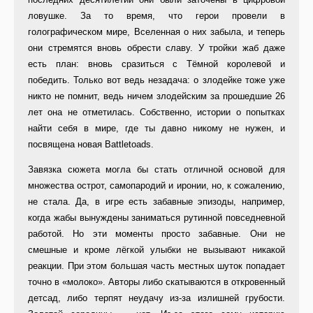
ловушке. За то время, что герои провели в
голографическом мире, Вселенная о них забыла, и теперь
они стремятся вновь обрести славу. У тройки жаб даже
есть план: вновь сразиться с Тёмной королевой и
победить. Только вот ведь незадача: о злодейке тоже уже
никто не помнит, ведь ничем злодейским за прошедшие 26
лет она не отметилась. Собственно, истории о попытках
найти себя в мире, где ты давно никому не нужен, и
посвящена новая Battletoads.
Завязка сюжета могла бы стать отличной основой для
множества острот, самопародий и иронии, но, к сожалению,
не стала. Да, в игре есть забавные эпизоды, например,
когда жабы вынуждены заниматься рутинной повседневной
работой. Но эти моменты просто забавные. Они не
смешные и кроме лёгкой улыбки не вызывают никакой
реакции. При этом большая часть местных шуток попадает
точно в «молоко». Авторы либо скатываются в откровенный
детсад, либо терпят неудачу из-за излишней грубости.