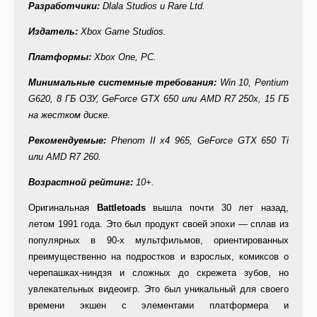
Разработчики
:
Dlala Studios и Rare Ltd.
Издатель
:
Xbox Game Studios.
Платформы
:
Xbox One, PC.
Минимальные системные требования:
Win 10, Pentium
G620, 8 ГБ ОЗУ, GeForce GTX 650 или AMD R7 250x, 15 ГБ
на жестком диске.
Рекомендуемые:
Phenom II x4 965, GeForce GTX 650 Ti
или AMD R7 260.
Возрастной рейтинг:
10+.
Оригинальная
Battletoads
вышла почти 30 лет назад,
летом 1991 года. Это был продукт своей эпохи — сплав из
популярных в 90-х мультфильмов, ориентированных
преимущественно на подростков и взрослых, комиксов о
черепашках-ниндзя и сложных до скрежета зубов, но
увлекательных видеоигр. Это был уникальный для своего
времени экшен с элементами платформера и