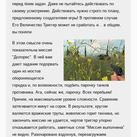
перед боем задач. Даже не пытайтесь действовать по
своему усмотрению. Действовать нужно строго по плану,
предложенному создателями игры! В противном случае
Его Величество Триггер может не сработать и… в общем,
вы поняли.
В этом смысле очень
показательна миссия
"Долорес". В ней вам
дают задание подорвать
один из мостов
обороняющегося
городка и, по возможности, подбить парочку танков
противника. Ага, сейчас же, парочку. Всех перебьем!
Причем, на максимальном уровне сложности. Сражение
затягивается минут на сорок. В результате, кругом
валяются вражеские трупы, живописно горит техника, но
закончить миссию не удается, чертов триггер упорно
отказывается работать, заветных слов "Миссия выполнена"
не видно. Разочаровано вздохнув, перезагружаем