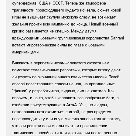
супердержав: США и СССР. Теперь же атмосфера
трагичности происходящего куда-то исчезла, сюжет новой
игры не вышибает скупую мужскую слезу, не возникает
желания пройти всю кампанию до конца. Новый военный
кризис развивается не спешно. Между двумя
враждующими боевыми группировками королевства Sahrani
встают миротворческие силы во главе с бравыми
американцами.
Вникнуть в перипетии незамысловатого сюжета нам
помогают телевизионные репортажи, которые игроку дают
лицезреть по окончании энного количества миссий. Такой
способ повествования совсем не нов, на оригинальные
"фишки" у разработчиков, видимо, сил не хватило. Как,
впрочем, и на то, чтобы исправить разнообразные баги, в
изобилии присутствующие в
ArmA
. Увы, но людям,
пожелавшим познакомиться с игрой, не раз придется
перепроходить ту или иную миссию заново только потому,
что они решили соригинальничать и проявили свои
тактические способности для достижения поставленных