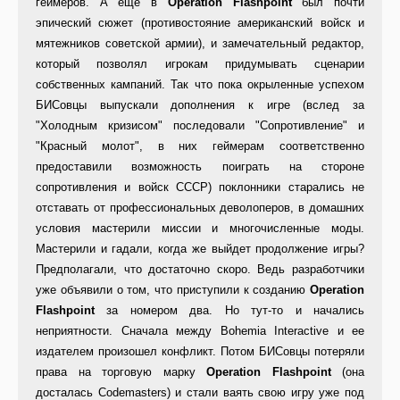
геймеров. А еще в
Operation Flashpoint
был почти
эпический сюжет (противостояние американский войск и
мятежников советской армии), и замечательный редактор,
который позволял игрокам придумывать сценарии
собственных кампаний. Так что пока окрыленные успехом
БИСовцы выпускали дополнения к игре (вслед за
"Холодным кризисом" последовали "Сопротивление" и
"Красный молот", в них геймерам соответственно
предоставили возможность поиграть на стороне
сопротивления и войск СССР) поклонники старались не
отставать от профессиональных деволоперов, в домашних
условия мастерили миссии и многочисленные моды.
Мастерили и гадали, когда же выйдет продолжение игры?
Предполагали, что достаточно скоро. Ведь разработчики
уже объявили о том, что приступили к созданию
Operation
Flashpoint
за номером два. Но тут-то и начались
неприятности. Сначала между Bohemia Interactive и ее
издателем произошел конфликт. Потом БИСовцы потеряли
права на торговую марку
Operation Flashpoint
(она
досталась Codemasters) и стали ваять свою игру уже под