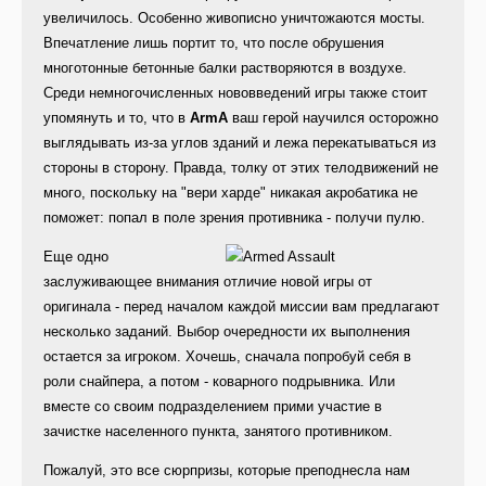
увеличилось. Особенно живописно уничтожаются мосты.
Впечатление лишь портит то, что после обрушения
многотонные бетонные балки растворяются в воздухе.
Среди немногочисленных нововведений игры также стоит
упомянуть и то, что в
ArmA
ваш герой научился осторожно
выглядывать из-за углов зданий и лежа перекатываться из
стороны в сторону. Правда, толку от этих телодвижений не
много, поскольку на "вери харде" никакая акробатика не
поможет: попал в поле зрения противника - получи пулю.
Е
ще одно
заслуживающее внимания отличие новой игры от
оригинала - перед началом каждой миссии вам предлагают
несколько заданий. Выбор очередности их выполнения
остается за игроком. Хочешь, сначала попробуй себя в
роли снайпера, а потом - коварного подрывника. Или
вместе со своим подразделением прими участие в
зачистке населенного пункта, занятого противником.
Пожалуй, это все сюрпризы, которые преподнесла нам