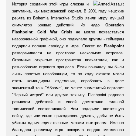
История создания этой игры сложна и
запутанна, как мексиканский сериал. В 2001 году чешские
ребята из Bohemia Interactive Studio явили миру лучший
симулятор боевых действий. Их чудо
Operation
Flashpoint: Cold War Crisis
не могло похвастаться
навороченной графикой, оно подкупало другим - геймерам
подарили полную свободу в игре. Сюжет во
Flashpoint
разворачивался на просторах нескольких островов.
Огромные открытые пространства впечатляли, как и
разнообразие игрового процесса. Если поначалу вы были
лишь простым новобранцем, то по ходу сюжета могли
стать командиром отделения, опробовать в деле
знаменитый танк "Абрамс", не менее знаменитый вертолет
"Черный ястреб" или другую технику. Flashpoint радовал
размахом действий и своей достаточно сильной
тактической составляющей. Нам подарили настоящую
войну, где частенько приходилось думать, дабы не быть
убитым одним единственным метким выстрелом. Именно
благодаря реализму игра покорила сердца миллионов