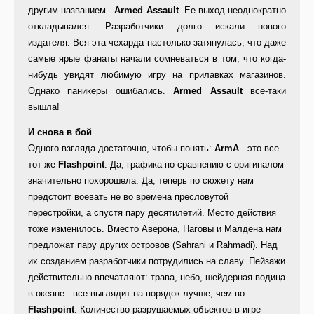
другим названием -
Armed Assault
. Ее выход неоднократно
откладывался. Разработчики долго искали нового
издателя. Вся эта чехарда настолько затянулась, что даже
самые ярые фанаты начали сомневаться в том, что когда-
нибудь увидят любимую игру на прилавках магазинов.
Однако паникеры ошибались.
Armed Assault
все-таки
вышла!
И снова в бой
Одного взгляда достаточно, чтобы понять:
ArmA
- это все
тот же
Flashpoint
. Да, графика по сравнению с оригиналом
значительно похорошела. Да, теперь по сюжету нам
предстоит воевать не во времена пресловутой
перестройки, а спустя пару десятилетий. Место действия
тоже изменилось. Вместо Аверона, Наговы и Малдена нам
предложат пару других островов (Sahrani и Rahmadi). Над
их созданием разработчики потрудились на славу. Пейзажи
действительно впечатляют: трава, небо, шейдерная водица
в океане - все выглядит на порядок лучше, чем во
Flashpoint
. Количество разрушаемых объектов в игре