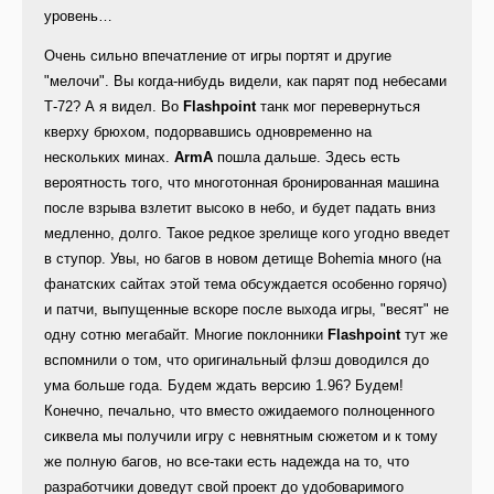
уровень…
Очень сильно впечатление от игры портят и другие
"мелочи". Вы когда-нибудь видели, как парят под небесами
Т-72? А я видел. Во
Flashpoint
танк мог перевернуться
кверху брюхом, подорвавшись одновременно на
нескольких минах.
ArmA
пошла дальше. Здесь есть
вероятность того, что многотонная бронированная машина
после взрыва взлетит высоко в небо, и будет падать вниз
медленно, долго. Такое редкое зрелище кого угодно введет
в ступор. Увы, но багов в новом детище Bohemia много (на
фанатских сайтах этой тема обсуждается особенно горячо)
и патчи, выпущенные вскоре после выхода игры, "весят" не
одну сотню мегабайт. Многие поклонники
Flashpoint
тут же
вспомнили о том, что оригинальный флэш доводился до
ума больше года. Будем ждать версию 1.96? Будем!
Конечно, печально, что вместо ожидаемого полноценного
сиквела мы получили игру с невнятным сюжетом и к тому
же полную багов, но все-таки есть надежда на то, что
разработчики доведут свой проект до удобоваримого