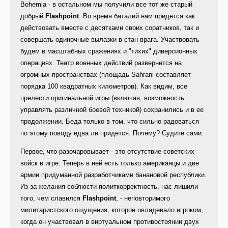
Bohemia - в остальном мы получили все тот же старый
добрый
Flashpoint
. Во время баталий нам придется как
действовать вместе с десятками своих соратников, так и
совершать одиночные вылазки в стан врага. Участвовать
будем в масштабных сражениях и "тихих" диверсионных
операциях. Театр военных действий развернется на
огромных пространствах (площадь Sahrani составляет
порядка 100 квадратных километров). Как видим, все
прелести оригинальной игры (включая, возможность
управлять различной боевой техникой) сохранились и в ее
продолжении. Беда только в том, что сильно радоваться
по этому поводу едва ли придется. Почему? Судите сами.
Первое, что разочаровывает - это отсутствие советских
войск в игре. Теперь в ней есть только американцы и две
армии придуманной разработчиками банановой республики.
Из-за желания соблюсти политкорректность, нас лишили
того, чем славился
Flashpoint
, - неповторимого
милитаристского ощущения, которое овладевало игроком,
когда он участвовал в виртуальном противостоянии двух