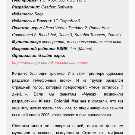
Платформы
: PC, Xbox 360, PS3, Wii U
Разработчик
: Gearbox Software
Издатель:
Sega
Издатель в России:
1С-СофтКлаб
Похожие игры:
Aliens Versus Predator 2: Primal Hunt,
Condemned 2: Bloodshot, Doom 3, Starship Troopers, ZombiU
Мультиплеер:
кооператив, многопользовательская игра
Возрастной рейтинг
ESRB
: 17+ (Mature)
Официальный сайт игры:
http://www.sega.com/alienscolonialmarines/
Когда-то был один триллер. И в этом триллере однажды
раздался телефонный звонок. И из трубки раздался
страшный голос, который предостерег: «тебе осталось 7
дней…». Если бы фанатам
«Чужих»
позвонили
разработчики
Aliens: Colonial Marines
и сказали, что им
еще игру нужно ждать семь лет, то люди наверняка забыли
бы о ней еще в 2006, когда проект и был анонсирован.
Слишком много лет говорили о ней, слишком долго ее
мусолили и, наконец, вымусолили. Скажем так, мифами