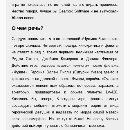
игра не покрылась, но вот слой пыли отдирать пришлось.
Честно говоря, лучше бы Gearbox Software и не выпускали
Aliens
вовсе.
О чем речь?
Следует напомнить, что во вселенной
«Чужих»
было снято
четыре фильма. Четвертый, правда, кинокритики и фанаты
не ставят в ряд с тремя первыми великими картинами от
Ридли Скотта, Джеймса Кэмерона и Дэвида Финчера.
Действие игры разворачивается немногим позже фильма
«Чужие»
. Героиня Эллен Рипли (Сигурни Уивер) где-то в
криокапсуле на далекой планете Фьюри, корабль «Сулако»
оказывается непонятным образом, во-первых, заражен, а
во-вторых, пришвартован к орбите планеты LV-426.
Казалось бы, теперь, благодаря игре, фанаты смогут
воссоздать события, отомстить мерзким тварям от лица
героической девушки и надавать по морде самой матери
всех ксеноморфов. Но не тут-то было! На арену боевых
действий выходят туповатые болванчики – морпехи.