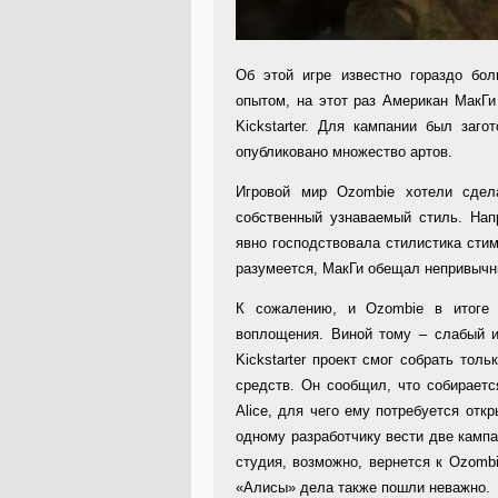
Об этой игре известно гораздо бо
опытом, на этот раз Американ МакГи
Kickstarter. Для кампании был заг
опубликовано множество артов.
Игровой мир Ozombie хотели сдел
собственный узнаваемый стиль. Нап
явно господствовала стилистика стим
разумеется, МакГи обещал непривычн
К сожалению, и Ozombie в итоге 
воплощения. Виной тому – слабый и
Kickstarter проект смог собрать тол
средств. Он сообщил, что собираетс
Alice, для чего ему потребуется отк
одному разработчику вести две камп
студия, возможно, вернется к Ozombi
«Алисы» дела также пошли неважно.