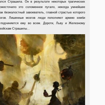
лся Страшила. Он в результате некоторых трагических
ожесточило это соломенное пугало, некогда умнейшее
ак безжалостный завоеватель, главной страстью которого
озгов. Лишенные мозгов люди пополняют армию зомби
 подчиняется ему во всем. Дороти, Льву и Железному
войскам Страшилы...