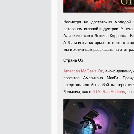
Несмотря на достаточно молодой 
ветераном игровой индустрии. У него
Алисе из сказок Льюиса Кэрролла. Бы
А были игры, которые так в итоге и н
мы и хотим вам рассказать на этот ра
Страна Оз
American McGee’s Oz
, анонсированну
проектов Американа МакГи. Преж
представляла бы собой альтернати
большим, как в
GTA: San-Andreas
, но