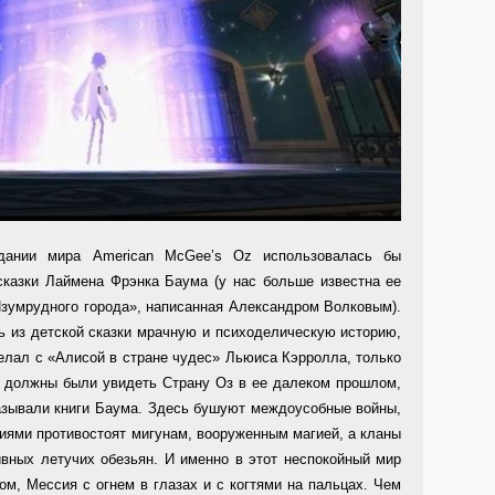
здании мира American McGee’s Oz использовалась бы
сказки Лаймена Фрэнка Баума (у нас больше известна ее
зумрудного города», написанная Александром Волковым).
ь из детской сказки мрачную и психоделическую историю,
делал с «Алисой в стране чудес» Льюиса Кэрролла, только
ы должны были увидеть Страну Оз в ее далеком прошлом,
казывали книги Баума. Здесь бушуют междоусобные войны,
иями противостоят мигунам, вооруженным магией, а кланы
ивных летучих обезьян. И именно в этот неспокойный мир
м, Мессия с огнем в глазах и с когтями на пальцах. Чем