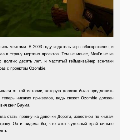
лись мечтами. В 2003 году издатель игры обанкротился, и
а в страну мертвых проектов. Тем не менее, МакГи не из
о долгих десять лет, и маститый геймдизайнер все-таки
раз с проектом Ozombie.
чался от той истории, которую должна была предложить
, теперь никаких приквелов, ведь сюжет Ozombie должен
вия книг Баума.
ла стать правнучка девочки Дороти, известной по книгам
трану Оз и видела бы, что этот чудесный край сильно
сать.