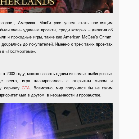
возраст, Американ МакГи уже успел стать настоящим
 были очень удачные проекты, среди которых – дилогия об
ли и проходные игры, такие как American McGee’s Grimm.
е добрались до покупателей. Именно о трех таких проектах
з в «Постмортеме».
ю в 2003 году, можно назвать одним из самых амбициозных
де всего, игра планировалась с открытым миром и
ву сериалу
GTA
. Возможно, мир получился бы не таким
 приоритет был в другом: в необычности и проработке.