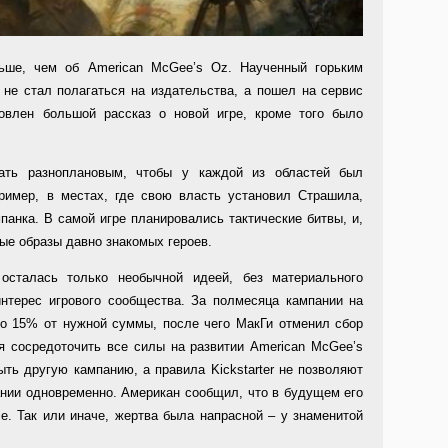
льше, чем об American McGee’s Oz. Наученный горьким
 не стал полагаться на издательства, а пошел на сервис
отовлен большой рассказ о новой игре, кроме того было
ать разноплановым, чтобы у каждой из областей был
ример, в местах, где свою власть установил Страшила,
панка. В самой игре планировались тактические битвы, и,
ые образы давно знакомых героев.
осталась только необычной идеей, без материального
нтерес игрового сообщества. За полмесяца кампании на
ько 15% от нужной суммы, после чего МакГи отменил сбор
я сосредоточить все силы на развитии American McGee’s
рыть другую кампанию, а правила Kickstarter не позволяют
ании одновременно. Американ сообщил, что в будущем его
e. Так или иначе, жертва была напрасной – у знаменитой