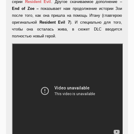
серии
Resident
Evil
. Другое скачиваемое дополнение –
End
of
Zoe –
показывает нам продолжение истории Зои
после того, как она пришла на помощь Итану (главгерою
оригинальной
Resident
Evil 7
). И специально для того,
чтобы она осталась жива, в сюжет DLC вводится
полностью новый герой.