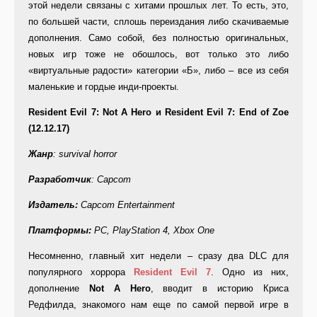
этой недели связаны с хитами прошлых лет. То есть, это,
по большей части, сплошь переиздания либо скачиваемые
дополнения. Само собой, без полностью оригинальных,
новых игр тоже не обошлось, вот только это либо
«виртуальные радости» категории «Б», либо – все из себя
маленькие и гордые инди-проекты.
Resident Evil 7: Not A Hero и Resident Evil 7: End of Zoe
(12.12.17)
Жанр
: survival horror
Разработчик
: Capcom
Издатель:
Capcom Entertainment
Платформы:
PC, PlayStation 4, Xbox One
Несомненно, главный хит недели – сразу два DLC для
популярного хоррора
Resident
Evil 7
. Одно из них,
дополнение
Not
A
Hero
, вводит в историю Криса
Редфилда, знакомого нам еще по самой первой игре в