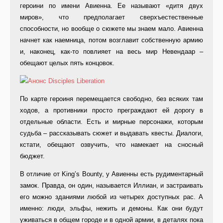
героини по имени Авиенна. Ее называют «дитя двух
миров», что предполагает сверхъестественные
способности, но вообще о сюжете мы знаем мало. Авиенна
начнет как наемница, потом возглавит собственную армию
и, наконец, как-то повлияет на весь мир Невендаар –
обещают целых пять концовок.
По карте героиня перемещается свободно, без всяких там
ходов, а противники просто преграждают ей дорогу в
отдельные области. Есть и мирные персонажи, которым
судьба – рассказывать сюжет и выдавать квесты. Диалоги,
кстати, обещают озвучить, что намекает на сносный
бюджет.
В отличие от King’s Bounty, у Авиенны есть рудиментарный
замок. Правда, он один, называется Иллиан, и застраивать
его можно зданиями любой из четырех доступных рас. А
именно: люди, эльфы, нежить и демоны. Как они будут
уживаться в общем городе и в одной армии, в деталях пока