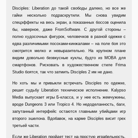
Disciples: Liberation до такой свободы далеко, но все же
гайки несколько подраскрутили. Мы снова увидим
спецэффекты на весь экран, а показанных боссов оценила
бы, наверное, даже FromSoftware. С другой стороны –
полно худосочных фигурок, человечков в разной одежке с
едва различимыми посохами-кинжалами – на поле боя это
смотрится мелко и невыразительно. На крупном плане
видим довольно безвкусные куклы, будто из MOBA для
смартфонов. Рисковать в художественном стиле Frima
Studio боятся, так что затмить Disciples 2 им не дано.
Но хоть мы и привыкли встречать Disciples по одежке,
решит судьбу Liberation техническое исполнение. Kalypso
Media выпускает игры Б-класса, и у нее есть жемчужины,
вроде Dungeons 3 или Tropico 4. Но недоделанность, баги,
запутанный интерфейс остаются главными убийцами игр
второго эшелона. Вдобавок, на карме Disciples висит грех
третьей части.
Если же Liberation пройдет тест на простую играбельность,