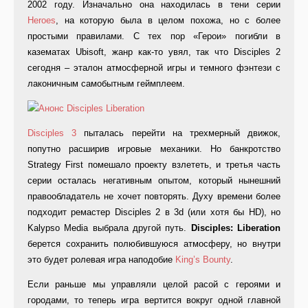
2002 году. Изначально она находилась в тени серии
Heroes
, на которую была в целом похожа, но с более
простыми правилами. С тех пор «Герои» погибли в
казематах Ubisoft, жанр как-то увял, так что Disciples 2
сегодня – эталон атмосферной игры и темного фэнтези с
лаконичным самобытным геймплеем.
Disciples 3
пыталась перейти на трехмерный движок,
попутно расширив игровые механики. Но банкротство
Strategy First помешало проекту взлететь, и третья часть
серии осталась негативным опытом, который нынешний
правообладатель не хочет повторять. Духу времени более
подходит ремастер Disciples 2 в 3d (или хотя бы HD), но
Kalypso Media выбрала другой путь.
Disciples: Liberation
берется сохранить полюбившуюся атмосферу, но внутри
это будет ролевая игра наподобие
King’s Bounty
.
Если раньше мы управляли целой расой с героями и
городами, то теперь игра вертится вокруг одной главной