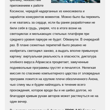
приложением к работе
Косински, чередой надерганных из киносиквела и
наработок конкурентов моментов. Можно было бы пережить
и не хватаясь за сердце, если бы ранее разработчики не
били себя в грудь, уверяя, что в итоге возни на
светоциклах и мелькающих стильных платформ при
среднего уровня паркуре не будет. Обманули. В очередной
раз. В плане сюжетных перипетий было решено не
изобретать светоцикл заново, а выдать вполне привычную
картину: виртуальная реальность в опасности, диктатура
злобного вируса Абраксаса процветает, замученные
подневольные программы грустят и печалятся. Нелегкая
миссия по спасению компьютерного царства от зловредных
программ ложится на хрупкие плечи обезличенного Анона,
чью спину мы и будем наблюдать в течение всего
прохождения, которое вроде бы и не шибко долгое, но
благодаря кривым рукам авторов может растянуться не на
один вечер.