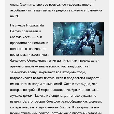
оных. Окончательно все возможное удовольствие от
акробатики исчезает из-за на редкость кривого управления
на PC.
Не лучше Propaganda
Games сработали и
боевую часть — они
провалили ее целиком и
полностью, начиная от
постановки и заканчивая
балансом. Отвешивать тычки да пинки нам предлагается
аренным типом — иначе говоря, нас запускают на
замкнутую арену, закрывают все входы-выходы,
натравливают ватагу противников и предлагают надавать
им по наглым кодам физиономий. Хотя и тут видно, что
авторы, по крайней мере, пытались изобразить все как в
лучших домах Парижа и Лондона, да только руками не
вышли. За это говорит большое разнообразие как рядовых
соперников, так и здоровенных боссов. К каждому из них
нужен отдельный подход, потому как с простыми ударами