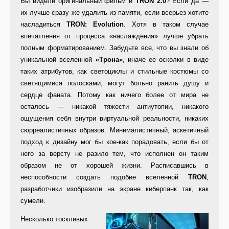
Вы видели оригинальный фильм и
TRON 2.0
? Если да —
их лучше сразу же удалить из памяти, если всерьез хотите
насладиться
TRON: Evolution
. Хотя в таком случае
впечатления от процесса «наслаждения» лучше убрать
полным форматированием. Забудьте все, что вы знали об
уникальной вселенной
«Трона»
, иначе ее осколки в виде
таких атрибутов, как светоциклы и стильные костюмы со
светящимися полосками, могут больно ранить душу и
сердце фаната. Потому как ничего более от мира не
осталось — никакой тяжести антиутопии, никакого
ощущения себя внутри виртуальной реальности, никаких
сюрреалистичных образов. Минималистичный, аскетичный
подход к дизайну мог бы кое-как порадовать, если бы от
него за версту не разило тем, что исполнен он таким
образом не от хорошей жизни. Расписавшись в
неспособности создать подобие вселенной
TRON
,
разработчики изобразили на экране киберпанк так, как
сумели.
Несколько тоскливых