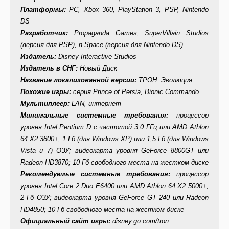
Платформы:
PC, Xbox 360, PlayStation 3, PSP, Nintendo
DS
Разработчик:
Propaganda Games, SuperVillain Studios
(версия для PSP), n-Space (версия для Nintendo DS)
Издатель:
Disney Interactive Studios
Издатель в СНГ:
Новый Диск
Название локализованной версии:
ТРОН: Эволюция
Похожие игры:
серия
Prince of Persia
,
Bionic Commando
Мультиплеер:
LAN, интернет
Минимальные системные требования:
процессор
уровня Intel Pentium D с частотой 3,0 ГГц или AMD Athlon
64 X2 3800+; 1 Гб (для Windows XP) или 1,5 Гб (для Windows
Vista и 7) ОЗУ; видеокарта уровня GeForce 8800GT или
Radeon HD3870; 10 Гб свободного места на жестком диске
Рекомендуемые системные требования:
процессор
уровня Intel Core 2 Duo E6400 или AMD Athlon 64 X2 5000+;
2 Гб ОЗУ; видеокарта уровня GeForce GT 240 или Radeon
HD4850; 10 Гб свободного места на жестком диске
Официальный сайт игры:
disney.go.com/tron