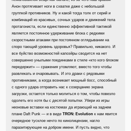
Анон протягивает ноги в схватке даже с небольшой
группкой противников. Ну и какой тогда толк от серий и
комбинаций из красивых, сочных ударов и движений тела
протагониста, если единственно эффективной тактикой
является постоянное удерживание блока с редкими
скоростными атаками при постоянном оглядывании на
споро тающий уровень здоровья? Правильно, никакого. И
все буйство возможностей капоэйры сводится на нет
совершенно унылыми поединками в стиле «кто кого блоком
передержит» — сражения утомляют, вместо того чтобы
развлекать и очаровывать. И это драки с рядовыми
противниками, а когда возникает мощный босс, способный
с одного удара отправить нас к созерцанию экрана
загрузки, остается только молиться о том, чтобы повезло
одолеть его хотя бы с десятой попытки. Убери из игры
неоновые вставки на костюмах да играющий на заднем
плане Daft Punk — и в виде
TRON: Evolution
к нам явится
очередное тусклое нечто по кинолицензии, нагло
паразитирующее на добром имени. И пусть видно, что