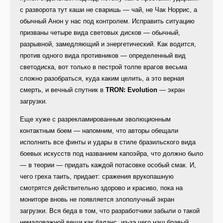
с разворота тут каши не сваришь — чай, не Чак Норрис, а
обычный Анон у нас под контролем. Исправить ситуацию
призваны четыре вида световых дисков — обычный,
разрывной, замедляющий и энергетический. Как водится,
против одного вида противников — определенный вид
светодиска, вот только в пестрой толпе врагов весьма
сложно разобраться, куда каким целить, а это верная
смерть, и вечный спутник в
TRON: Evolution
— экран
загрузки.
Еще хуже с разрекламированным эволюционным
контактным боем — напомним, что авторы обещали
исполнить все финты и удары в стиле бразильского вида
боевых искусств под названием капоэйра, что должно было
— в теории — придать каждой потасовке особый смак. И,
чего греха таить, придает: сражения врукопашную
смотрятся действительно здорово и красиво, пока на
мониторе вновь не появляется злополучный экран
загрузки. Вся беда в том, что разработчики забыли о такой
немаловажной вещи как баланс, из-за чего наш бравый