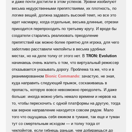
и даже почти достигли в этом успехов. Уровни изобилуют
весьма недурственными препятствиями, их плотность, по
логике вещей, должна задавать высокий темп, но все это
идет насмарку, когда отдельные, весьма длинные, отрезки
приходится перепроходить по третьему кругу. И вроде бы
создатели старались реализовать преодоление
препятствий как можно более приятно для игрока, для чего
заботливо расставили чекпойнты в весьма удобных
местах, но на деле толку от этого нет. В
TRON: Evolution
начинаешь очень жалеть о том, что виртуальный режиссер
отказывается указывать дорогу. Проблема та же, что и в
реанимированном
Bionic Commando
: зачастую, не зная,
куда направить следующий прыжок, соскакиваешь в
пропасть, которую вовсе невозможно преодолеть. И даже
больше: иногда можно убить немало времени и нервов на
то, чтобы перескочить с одной платформы на другую, тогда
как верное направление находится совсем рядом. Мало
того что ощущаешь себя ежиком в тумане, так еще и туман
тут со смертельным исходом — и толку тогда от
чекпойнтов, если гибнешь раньше, чем добираешься до