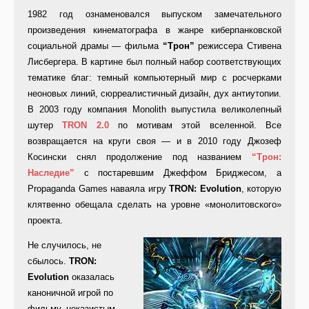
1982 год ознаменовался выпуском замечательного
произведения кинематографа в жанре киберпанковской
социальной драмы — фильма
“Трон”
режиссера Стивена
Лисбергера. В картине был полный набор соответствующих
тематике благ: темный компьютерный мир с росчерками
неоновых линий, сюрреалистичный дизайн, дух антиутопии.
В 2003 году компания Monolith выпустила великолепный
шутер
TRON 2.0
по мотивам этой вселенной. Все
возвращается на круги своя — и в 2010 году Джозеф
Косински снял продолжение под названием
“Трон:
Наследие”
с постаревшим Джеффом Бриджесом, а
Propaganda Games наваяла игру
TRON: Evolution
, которую
клятвенно обещала сделать на уровне «монолитовского»
проекта.
Не случилось, не
сбылось.
TRON:
Evolution
оказалась
каноничной игрой по
фильму, неказистым