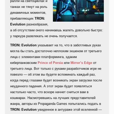
ралли на светоциклах и
танках не тянут на роль
динамичных моментов,
прибавляющих
TRON:
Evolution
разнообразия,
а об отсутствии оного начинаешь жалеть довольно быстро:
у паркура развлекать не очень получается.
TRON: Evolution
указывает на то, что в заботливых руках
могла бы стать достаточно неплохим экшеном от третьего
лица с элементами платформинга, эдаким
киберпанковским
Prince of Persia
или
Mirror’s Edge
от
третьего лица. Вот только с руками разработчиков игре не
повезло — об этом вы будете вспоминать каждый раз,
когда перед глазами будет возникать экран загрузки после
неудачного падения. А этот экран будет появляться
настолько часто, что вскоре начнет сниться вам в
кошмарах. Насмотревшись на лучших представителей
жанра, авторы из Propaganda Games попытались подать в
TRON: Evolution
увиденное в антураже этой вселенной —