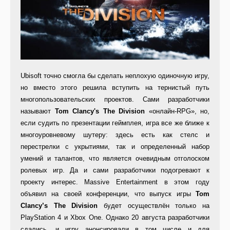
Ubisoft точно смогла бы сделать неплохую одиночную игру,
но вместо этого решила вступить на тернистый путь
многопользовательских проектов. Сами разработчики
называют
Tom
Clancy
'
s
The
Division
«онлайн-RPG», но,
если судить по презентации геймплея, игра все же ближе к
многоуровневому шутеру: здесь есть как стелс и
перестрелки с укрытиями, так и определенный набор
умений и талантов, что является очевидным отголоском
ролевых игр. Да и сами разработчики подогревают к
проекту интерес. Massive Entertainment в этом году
объявил на своей конференции, что выпуск игры
Tom
Clancy
’
s
The
Division
будет осуществлён только на
PlayStation 4 и Xbox One. Однако 20 августа разработчики
сдались, и игру анонсировали в том числе и для