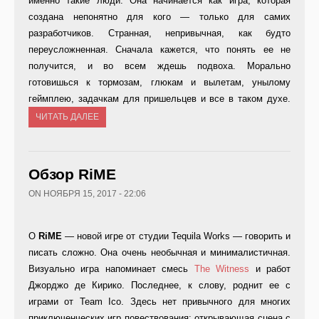
именно такие люди. Она начинается как игра, которая
создана непонятно для кого — только для самих
разработчиков. Странная, непривычная, как будто
переусложненная. Сначала кажется, что понять ее не
получится, и во всем ждешь подвоха. Морально
готовишься к тормозам, глюкам и вылетам, унылому
геймплею, задачкам для пришельцев и все в таком духе.
ЧИТАТЬ ДАЛЕЕ
Обзор RiME
ON НОЯБРЯ 15, 2017 - 22:06
О
RiME
— новой игре от студии Tequila Works — говорить и
писать сложно. Она очень необычная и минималистичная.
Визуально игра напоминает смесь
The Witness
и работ
Джорджо де Кирико. Последнее, к слову, роднит ее с
играми от Team Ico. Здесь нет привычного для многих
приключенческих игр повествования: открывающая сцена с