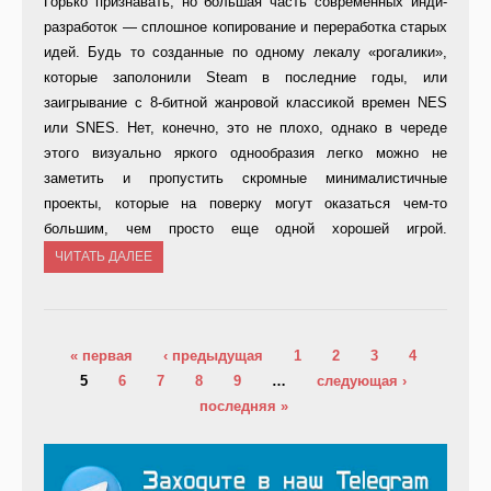
Горько признавать, но большая часть современных инди-
разработок — сплошное копирование и переработка старых
идей. Будь то созданные по одному лекалу «рогалики»,
которые заполонили Steam в последние годы, или
заигрывание с 8-битной жанровой классикой времен NES
или SNES. Нет, конечно, это не плохо, однако в череде
этого визуально яркого однообразия легко можно не
заметить и пропустить скромные минималистичные
проекты, которые на поверку могут оказаться чем-то
большим, чем просто еще одной хорошей игрой.
ЧИТАТЬ ДАЛЕЕ
Страницы
« первая
‹ предыдущая
1
2
3
4
5
6
7
8
9
…
следующая ›
последняя »