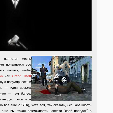
х является жизнь
емя появляется все
ать память, чтобы
an
или
Grand Theft
шую популярность и
ишь — идея весьма
нение — тем более.
 не даст этой игре
орю все еще о
GTA
), хотя вся, так сказать, бесшабашность
 еще бы, такая возможность навести "свой порядок" в