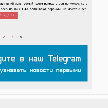
годняшний испытуемый таким похвастаться не может, хоть
и ассоциации с
GTA
всплывают первыми, не может и все.
АТЬ ДАЛЕЕ
2
3
4