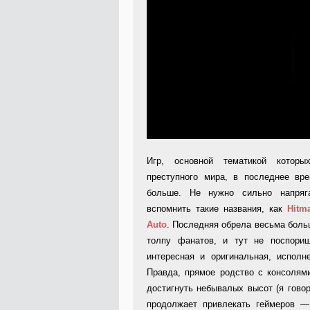
Игр, основной тематикой которы
преступного мира, в последнее вр
больше. Не нужно сильно напряг
вспомнить такие названия, как
Hitm
Auto
. Последняя обрела весьма боль
толпу фанатов, и тут не поспор
интересная и оригинальная, испол
Правда, прямое родство с консолями
достигнуть небывалых высот (я гов
продолжает привлекать геймеров —