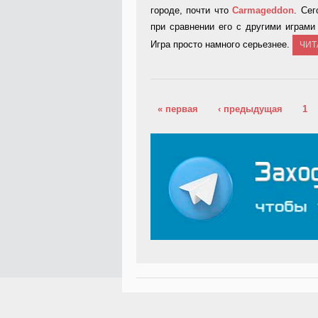
городе, почти что
Carmageddon
. Се
при сравнении его с другими играм
Игра просто намного серьезнее.
ЧИТ
Страницы
« первая
‹ предыдущая
1