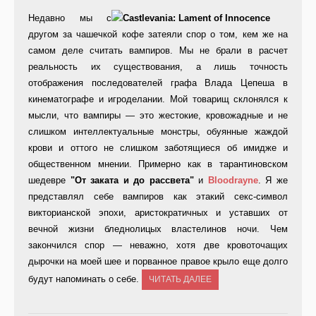
Недавно мы с
другом за чашечкой кофе затеяли спор о том, кем же на
самом деле считать вампиров. Мы не брали в расчет
реальность их существования, а лишь точность
отображения последователей графа Влада Цепеша в
кинематографе и игроделании. Мой товарищ склонялся к
мысли, что вампиры — это жестокие, кровожадные и не
слишком интеллектуальные монстры, обуянные жаждой
крови и оттого не слишком заботящиеся об имидже и
общественном мнении. Примерно как в тарантиновском
шедевре
"От заката и до рассвета"
и
Bloodrayne
. Я же
представлял себе вампиров как этакий секс-символ
викторианской эпохи, аристократичных и уставших от
вечной жизни бледнолицых властелинов ночи. Чем
закончился спор — неважно, хотя две кровоточащих
дырочки на моей шее и порванное правое крыло еще долго
будут напоминать о себе.
ЧИТАТЬ ДАЛЕЕ