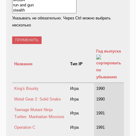
Указывать не обязательно. Через Ctrl можно выбрать
несколько
Год выпуска
Название
Тип IP
King's Bounty
Игра
1990
Metal Gear 2: Solid Snake
Игра
1990
Teenage Mutant Ninja
Игра
1991
Turtles: Manhattan Missions
Operation C
Игра
1991