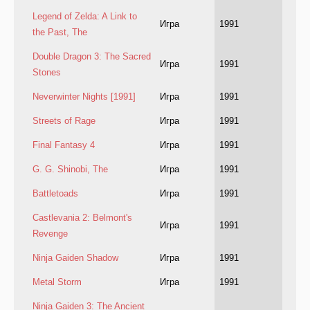
Legend of Zelda: A Link to
Игра
1991
the Past, The
Double Dragon 3: The Sacred
Игра
1991
Stones
Neverwinter Nights [1991]
Игра
1991
Streets of Rage
Игра
1991
Final Fantasy 4
Игра
1991
G. G. Shinobi, The
Игра
1991
Battletoads
Игра
1991
Castlevania 2: Belmont's
Игра
1991
Revenge
Ninja Gaiden Shadow
Игра
1991
Metal Storm
Игра
1991
Ninja Gaiden 3: The Ancient