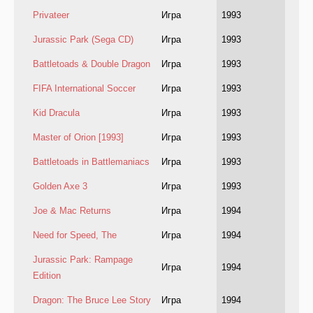
Privateer
Игра
1993
Jurassic Park (Sega CD)
Игра
1993
Battletoads & Double Dragon
Игра
1993
FIFA International Soccer
Игра
1993
Kid Dracula
Игра
1993
Master of Orion [1993]
Игра
1993
Battletoads in Battlemaniacs
Игра
1993
Golden Axe 3
Игра
1993
Joe & Mac Returns
Игра
1994
Need for Speed, The
Игра
1994
Jurassic Park: Rampage
Игра
1994
Edition
Dragon: The Bruce Lee Story
Игра
1994