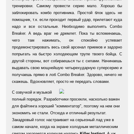
тренировки. Самому провести серию мало. Хорошо бы
заблокировать комбо противника. Простой блок здесь не
помощник, т.к. если проходит первый удар, прилетают куда
надо и все остальные. Необходимо выполнять Combo
Breaker. А ведь враг не дремлет. Пока ты вспоминаешь,
чего там нажимать, он спокойно успевает
продемонстрировать весь свой арсенал приемов и задорно
попрыгать на быстро холодеющем трупе твоего бойца. С
другой стороны, вот собираешься ты с силами. Начинаешь
выдавать свою мощнейшую четырехударную суперсерию и
получаешь прямо в лоб Combo Breaker. Здорово, ничего не
скажешь. Вдохновляет, просто не передать словами.
С озвучкой и музыкой
полный порядок. Разработчики просекли, насколько важен
для файтинга хороший "комментатор", поэтому на нем они
экономить не стали. Отсюда и отличный результат.
Закадровый голос настраивает на серьезный лад уже в
самом начале, когда на экране холодным металлическим
светом загорается колючая надпись
Killer Instinct
. А уж