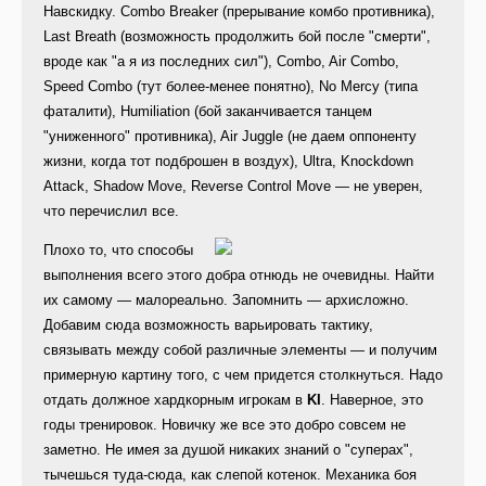
Навскидку. Combo Breaker (прерывание комбо противника),
Last Breath (возможность продолжить бой после "смерти",
вроде как "а я из последних сил"), Combo, Air Combo,
Speed Combo (тут более-менее понятно), No Mercy (типа
фаталити), Humiliation (бой заканчивается танцем
"униженного" противника), Air Juggle (не даем оппоненту
жизни, когда тот подброшен в воздух), Ultra, Knockdown
Attack, Shadow Move, Reverse Control Move — не уверен,
что перечислил все.
Плохо то, что способы
выполнения всего этого добра отнюдь не очевидны. Найти
их самому — малореально. Запомнить — архисложно.
Добавим сюда возможность варьировать тактику,
связывать между собой различные элементы — и получим
примерную картину того, с чем придется столкнуться. Надо
отдать должное хардкорным игрокам в
KI
. Наверное, это
годы тренировок. Новичку же все это добро совсем не
заметно. Не имея за душой никаких знаний о "суперах",
тычешься туда-сюда, как слепой котенок. Механика боя