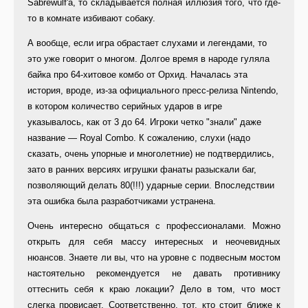
Sabrewulf'а, то складывается полная иллюзия того, что где-
то в комнате избивают собаку.
А вообще, если игра обрастает слухами и легендами, то
это уже говорит о многом. Долгое время в народе гуляла
байка про 64-хитовое комбо от Орхид. Началась эта
история, вроде, из-за официального пресс-релиза Nintendo,
в котором количество серийных ударов в игре
указывалось, как от 3 до 64. Игроки четко "знали" даже
название — Royal Combo. К сожалению, слухи (надо
сказать, очень упорные и многолетние) не подтвердились,
зато в ранних версиях игрушки фанаты разыскали баг,
позволяющий делать 80(!!!) ударные серии. Впоследствии
эта ошибка была разработчиками устранена.
Очень интересно общаться с профессионалами. Можно
открыть для себя массу интересных и неочевидных
нюансов. Знаете ли вы, что на уровне с подвесным мостом
настоятельно рекомендуется не давать противнику
оттеснить себя к краю локации? Дело в том, что мост
слегка провисает. Соответственно, тот, кто стоит ближе к