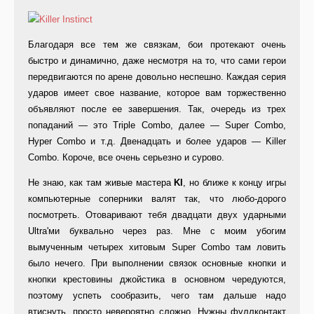
Благодаря все тем же связкам, бои протекают очень
быстро и динамично, даже несмотря на то, что сами герои
передвигаются по арене довольно неспешно. Каждая серия
ударов имеет свое название, которое вам торжественно
объявляют после ее завершения. Так, очередь из трех
попаданий — это Triple Combo, далее — Super Combo,
Hyper Combo и т.д. Двенадцать и более ударов — Killer
Combo. Короче, все очень серьезно и сурово.
Не знаю, как там живые мастера
KI
, но ближе к концу игры
компьютерные соперники валят так, что любо-дорого
посмотреть. Отоваривают тебя двадцати двух ударными
Ultra'ми буквально через раз. Мне с моим убогим
вымученным четырех хитовым Super Combo там ловить
было нечего. При выполнении связок основные кнопки и
кнопки крестовины джойстика в основном чередуются,
поэтому успеть сообразить, чего там дальше надо
втиснуть, просто невероятно сложно. Нужны фуллконтакт