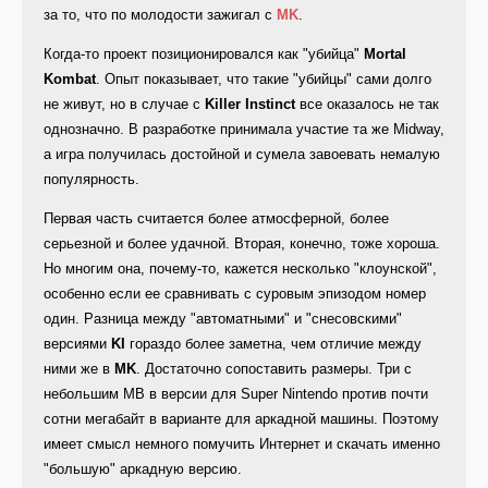
за то, что по молодости зажигал с
MK
.
Когда-то проект позиционировался как "убийца"
Mortal
Kombat
. Опыт показывает, что такие "убийцы" сами долго
не живут, но в случае с
Killer Instinct
все оказалось не так
однозначно. В разработке принимала участие та же Midway,
а игра получилась достойной и сумела завоевать немалую
популярность.
Первая часть считается более атмосферной, более
серьезной и более удачной. Вторая, конечно, тоже хороша.
Но многим она, почему-то, кажется несколько "клоунской",
особенно если ее сравнивать с суровым эпизодом номер
один. Разница между "автоматными" и "снесовскими"
версиями
KI
гораздо более заметна, чем отличие между
ними же в
MK
. Достаточно сопоставить размеры. Три с
небольшим MB в версии для Super Nintendo против почти
сотни мегабайт в варианте для аркадной машины. Поэтому
имеет смысл немного помучить Интернет и скачать именно
"большую" аркадную версию.