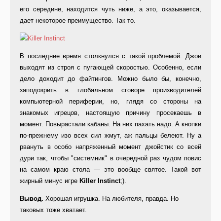
его середине, находится чуть ниже, а это, оказывается,
дает некоторое преимущество. Так то.
В последнее время столкнулся с такой проблемой. Джои
выходят из строя с пугающей скоростью. Особенно, если
дело доходит до файтингов. Можно было бы, конечно,
заподозрить в глобальном сговоре производителей
компьютерной периферии, но, глядя со стороны на
знакомых игрецов, настоящую причину просекаешь в
момент. Повырастали кабаны. На них пахать надо. А кнопки
по-прежнему изо всех сил жмут, аж пальцы белеют. Ну а
рвануть в особо напряженный момент джойстик со всей
дури так, чтобы "системник" в очередной раз чудом повис
на самом краю стола — это вообще святое. Такой вот
жирный минус игре
Killer Instinct
;).
Вывод.
Хорошая игрушка. На любителя, правда. Но
таковых тоже хватает.