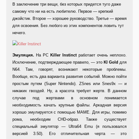
В заключение три вещи, без которых придется туго даже
самому что ни на есть любителю. Первое — крепкий
джойстик. Второе — хорошее руководство. Третье — время
для освоения. Без любого из этих компонентов ловить тут
нечего.
Эмуляция.
На PC
Killer Instinct
работает очень неплохо.
Исключение, подтверждающее правило, — это
KI Gold
для
N64. Там, говорят, возникают некоторые проблемы.
Вообще, есть два варианта развития событий. Можно пойти
простым путем (Super Nintendo). ZSnes или Snes9x — и
никаких гвоздей. Ну, а красота требует жертв. В данном
случае под жертвами в основном понимается
необходимость качать крупные файлы. Аркадная версия
хорошо эмулируется с помощью MAME. Для игры, помимо
рома, необходим CHD-образ. Также существует
специальный эмулятор — Ultra64 Emu (я пользовался
версией 3.50). Его отличительная черта — это