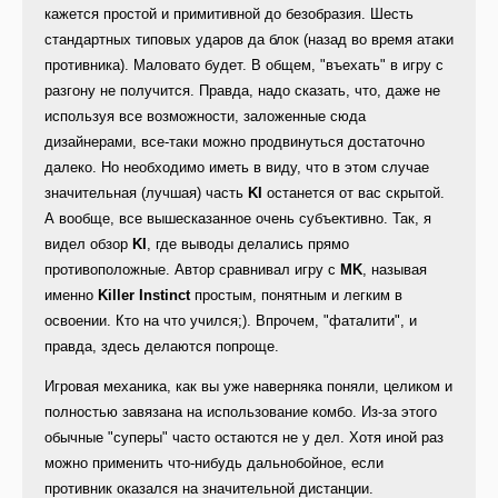
кажется простой и примитивной до безобразия. Шесть
стандартных типовых ударов да блок (назад во время атаки
противника). Маловато будет. В общем, "въехать" в игру с
разгону не получится. Правда, надо сказать, что, даже не
используя все возможности, заложенные сюда
дизайнерами, все-таки можно продвинуться достаточно
далеко. Но необходимо иметь в виду, что в этом случае
значительная (лучшая) часть
KI
останется от вас скрытой.
А вообще, все вышесказанное очень субъективно. Так, я
видел обзор
KI
, где выводы делались прямо
противоположные. Автор сравнивал игру с
MK
, называя
именно
Killer Instinct
простым, понятным и легким в
освоении. Кто на что учился;). Впрочем, "фаталити", и
правда, здесь делаются попроще.
Игровая механика, как вы уже наверняка поняли, целиком и
полностью завязана на использование комбо. Из-за этого
обычные "суперы" часто остаются не у дел. Хотя иной раз
можно применить что-нибудь дальнобойное, если
противник оказался на значительной дистанции.