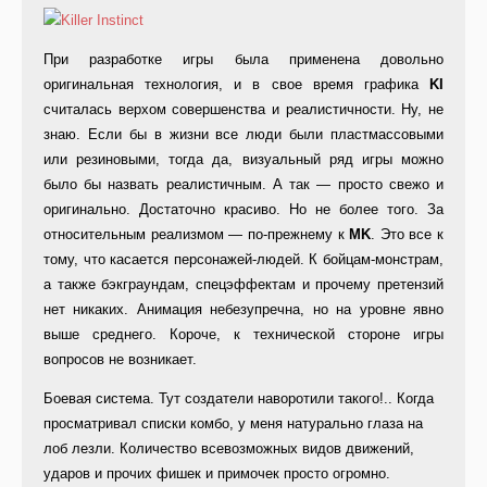
При разработке игры была применена довольно
оригинальная технология, и в свое время графика
KI
считалась верхом совершенства и реалистичности. Ну, не
знаю. Если бы в жизни все люди были пластмассовыми
или резиновыми, тогда да, визуальный ряд игры можно
было бы назвать реалистичным. А так — просто свежо и
оригинально. Достаточно красиво. Но не более того. За
относительным реализмом — по-прежнему к
MK
. Это все к
тому, что касается персонажей-людей. К бойцам-монстрам,
а также бэкграундам, спецэффектам и прочему претензий
нет никаких. Анимация небезупречна, но на уровне явно
выше среднего. Короче, к технической стороне игры
вопросов не возникает.
Боевая система. Тут создатели наворотили такого!.. Когда
просматривал списки комбо, у меня натурально глаза на
лоб лезли. Количество всевозможных видов движений,
ударов и прочих фишек и примочек просто огромно.