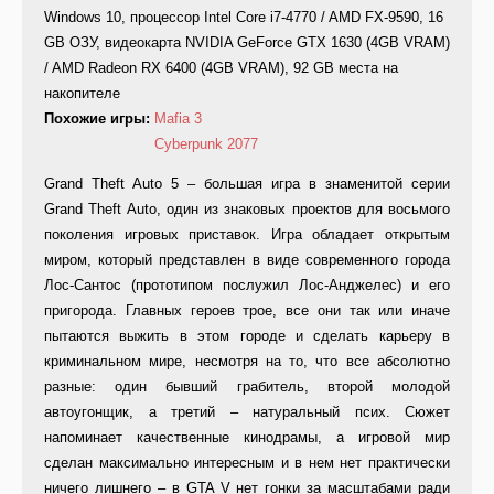
Windows 10, процессор Intel Core i7-4770 / AMD FX-9590, 16
GB ОЗУ, видеокарта NVIDIA GeForce GTX 1630 (4GB VRAM)
/ AMD Radeon RX 6400 (4GB VRAM), 92 GB места на
накопителе
Похожие игры:
Mafia 3
Cyberpunk 2077
Grand Theft Auto 5 – большая игра в знаменитой серии
Grand Theft Auto, один из знаковых проектов для восьмого
поколения игровых приставок. Игра обладает открытым
миром, который представлен в виде современного города
Лос-Сантос (прототипом послужил Лос-Анджелес) и его
пригорода. Главных героев трое, все они так или иначе
пытаются выжить в этом городе и сделать карьеру в
криминальном мире, несмотря на то, что все абсолютно
разные: один бывший грабитель, второй молодой
автоугонщик, а третий – натуральный псих. Сюжет
напоминает качественные кинодрамы, а игровой мир
сделан максимально интересным и в нем нет практически
ничего лишнего – в GTA V нет гонки за масштабами ради