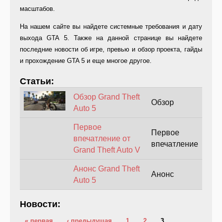
масштабов.
На нашем сайте вы найдете системные требования и дату
выхода GTA 5. Также на данной странице вы найдете
последние новости об игре, превью и обзор проекта, гайды
и прохождение GTA 5 и еще многое другое.
Статьи:
Обзор Grand Theft
Обзор
Auto 5
Первое
Первое
впечатление от
впечатление
Grand Theft Auto V
Анонс Grand Theft
Анонс
Auto 5
Новости:
Страницы
« первая
‹ предыдущая
1
2
3