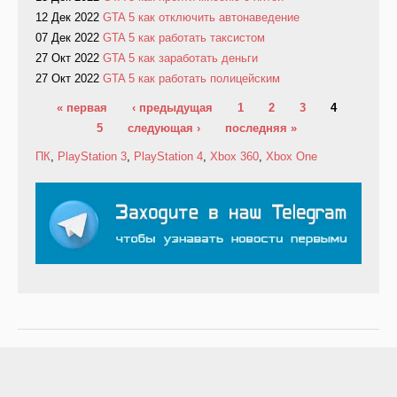
12 Дек 2022
GTA 5 как отключить автонаведение
07 Дек 2022
GTA 5 как работать таксистом
27 Окт 2022
GTA 5 как заработать деньги
27 Окт 2022
GTA 5 как работать полицейским
Страницы
« первая
‹ предыдущая
1
2
3
4
5
следующая ›
последняя »
ПК
,
PlayStation 3
,
PlayStation 4
,
Xbox 360
,
Xbox One