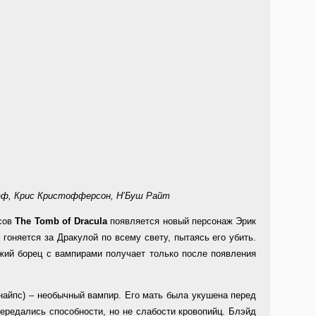
фф, Крис Кристофферсон, Н’Буш Райт
ксов
The Tomb of Dracula
появляется новый персонаж Эрик
 гоняется за Дракулой по всему свету, пытаясь его убить.
жий борец с вампирами получает только после появления
найпс) – необычный вампир. Его мать была укушена перед
ередались способности, но не слабости кровопийц. Блэйд