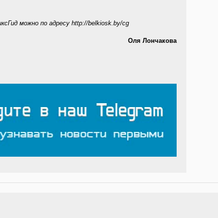
сГид можно по адресу http://belkiosk.by/cg
Оля Лончакова