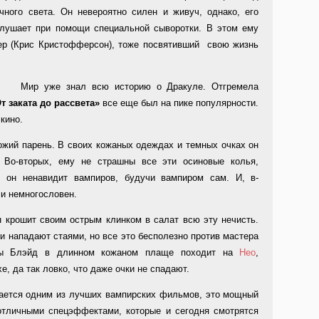
чного света. Он невероятно силен и живуч, однако, его
глушает при помощи специальной сыворотки. В этом ему
лер (Крис Кристофферсон), тоже посвятивший свою жизнь
Мир уже знал всю историю о Дракуле. Отгремела
т заката до рассвета»
все еще был на пике популярности.
кино.
ожий парень. В своих кожаных одеждах и темных очках он
 Во-вторых, ему не страшны все эти осиновые колья,
, он ненавидит вампиров, будучи вампиром сам. И, в-
 и немногословен.
 крошит своим острым клинком в салат всю эту нечисть.
и нападают стаями, но все это бесполезно против мастера
ты Блэйд в длинном кожаном плаще походит на
Нео
,
е, да так ловко, что даже очки не спадают.
тается одним из лучших вампирских фильмов, это мощный
отличными спецэффектами, которые и сегодня смотрятся