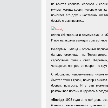
не боится чеснока, серебра и солне
мучает жажда крови, которую он за
помогает его друг и наставник Уист
борьбе с вампирами…
слава
«Интервью с вампиром»
, а
«О
И вот на экраны выходит совсем иное 
Во-первых, Блэйд – огромный чернок
больше смахивает на Терминатора.
серебряные пули и свет. В-третьих
четвертых, он просто невероятно крут
С абсолютно невозмутимым лицом он
Льются тонны крови, вампиры визжат 
боевых искусств. И в эти момен
размахивая ногами и кружась в воздух
«Блэйд»
1998 года и по сей день ос
боевик с качественными драками и 