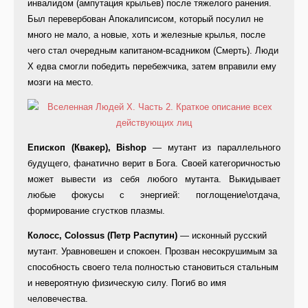
инвалидом (ампутация крыльев) после тяжелого ранения.
Был перевербован Апокалипсисом, который посулил не
много не мало, а новые, хоть и железные крылья, после
чего стал очередным капитаном-всадником (Смерть). Люди
Х едва смогли победить перебежчика, затем вправили ему
мозги на место.
Епископ (Квакер), Bishop
— мутант из параллельного
будущего, фанатично верит в Бога. Своей категоричностью
может вывести из себя любого мутанта. Выкидывает
любые фокусы с энергией: поглощение\отдача,
формирование сгустков плазмы.
Колосс, Colossus (Петр Распутин)
— исконный русский
мутант. Уравновешен и спокоен. Прозван несокрушимым за
способность своего тела полностью становиться стальным
и невероятную физическую силу. Погиб во имя
человечества.