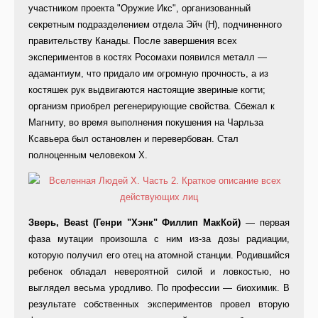
участником проекта "Оружие Икс", организованный
секретным подразделением отдела Эйч (H), подчиненного
правительству Канады. После завершения всех
экспериментов в костях Росомахи появился металл —
адамантиум, что придало им огромную прочность, а из
костяшек рук выдвигаются настоящие звериные когти;
организм приобрел регенерирующие свойства. Сбежал к
Магниту, во время выполнения покушения на Чарльза
Ксавьера был остановлен и перевербован. Стал
полноценным человеком Х.
Зверь, Beast (Генри "Хэнк" Филлип МакКой)
— первая
фаза мутации произошла с ним из-за дозы радиации,
которую получил его отец на атомной станции. Родившийся
ребенок обладал невероятной силой и ловкостью, но
выглядел весьма уродливо. По профессии — биохимик. В
результате собственных экспериментов провел вторую