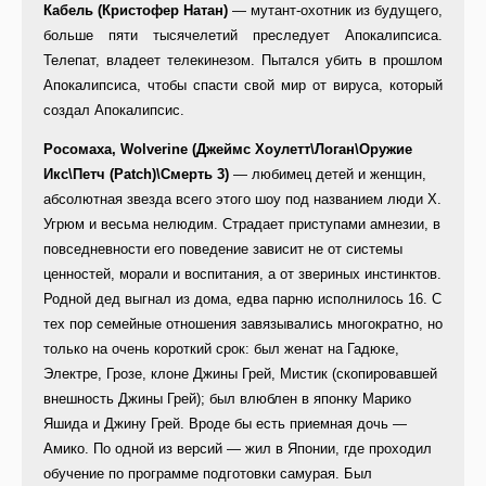
Кабель (Кристофер Натан)
— мутант-охотник из будущего,
больше пяти тысячелетий преследует Апокалипсиса.
Телепат, владеет телекинезом. Пытался убить в прошлом
Апокалипсиса, чтобы спасти свой мир от вируса, который
создал Апокалипсис.
Росомаха, Wolverine (Джеймс Хоулетт\Логан\Оружие
Икс\Петч (Patch)\Смерть 3)
— любимец детей и женщин,
абсолютная звезда всего этого шоу под названием люди Х.
Угрюм и весьма нелюдим. Страдает приступами амнезии, в
повседневности его поведение зависит не от системы
ценностей, морали и воспитания, а от звериных инстинктов.
Родной дед выгнал из дома, едва парню исполнилось 16. С
тех пор семейные отношения завязывались многократно, но
только на очень короткий срок: был женат на Гадюке,
Электре, Грозе, клоне Джины Грей, Мистик (скопировавшей
внешность Джины Грей); был влюблен в японку Марико
Яшида и Джину Грей. Вроде бы есть приемная дочь —
Амико. По одной из версий — жил в Японии, где проходил
обучение по программе подготовки самурая. Был