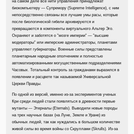
на самом деле все нити управления принадлежат
биокомпьютеру — Супремору (Supreme Intelligence), с ним
непосредственно связаны все лучшие умы расы, которые
после биологической гибели архивируются и
превращаются в компоненты виртуального Альтер Эго.
Охраняют и заботятся о "мозге империи" — "высшие
модераторы" или имперские администраторы, планетами
управляют губернаторы. Военные силы представлены
планетарным народным ополчением и полностью
автоматизированными могущественными подразделениями
Часовых. Тотальный контроль за гражданами выразился в
появлении и расцвете так называемой Универсальной
Церкви Правды.
По одной из версий, именно из-за экспериментов ученых
Кри среди людей стали появляться в древности первые
мутанты — Этерналы (Eternals). Выводили новые породы
на трех научных базах (на Луне, Земле и Уране) из
обычных людей, так как нуждались в большом количестве
живой силы во время войны со Скруллами (Skrulls). Из-за