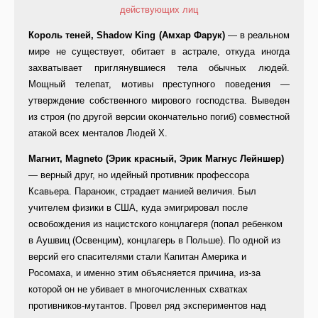
Король теней, Shadow King (Амхар Фарук)
— в реальном
мире не существует, обитает в астрале, откуда иногда
захватывает приглянувшиеся тела обычных людей.
Мощный телепат, мотивы преступного поведения —
утверждение собственного мирового господства. Выведен
из строя (по другой версии окончательно погиб) совместной
атакой всех менталов Людей Х.
Магнит, Magneto (Эрик красный, Эрик Магнус Лейншер)
— верный друг, но идейный противник профессора
Ксавьера. Параноик, страдает манией величия. Был
учителем физики в США, куда эмигрировал после
освобождения из нацистского концлагеря (попал ребенком
в Аушвиц (Освенцим), концлагерь в Польше). По одной из
версий его спасителями стали Капитан Америка и
Росомаха, и именно этим объясняется причина, из-за
которой он не убивает в многочисленных схватках
противников-мутантов. Провел ряд экспериментов над