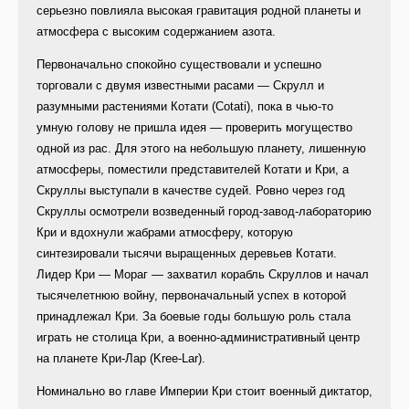
серьезно повлияла высокая гравитация родной планеты и
атмосфера с высоким содержанием азота.
Первоначально спокойно существовали и успешно
торговали с двумя известными расами — Скрулл и
разумными растениями Котати (Cotati), пока в чью-то
умную голову не пришла идея — проверить могущество
одной из рас. Для этого на небольшую планету, лишенную
атмосферы, поместили представителей Котати и Кри, а
Скруллы выступали в качестве судей. Ровно через год
Скруллы осмотрели возведенный город-завод-лабораторию
Кри и вдохнули жабрами атмосферу, которую
синтезировали тысячи выращенных деревьев Котати.
Лидер Кри — Мораг — захватил корабль Скруллов и начал
тысячелетнюю войну, первоначальный успех в которой
принадлежал Кри. За боевые годы большую роль стала
играть не столица Кри, а военно-административный центр
на планете Кри-Лар (Kree-Lar).
Номинально во главе Империи Кри стоит военный диктатор,