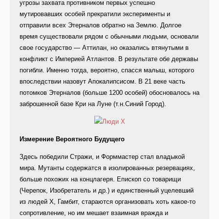
угрозы захвата противником первых успешно
мутировавших особей прекратили эксперименты и
отправили всех Этерналов обратно на Землю. Долгое
время существовали рядом с обычными людьми, основали
свое государство — Аттилан, но оказались втянутыми в
конфликт с Империей Атлантов. В результате обе державы
погибли. Именно тогда, вероятно, спасся малыш, которого
впоследствии назовут Апокалипсисом. В 21 веке часть
потомков Этерналов (больше 1200 особей) обосновалось на
заброшенной базе Кри на Луне (т.н.Синий Город).
Измерение Вероятного Будущего
Здесь победили Стражи, и Форммастер стал владыкой
мира. Мутанты содержатся в изолированных резервациях,
больше похожих на концлагеря. Епископ со товарищи
(Черепок, Изобретатель и др.) и единственный уцелевший
из людей Х, Гамбит, стараются организовать хоть какое-то
сопротивление, но им мешает взаимная вражда и