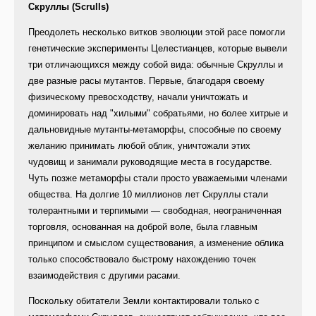
Скруллы (Scrulls)
Преодолеть несколько витков эволюции этой расе помогли
генетические эксперименты Целестианцев, которые вывели
три отличающихся между собой вида: обычные Скруллы и
две разные расы мутантов. Первые, благодаря своему
физическому превосходству, начали уничтожать и
доминировать над "хилыми" собратьями, но более хитрые и
дальновидные мутанты-метаморфы, способные по своему
желанию принимать любой облик, уничтожали этих
чудовищ и занимали руководящие места в государстве.
Чуть позже метаморфы стали просто уважаемыми членами
общества. На долгие 10 миллионов лет Скруллы стали
толерантными и терпимыми — свободная, неограниченная
торговля, основанная на доброй воле, была главным
принципом и смыслом существования, а изменение облика
только способствовало быстрому нахождению точек
взаимодействия с другими расами.
Поскольку обитатели Земли контактировали только с