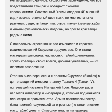
метаморфами Скруллов, существует заблуждение, что все
представители этой расы обладают схожими
способностями. Собственный "гоблиноподобный" внешний
вид и землисто-зеленый цвет кожи, по мнению многих
разумных существ Галактики, отвратителен (земные жабы
и квакши физиологически подобны, но просто красавицы
рядом с ними).
С появлением агрессивных рас изменился и характер
взаимоотношений Скруллов и других рас. Они стали
мастерами шпионажа, маскировки, тайной дипломатии:
сорить коалиции своих врагов, добивая уцелевших, — их
любимое развлечение.
Столица была перенесена с планеты Скруллос (Skrullos) в
центр владений империи планету Тарнакс 4 (Tarnax IV),
получившей название Имперский Трон. Лидером расы
является император и императрица, которым подчиняются
планетарные правительства. Армия практически всегда
была наемной, служившей за огромные (по галактическим
масштабам) деньги. Символом власти императора