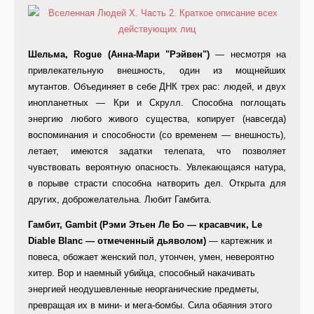
Шельма, Rogue (Анна-Мари "Рэйвен")
— несмотря на
привлекательную внешность, один из мощнейших
мутантов. Объединяет в себе ДНК трех рас: людей, и двух
инопланетных — Кри и Скрулл. Способна поглощать
энергию любого живого существа, копирует (навсегда)
воспоминания и способности (со временем — внешность),
летает, имеются задатки телепата, что позволяет
чувствовать вероятную опасность. Увлекающаяся натура,
в порыве страсти способна натворить дел. Открыта для
других, доброжелательна. Любит Гамбита.
Гамбит, Gambit (Рэми Этьен Ле Бо — красавчик, Le
Diable Blanc — отмеченный дьяволом)
— картежник и
повеса, обожает женский пол, утончен, умен, невероятно
хитер. Вор и наемный убийца, способный накачивать
энергией неодушевленные неорганические предметы,
превращая их в мини- и мега-бомбы. Сила обаяния этого