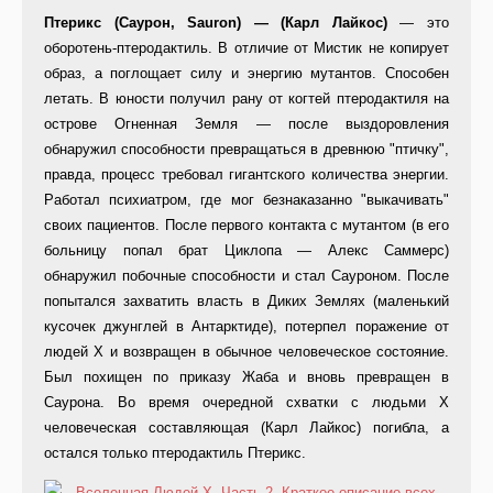
Птерикс (Саурон, Sauron) — (Карл Лайкос)
— это
оборотень-птеродактиль. В отличие от Мистик не копирует
образ, а поглощает силу и энергию мутантов. Способен
летать. В юности получил рану от когтей птеродактиля на
острове Огненная Земля — после выздоровления
обнаружил способности превращаться в древнюю "птичку",
правда, процесс требовал гигантского количества энергии.
Работал психиатром, где мог безнаказанно "выкачивать"
своих пациентов. После первого контакта с мутантом (в его
больницу попал брат Циклопа — Алекс Саммерс)
обнаружил побочные способности и стал Сауроном. После
попытался захватить власть в Диких Землях (маленький
кусочек джунглей в Антарктиде), потерпел поражение от
людей Х и возвращен в обычное человеческое состояние.
Был похищен по приказу Жаба и вновь превращен в
Саурона. Во время очередной схватки с людьми Х
человеческая составляющая (Карл Лайкос) погибла, а
остался только птеродактиль Птерикс.