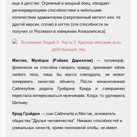
еще в детстве. Огромный и мощный боец, обладает
регенерирующими способностями и небольшим
количеством адамантиума (сверхпрочный металл или, по
другой версии, сплав) в когтях (эти способности он
получил от Росомахи в измерении Апокалипсиса).
Мистик, Mystique (Рэйвен Даркхолм)
— полиморф,
физически не способна говорить правду, принимает облик
любого тела, лишь бы масса совпадала, не может
копировать качества объекта. После изнасилования
Саблезубом родила Грэйдона Крида и совершенно
перестала интересоваться мужчинами. Когда- то удочерила
Шельму.
Крид Грэйдон
— сын Саблезуба и Мистик, основатель
общества "Друзья человечества". Никаких способностей и
уникальных качеств, кроме папочкиной злобы, не имеет.