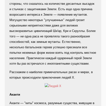
стороны, что сказалось на количестве десантных высадок
и стычках с защитниками Земли. Есть еще одна причина
возросшего интереса к Земле — появление мутантов.
Могущество некоторых "улучшенных" людей грозит
серьезными неприятностями даже для великих
высокоразвитых цивилизаций Ши'ар, Кри и Скруллы. Более
того — ни одна раса не проявляла такого разнообразия
способностей, как земные мутанты. Естественно,
несколько батальонов героев успешно пресекали все
попытки неземных форм жизни взять под контроль местное
население. Практически каждый одаренный герой Земли
хотя бы раз встречался с инопланетными существами.
Расскажем о наиболее примечательных расах и мирах, в
которых происходили приключения людей Х.
Аканти
Аканти — "киты" космоса, разумные существа, живущие в