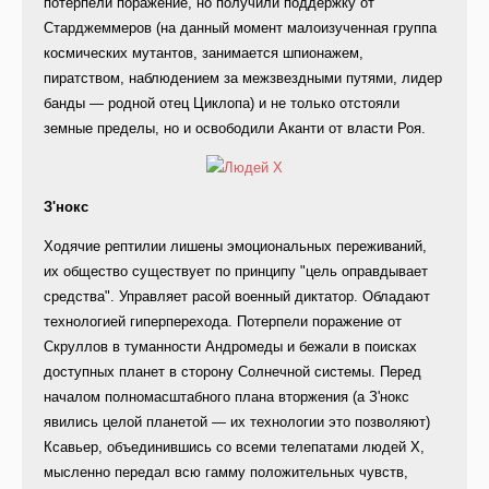
потерпели поражение, но получили поддержку от
Старджеммеров (на данный момент малоизученная группа
космических мутантов, занимается шпионажем,
пиратством, наблюдением за межзвездными путями, лидер
банды — родной отец Циклопа) и не только отстояли
земные пределы, но и освободили Аканти от власти Роя.
З'нокс
Ходячие рептилии лишены эмоциональных переживаний,
их общество существует по принципу "цель оправдывает
средства". Управляет расой военный диктатор. Обладают
технологией гиперперехода. Потерпели поражение от
Скруллов в туманности Андромеды и бежали в поисках
доступных планет в сторону Солнечной системы. Перед
началом полномасштабного плана вторжения (а З'нокс
явились целой планетой — их технологии это позволяют)
Ксавьер, объединившись со всеми телепатами людей Х,
мысленно передал всю гамму положительных чувств,