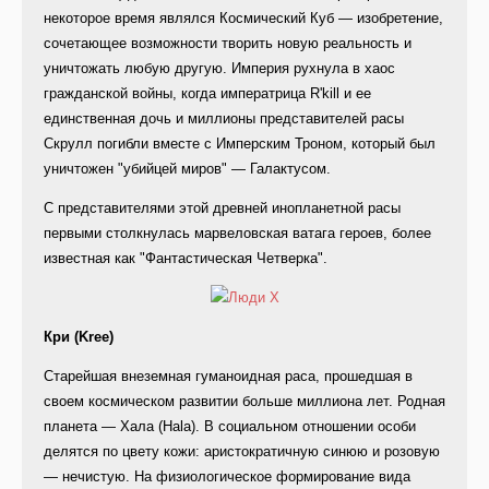
некоторое время являлся Космический Куб — изобретение,
сочетающее возможности творить новую реальность и
уничтожать любую другую. Империя рухнула в хаос
гражданской войны, когда императрица R'kill и ее
единственная дочь и миллионы представителей расы
Скрулл погибли вместе с Имперским Троном, который был
уничтожен "убийцей миров" — Галактусом.
С представителями этой древней инопланетной расы
первыми столкнулась марвеловская ватага героев, более
известная как "Фантастическая Четверка".
Кри (Kree)
Старейшая внеземная гуманоидная раса, прошедшая в
своем космическом развитии больше миллиона лет. Родная
планета — Хала (Hala). В социальном отношении особи
делятся по цвету кожи: аристократичную синюю и розовую
— нечистую. На физиологическое формирование вида