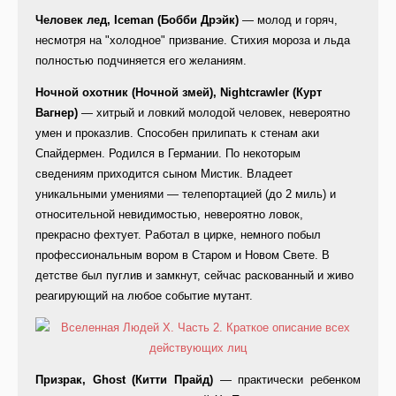
Человек лед, Iceman (Бобби Дрэйк)
— молод и горяч,
несмотря на "холодное" призвание. Стихия мороза и льда
полностью подчиняется его желаниям.
Ночной охотник (Ночной змей), Nightcrawler (Курт
Вагнер)
— хитрый и ловкий молодой человек, невероятно
умен и проказлив. Способен прилипать к стенам аки
Спайдермен. Родился в Германии. По некоторым
сведениям приходится сыном Мистик. Владеет
уникальными умениями — телепортацией (до 2 миль) и
относительной невидимостью, невероятно ловок,
прекрасно фехтует. Работал в цирке, немного побыл
профессиональным вором в Старом и Новом Свете. В
детстве был пуглив и замкнут, сейчас раскованный и живо
реагирующий на любое событие мутант.
Призрак, Ghost (Китти Прайд)
— практически ребенком