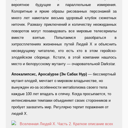
вероятное будущее и параллельные измерения.
Колоритные и яркие образы рисованных персонажей за
много лет намотали весьма здоровый клубок сюжетных
ниточек. Размаху приключений и количеству неожиданных
поворотов могут позавидовать все мировые телесериалы
вместе взятые. Попытаемся разобраться в
хитросплетениях жизненных путей Людей Х и объяснить
несведущему читателю, кто есть кто в этом геройско-
злодейском сборище. Кстати, в этой компании нашлось
место и белорусскому мутанту — очаровательной Darkstar.
Апокалипсис, Apocalypse (Эн Сабах Нур)
— бессмертный
мутант-злодей, мечтает о мировом владычестве, но
вынужден из-за особенности метаболизма своего тела
каждые 100 лет впадать в спячку. Когда просыпается, то
интенсивными темпами объединяет своих сторонников и
пробует захватить мир. Регулярно терпит поражения от
людей Х.