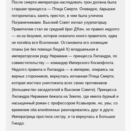
После смерти императора наследовать трон должна была
старшая принцесса — Птица Смерти. Очевидно, барышня
поторопилась занять престол, в чем была уличена
Пограничниками. Высокий Совет изгнал узурпаторшу.
Правителем стал ее средний брат Д'Кен, но правил недолго
— из-за безумия, которое охватило юного правителя, едва
не погибла вся Вселенная. Остановила его зловещие
планы (не без помощи Людей Х) младшенькая в
императорском роду Нирамани — принцесса Лиландра, по
совместительству — командир Имперского Космофлота.
Недолго правила и Лиландра — в империю, опираясь на
верных сторонников, вернулась изгнанная Птица Смерти,
которая жестоко уничтожила всех своих противников
(большинство заседателей в Высоком Совете). Принцесса
Лиландра Нирамани бежала на Землю, где имела бурный и
насыщенный роман с профессором Ксавьером, но, увы, со
временем оба влюбленных разочаровались друг в друге.
Императрица простила сестру, и та вернулась в Большое
Гнездо.