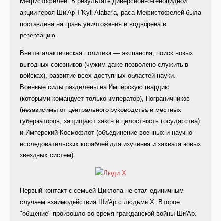
Мефистофелей. В результате диверсионно-геноцидной
акции героя Ши'Ар T'Kyll Alabar'а, раса Мефистофелей была
поставлена на грань уничтожения и водворена в
резервацию.
Внешегалактическая политика — экспансия, поиск новых
выгодных союзников (чужим даже позволено служить в
войсках), развитие всех доступных областей науки.
Военные силы разделены на Имперскую гвардию
(которыми командует только император), Пограничников
(независимы от центрального руководства и местных
губернаторов, защищают закон и целостность государства)
и Имперский Космофлот (объединение военных и научно-
исследовательских кораблей для изучения и захвата новых
звездных систем).
Первый контакт с семьей Циклопа не стал единичным
случаем взаимодействия Ши'Ар с людьми Х. Второе
"общение" произошло во время гражданской войны Ши'Ар.