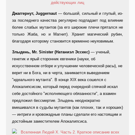
Джаггернут, Juggernaut
— большой, сильный и глупый, из-
за последнего качества регулярно подпадает под влияние
более слабых мутантов (за его широкие плечи прятался не
только Жаба, но и Магнит). Хранит магический рубин,
благодаря которому становится временно неуязвимым.
Злыдень, Mr. Sinister (Натаниэл Эссекс)
— ученый,
генетик и ярый сторонник евгеники (науки, об
искусственном отборе и улучшении человеческой расы), не
верит ни в Бога, ни в черта, занимается выведением
"идеального мутанта". В конце XIX века сошелся с
Апокалипсисом, который перед очередной спячкой искал
себе достойного "исполняющего обязанности", а взамен
предложил бессмертие. Злыдень неоднократно
вмешивался в судьбы мутантов (как плохих, так и хороших)
— интриги и кровожадные планы сделали его настоящим и
достойным заместителем Апокалипсиса.