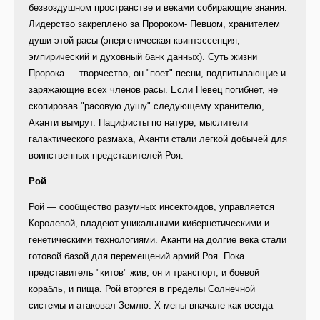
безвоздушном пространстве и веками собирающие знания.
Лидерство закреплено за Пророком- Певцом, хранителем
души этой расы (энергетическая квинтэссенция,
эмпирический и духовный банк данных). Суть жизни
Пророка — творчество, он "поет" песни, подпитывающие и
заряжающие всех членов расы. Если Певец погибнет, не
скопировав "расовую душу" следующему хранителю,
Аканти вымрут. Пацифисты по натуре, мыслители
галактического размаха, Аканти стали легкой добычей для
воинственных представителей Роя.
Рой
Рой — сообщество разумных инсектоидов, управляется
Королевой, владеют уникальными кибернетическими и
генетическими технологиями. Аканти на долгие века стали
готовой базой для перемещений армий Роя. Пока
представитель "китов" жив, он и транспорт, и боевой
корабль, и пища. Рой вторгся в пределы Солнечной
системы и атаковал Землю. Х-мены вначале как всегда