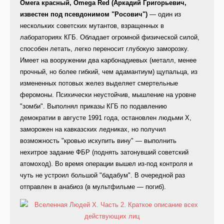
Омега красный, Omega Red (Аркадий Григорьевич,
известен под псевдонимом "Росович")
— один из
нескольких советских мутантов, взращенных в
лабораториях КГБ. Обладает огромной физической силой,
способен летать, легко переносит глубокую заморозку.
Имеет на вооружении два карбонадиевых (металл, менее
прочный, но более гибкий, чем адамантиум) щупальца, из
измененных потовых желез выделяет смертельные
феромоны. Психически неустойчив, мышление на уровне
"зомби". Выполнял приказы КГБ по подавлению
демократии в августе 1991 года, остановлен людьми Х,
заморожен на кавказских ледниках, но получил
возможность "кровью искупить вину" — выполнить
нехитрое задание ФБР (поднять затонувший советский
атомоход). Во время операции вышел из-под контроля и
чуть не устроил большой "бадабум". В очередной раз
отправлен в анабиоз (в мультфильме — погиб).