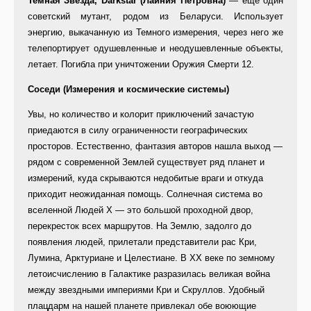
Темная Звезда, Darkstar (Лайния Петровна)
— еще один
советский мутант, родом из Беларуси. Использует
энергию, выкачанную из Темного измерения, через него же
телепортирует одушевленные и неодушевленные объекты,
летает. Погибла при уничтожении Оружия Смерти 12.
Соседи (Измерения и космические системы)
Увы, но количество и колорит приключений зачастую
приедаются в силу ограниченности географических
просторов. Естественно, фантазия авторов нашла выход —
рядом с современной Землей существует ряд планет и
измерений, куда скрываются недобитые враги и откуда
приходит неожиданная помощь. Солнечная система во
вселенной Людей Х — это большой проходной двор,
перекресток всех маршрутов. На Землю, задолго до
появления людей, прилетали представители рас Кри,
Лумина, Арктуриане и Целестиане. В XX веке по земному
летоисчислению в Галактике разразилась великая война
между звездными империями Кри и Скруллов. Удобный
плацдарм на нашей планете привлекал обе воюющие