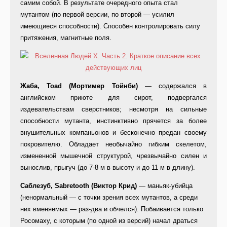
самим собой. В результате очередного опыта стал
мутантом (по первой версии, по второй — усилил
имеющиеся способности). Способен контролировать силу
притяжения, магнитные поля.
Жаба, Toad (Мортимер Тойнби)
— содержался в
английском приюте для сирот, подвергался
издевательствам сверстников; несмотря на сильные
способности мутанта, инстинктивно прячется за более
внушительных компаньонов и бесконечно предан своему
покровителю. Обладает необычайно гибким скелетом,
измененной мышечной структурой, чрезвычайно силен и
вынослив, прыгуч (до 7-8 м в высоту и до 11 м в длину).
Саблезуб, Sabretooth (Виктор Крид)
— маньяк-убийца
(ненормальный — с точки зрения всех мутантов, а среди
них вменяемых — раз-два и обчелся). Побаивается только
Росомаху, с которым (по одной из версий) начал драться