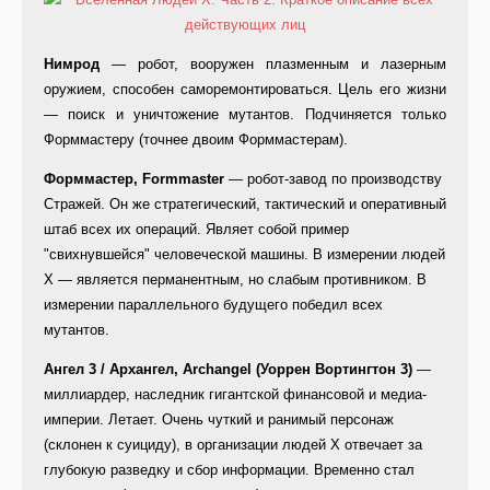
Нимрод
— робот, вооружен плазменным и лазерным
оружием, способен саморемонтироваться. Цель его жизни
— поиск и уничтожение мутантов. Подчиняется только
Форммастеру (точнее двоим Форммастерам).
Форммастер, Formmaster
— робот-завод по производству
Стражей. Он же стратегический, тактический и оперативный
штаб всех их операций. Являет собой пример
"свихнувшейся" человеческой машины. В измерении людей
Х — является перманентным, но слабым противником. В
измерении параллельного будущего победил всех
мутантов.
Ангел 3 / Архангел, Archangel (Уоррен Вортингтон 3)
—
миллиардер, наследник гигантской финансовой и медиа-
империи. Летает. Очень чуткий и ранимый персонаж
(склонен к суициду), в организации людей Х отвечает за
глубокую разведку и сбор информации. Временно стал