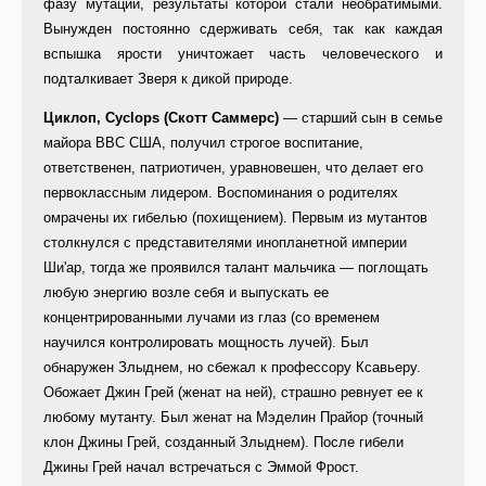
фазу мутации, результаты которой стали необратимыми.
Вынужден постоянно сдерживать себя, так как каждая
вспышка ярости уничтожает часть человеческого и
подталкивает Зверя к дикой природе.
Циклоп, Cyclops (Скотт Саммерс)
— старший сын в семье
майора ВВС США, получил строгое воспитание,
ответственен, патриотичен, уравновешен, что делает его
первоклассным лидером. Воспоминания о родителях
омрачены их гибелью (похищением). Первым из мутантов
столкнулся с представителями инопланетной империи
Ши'ар, тогда же проявился талант мальчика — поглощать
любую энергию возле себя и выпускать ее
концентрированными лучами из глаз (со временем
научился контролировать мощность лучей). Был
обнаружен Злыднем, но сбежал к профессору Ксавьеру.
Обожает Джин Грей (женат на ней), страшно ревнует ее к
любому мутанту. Был женат на Мэделин Прайор (точный
клон Джины Грей, созданный Злыднем). После гибели
Джины Грей начал встречаться с Эммой Фрост.