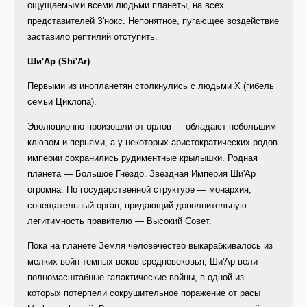
ощущаемыми всеми людьми планеты, на всех
представителей З'нокс. Непонятное, пугающее воздействие
заставило рептилий отступить.
Ши'Ар (Shi'Ar)
Первыми из инопланетян столкнулись с людьми Х (гибель
семьи Циклопа).
Эволюционно произошли от орлов — обладают небольшим
клювом и перьями, а у некоторых аристократических родов
империи сохранились рудиментные крылышки. Родная
планета — Большое Гнездо. Звездная Империя Ши'Ар
огромна. По государственной структуре — монархия;
совещательный орган, придающий дополнительную
легитимность правителю — Высокий Совет.
Пока на планете Земля человечество выкарабкивалось из
мелких войн темных веков средневековья, Ши'Ар вели
полномасштабные галактические войны, в одной из
которых потерпели сокрушительное поражение от расы