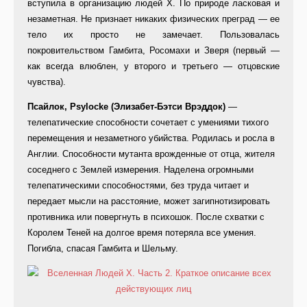
вступила в организацию людей Х. По природе ласковая и
незаметная. Не признает никаких физических преград — ее
тело их просто не замечает. Пользовалась
покровительством Гамбита, Росомахи и Зверя (первый —
как всегда влюблен, у второго и третьего — отцовские
чувства).
Псайлок, Psylocke (Элизабет-Бэтси Врэддок)
—
телепатические способности сочетает с умениями тихого
перемещения и незаметного убийства. Родилась и росла в
Англии. Способности мутанта врожденные от отца, жителя
соседнего с Землей измерения. Наделена огромными
телепатическими способностями, без труда читает и
передает мысли на расстояние, может загипнотизировать
противника или повергнуть в психошок. После схватки с
Королем Теней на долгое время потеряла все умения.
Погибла, спасая Гамбита и Шельму.