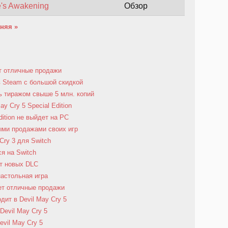
e's Awakening
Обзор
няя »
ет отличные продажи
в Steam с большой скидкой
ь тиражом свыше 5 млн. копий
y Cry 5 Special Edition
Edition не выйдет на PC
ыми продажами своих игр
Cry 3 для Switch
ся на Switch
ит новых DLC
настольная игра
ает отличные продажи
дит в Devil May Cry 5
Devil May Cry 5
vil May Cry 5