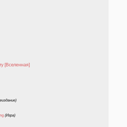
ry [Вселенная]
еиздание)
ing
(Игра)