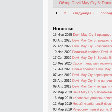
Обзор Devil May Cry 3: Dant
Страницы
1
2
следующая ›
послед
Новости:
13 Июн 2025
Devil May Cry 5 праздну
03 Апр 2025
Devil May Cry 5 продают 
27 Апр 2022
Devil May Cry 5 разошлас
10 Ноя 2020
Релизный трейлер Devil Ma
17 Сен 2020
Devil May Cry 5: Special 
13 Фев 2020
Capcom хвастает отличн
17 Янв 2020
Новый трейлер Devil May 
07 мая 2019
Devil May Cry перебирает
25 Апр 2019
Devil May Cry 5 не получ
09 Апр 2019
Devil May Cry – теперь и 
22 Мар 2019
Devil May Cry 5 показыв
16 Мар 2019
«Кровавый дворец» прихо
12 Мар 2019
Новый играбельный боец 
03 Мар 2019
Ретроспективный ролик De