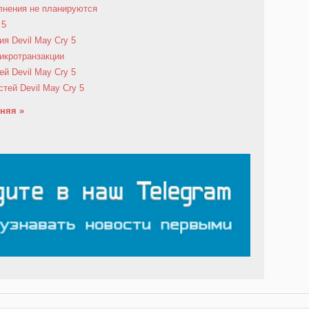
олнения не планируются
 5
я Devil May Cry 5
микротранзакции
й Devil May Cry 5
тей Devil May Cry 5
няя »